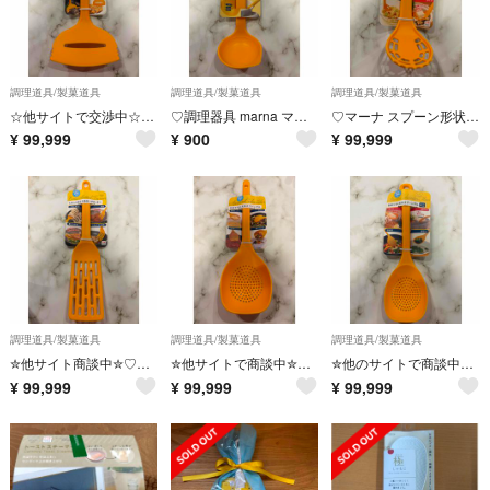
調理道具/製菓道具
調理道具/製菓道具
調理道具/製菓道具
☆他サイトで交渉中☆♡marna マーナワイドターナー イエロー 日本製♡
♡調理器具 marna マーナ きれいにすくえる計量お玉 イエロー 日本製♡
♡マーナ スプーン形状でボールにフィットするつぶせるすくえるスプーンマッシャー♡
¥
99,999
¥
900
¥
99,999
調理道具/製菓道具
調理道具/製菓道具
調理道具/製菓道具
✮他サイト商談中✮♡調理スプーンmarnaマーナしなってすくえるロングターナー♡
✮他サイトで商談中✮♡調理スプーン マーナ炒めてすくえるスプーンザル日本製♡
✮他のサイトで商談中✮♡調理スプーンマーナ 炒めてすくえるスプーンザル ミニ♡
¥
99,999
¥
99,999
¥
99,999