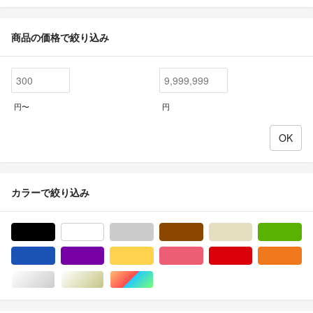
商品の価格で絞り込み
円〜
円
カラーで絞り込み
ブラック/黒色系
ホワイト/白色系
グレー/灰色系
ブラウン/茶色系
ベージュ系
グ
ブルー・ネイビー/青色系
パープル/紫色系
イエロー/黄色系
ピンク/桃色系
レッド/赤色系
オ
シルバー/銀色系
ゴールド/金色系
マルチカラー