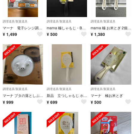
調理道具/製菓道具
調理道具/製菓道具
調理道具/製菓道具
マーナ 電子レンジ調理器
marna 極しゃもじ・BK新品
marna 極 お米とぎ 2個セット 新品未使用
¥
1,499
¥
500
¥
1,380
調理道具/製菓道具
調理道具/製菓道具
調理道具/製菓道具
マーナ ブタの落としぶた ホワイト
新品 立つしゃもじ ホワイト
マーナ 極お米とぎ
¥
999
¥
699
¥
500