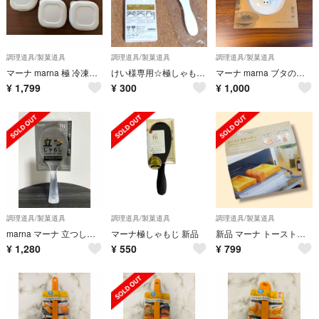
調理道具/製菓道具
調理道具/製菓道具
調理道具/製菓道具
マーナ marna 極 冷凍ごはん容器 5個セット
けい様専用☆極しゃもじ マーナ
マーナ marna ブタの落しぶた 17.5cm 落し蓋 おとしぶた
¥
1,799
¥
300
¥
1,000
調理道具/製菓道具
調理道具/製菓道具
調理道具/製菓道具
marna マーナ 立つしゃもじ プレミアム クリア 新品未使用 極
マーナ極しゃもじ 新品
新品 マーナ トーストスチーマー キッチン パン トースター 便利 アイテム
¥
1,280
¥
550
¥
799