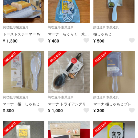
調理道具/製菓道具
調理道具/製菓道具
調理道具/製菓道具
トーストスチーマー W
マーナ らくらく 米とぎスティック
極しゃもじ
¥
1,300
¥
480
¥
500
調理道具/製菓道具
調理道具/製菓道具
調理道具/製菓道具
マーナ 極 しゃもじ
マーナ トライアングリップ シリコーン調理スプーンS
マーナ 極しゃもじプレミアム クリア
¥
300
¥
1,000
¥
300