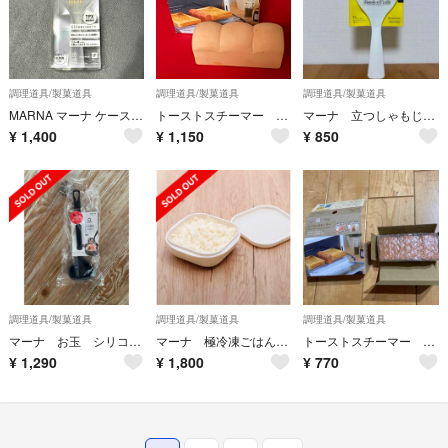
調理道具/製菓道具
調理道具/製菓道具
調理道具/製菓道具
MARNA マーナ ケース入り 立つしゃもじ プレミアムクリア
トーストスチーマー (株)マーナ
マーナ 立つしゃもじ ホワイト
¥
1,400
¥
1,150
¥
850
調理道具/製菓道具
調理道具/製菓道具
調理道具/製菓道具
マーナ お玉 シリコン Sサイズ
マーナ 極冷凍ごはん容器
トーストスチーマー マーナ
¥
1,290
¥
1,800
¥
770