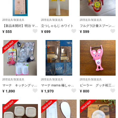
調理道具/製菓道具
調理道具/製菓道具
調理道具/製菓道具
【新品未開封】明治 マーナ 極しゃもじ Rice Scoop Ultimate
立つしゃもじ ホワイト
フルグラ計量スプーン マーナ
¥
555
¥
699
¥
599
調理道具/製菓道具
調理道具/製菓道具
調理道具/製菓道具
マーナ キッチングッズ まとめ売り
マーナ marna 極しゃもじ プレミアム クリアー 大小セット
ピーラー グッチ裕三 ムイちゃいマウス marna
¥
1,890
¥
1,970
¥
800