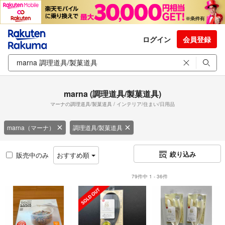
ログイン
会員登録
marna (調理道具/製菓道具)
マーナの調理道具/製菓道具 / インテリア/住まい/日用品
marna（マーナ）
調理道具/製菓道具
絞り込み
販売中のみ
おすすめ順
79件中 1 - 36件