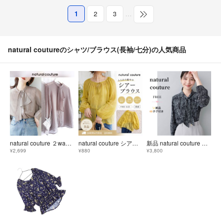
1
2
3
…
natural coutureのシャツ/ブラウス(長袖/七分)の人気商品
natural couture ２wayドレープスカーフタイ パール釦ブラウス
natural couture シアーブラウス リボン 長袖 黄緑
新品 natural couture ラッフル×ボウタイブラウス 総柄 長袖 オケージョン
¥2,699
¥880
¥3,800