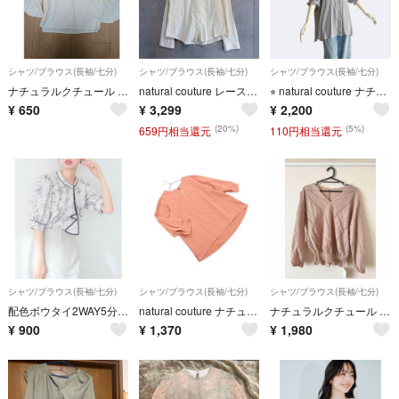
シャツ/ブラウス(長袖/七分)
シャツ/ブラウス(長袖/七分)
シャツ/ブラウス(長袖/七分)
ナチュラルクチュール natural couture ベルスリーブ ブラウス
natural couture レース ブラウス 長袖 アイボリー ナチュラル
⭐︎ natural couture ナチュラルクチュール ブラウス グレー
¥
650
¥
3,299
¥
2,200
(20%)
(5%)
659円相当還元
110円相当還元
シャツ/ブラウス(長袖/七分)
シャツ/ブラウス(長袖/七分)
シャツ/ブラウス(長袖/七分)
配色ボウタイ2WAY5分袖ブラウス
natural couture ナチュラルクチュール パールビーズ ボリュームスリーブ シャツ sizeF/茶 ■◆ レディース
ナチュラルクチュール スカラップレースブラウス くすみピンク 春夏
¥
900
¥
1,370
¥
1,980