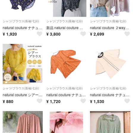
シャツ/ブラウス(長袖/七分)
シャツ/ブラウス(長袖/七分)
シャツ/ブラウス(長袖/七分)
natural couture ナチュラルクチュール 花柄 オフショルダー ブラウス シャツ 紺 ■◆ レディース
新品 natural couture ラッフル×ボウタイブラウス 総柄 長袖 オケージョン
natural couture ２wayドレープスカーフタイ パール釦ブラウス
¥
1,920
¥
3,800
¥
2,699
シャツ/ブラウス(長袖/七分)
シャツ/ブラウス(長袖/七分)
シャツ/ブラウス(長袖/七分)
natural couture シアーブラウス リボン 長袖 黄緑
natural couture ナチュラルクチュール ドロスト ブラウス シャツ sizeF/ベージュ ■◆ レディース
natural couture ナチュラルクチュール ブラウス シャツ sizeF/ベージュ ■◆ レディース
¥
880
¥
1,720
¥
1,530