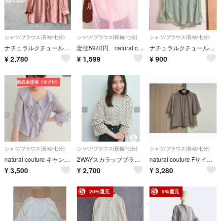
シャツ/ブラウス(長袖/七分)
シャツ/ブラウス(長袖/七分)
シャツ/ブラウス(長袖/七分)
ナチュラルクチュール ブラウス シャツ7分袖【F】バンドカラー ギャザー とろみ
定価5940円 natural couture 衿付きデザインスリーブニット
ナチュラルクチュール★シアーシャツ
¥
2,780
¥
1,599
¥
900
シャツ/ブラウス(長袖/七分)
シャツ/ブラウス(長袖/七分)
シャツ/ブラウス(長袖/七分)
natural couture キャンディスリーブブラウス
2WAYスカラップブラウス ナチュラルクチュール
natural couture Fサイズ フリーサイズ ブラウス 五部丈 茶色
¥
3,500
¥
2,700
¥
3,280
20%還元
5%還元