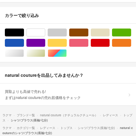
カラーで絞り込み
ブラック/黒色系
ホワイト/白色系
グレー/灰色系
ブラウン/茶色系
ベージュ系
グ
ブルー・ネイビー/青色系
パープル/紫色系
イエロー/黄色系
ピンク/桃色系
レッド/赤色系
オ
シルバー/銀色系
ゴールド/金色系
マルチカラー
natural coutureを出品してみませんか？
買取よりも高値で売れる!
まずはnatural coutureの売れ筋価格をチェック
ラクマ
ブランド一覧
natural couture（ナチュラルクチュール）
レディース
トップ
ス
シャツ/ブラウス(長袖/七分)
ラクマ
カテゴリ一覧
レディース
トップス
シャツ/ブラウス(長袖/七分)
natural c
outureのシャツ/ブラウス(長袖/七分)