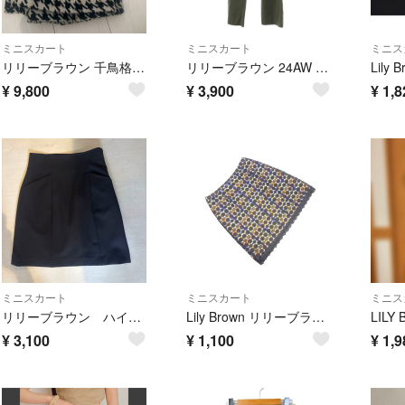
ミニスカート
ミニスカート
ミニス
リリーブラウン 千鳥格子柄/チェック柄ミニスカート
リリーブラウン 24AW アタッチドプリーツスカート フレアパンツ 2点セット
¥
9,800
¥
3,900
¥
1,8
ミニスカート
ミニスカート
ミニス
リリーブラウン ハイウエストストレッチミニスカート
Lily Brown リリーブラウン レース チェック Aライン 台形 スカート size1/紺 ■■ レディース
¥
3,100
¥
1,100
¥
1,9