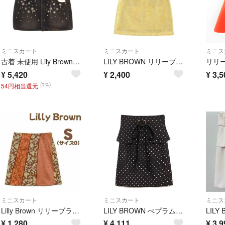
ミニスカート
ミニスカート
ミニス
古着 未使用 Lily Brown リリーブラウン ミニ丈 ビジュー付き デニムスカート 1 ブラック レディース
LILY BROWN リリーブラウン ミニスカート S 白 【古着】【中古】【送料無料】
¥
5,420
¥
2,400
¥
3,5
(1%)
54円相当還元
ミニスカート
ミニスカート
ミニス
Lilly Brown リリーブラウン カラーブロックスカート タイト ミニ S
LILY BROWN ぺプラムベルト付きスカート ドット
¥
1,280
¥
4,111
¥
3,9