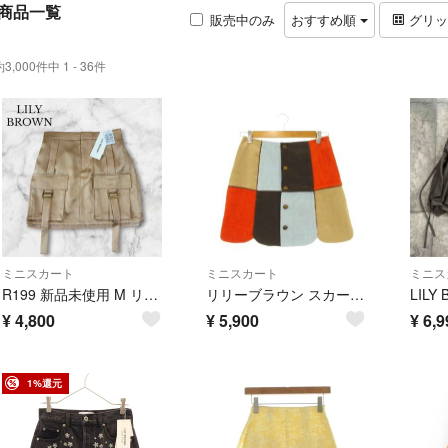
商品一覧
販売中のみ
おすすめ順
グリ
約3,000件中 1 - 36件
ミニスカート
ミニスカート
ミニス
R199 新品未使用 M リリーブラウン タグ付き ミニスカート レディース
リリーブラウン スカート 1 ベージュ 水色 オレンジ 茶 パッチワーク ミニ丈
¥
4,800
¥
5,900
¥
6,9
1%還元