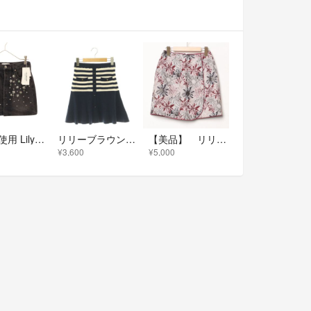
古着 未使用 Lily Brown リリーブラウン ミニ丈 ビジュー付き デニムスカート 1 ブラック レディース
リリーブラウン ×マリークヮント ボーダー ニットスカート フレア F ネイビー
【美品】 リリーブラウン フラワー刺繍 ラップスカート
¥3,600
¥5,000