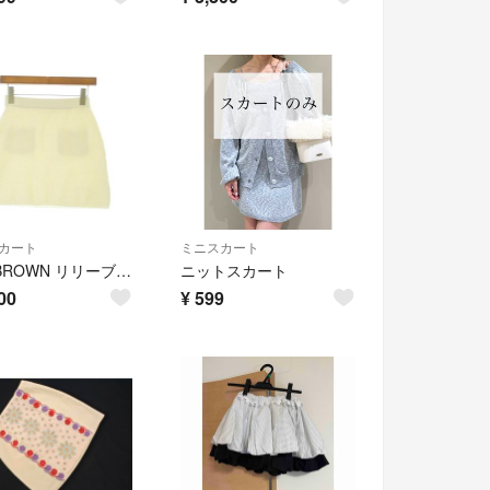
カート
ミニスカート
LILY BROWN リリーブラウン ミニスカート M 白 【古着】【中古】【送料無料】
ニットスカート
00
¥
599