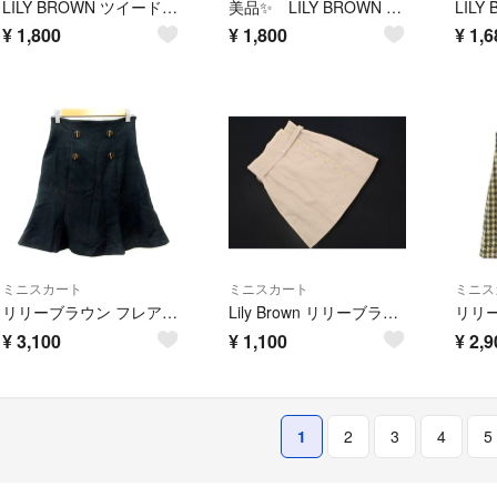
LILY BROWN ツイード 編み上げ ミニスカート リリーブラウン
美品✨ LILY BROWN パイルジャガード台形スカート ベルト付き 膝丈
¥
1,800
¥
1,800
¥
1,6
ミニスカート
ミニスカート
ミニス
リリーブラウン フレアスカート ミニ スカパン 0 XS 黒 ブラック
Lily Brown リリーブラウン ボタン Aライン 台形 スカート size1/ベージュ ■◇ レディース
¥
3,100
¥
1,100
¥
2,9
1
2
3
4
5