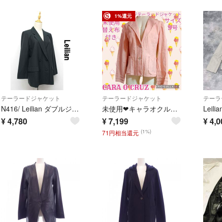
1%還元
テーラードジャケット
テーラードジャケット
テーラ
N416/ Leilian ダブルジャケット イタリア製生地 13 大きいサイズ
未使用❤キャラオクルス❤テーラードジャケット❤ピンク❤リネン❤フリンジ❤替え布付
¥
4,780
¥
7,199
¥
4,0
(1%)
71円相当還元