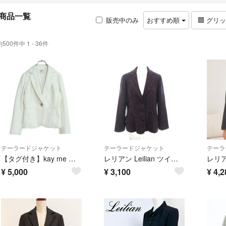
商品一覧
販売中のみ
おすすめ順
グリ
約500件中 1 - 36件
テーラードジャケット
テーラードジャケット
テーラ
【タグ付き】kay me ケイミー★ツイードが素敵♪テーラードジャケット サイズ7号 白系 z22483
レリアン Leilian ツイードジャケット 総裏 3B 紫 パープル 9
¥
5,000
¥
3,100
¥
4,2