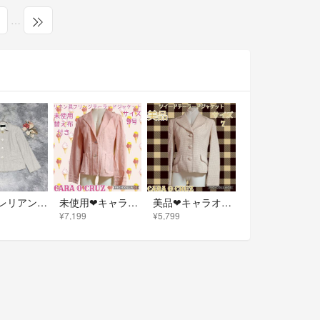
…
Leilian レリアン（LL）長袖 ジャケット チェック柄 大きいサイズ 上品
未使用❤キャラオクルス❤テーラードジャケット❤ピンク❤リネン❤フリンジ❤替え布付
美品❤キャラオクルス❤ツイード❤テーラードジャケット❤ベージュ❤総柄❤ホワイト
¥7,199
¥5,799