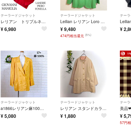
テーラードジャケット
テーラードジャケット
テーラ
レリアン トリプルネーム 最高級生地 テーラードジャケット サイズ11 極美品
Leilian レリアン Loro Piana ロロピアーナ カシミヤ混 テーラードジャケット 9号 日本製 クリーニング済み
¥
6,980
¥
9,480
¥
2,8
(5%)
474円相当還元
1
テーラードジャケット
テーラードジャケット
テーラ
a1866レリアン麻100% ダブル テーラードジャケット17+ イエロー 黄
レリアン スタンドカラー コート ピンクベージュ 13号 大きいサイズ XL
¥
5,080
¥
1,880
¥
5,7
57円