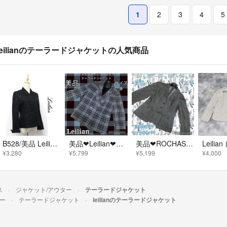
1
2
3
4
5
leilianのテーラードジャケットの人気商品
B528/美品 Leilian ジャケット 総柄 ゼブラ柄 ウール 9 黒 春秋
美品❤Leilian❤レリアン❤ドーメル生地❤テーラードジャケット❤チェック柄
美品❤ROCHAS❤ロシャス❤テーラードジャケット❤ブラウン❤レリアン❤茶❤無地
¥3,280
¥5,799
¥5,199
¥4,000
ス
ジャケット/アウター
テーラードジャケット
ー
テーラードジャケット
leilianのテーラードジャケット