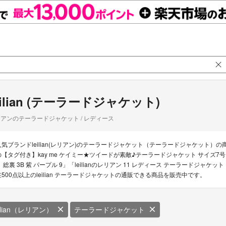
eilian (テーラードジャケット)
アンのテーラードジャケット / レディース
人気ブランドleilian(レリアン)のテーラードジャケット（テーラードジャケット）の商品一
の【タグ付き】kay me ケイミー★ツイードが素敵♪テーラードジャケット サイズ7号 白系 z2
ト 総裏 3B 紫 パープル 9」「leilianのレリアン 11 レディース テーラードジャ
在500点以上のleilian テーラードジャケットの通販できる商品を販売中です。
eilian（レリアン）
テーラードジャケット