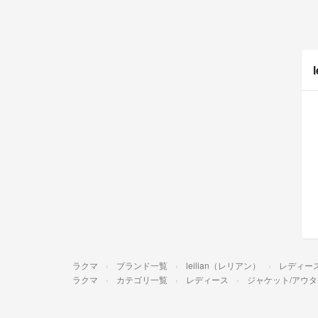
ラクマ
ブランド一覧
leilian（レリアン）
レディー
ラクマ
カテゴリ一覧
レディース
ジャケット/アウタ