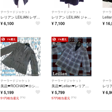
テーラードジャケット
テーラードジャケット
テーラ
レリアン LEILIAN レザージャケット
レリアン LEILIAN ジャケット
¥
6,100
¥
7,100
¥
16,
1%還元
1%還元
テーラードジャケット
テーラードジャケット
テーラ
美品❤ROCHAS❤ロシャス❤テーラードジャケット❤ブラウン❤レリアン❤茶❤無地
美品❤Leilian❤レリアン❤ドーメル生地❤テーラードジャケット❤チェック柄
¥
5,199
¥
5,799
¥
6,9
(1%)
(1%)
51円相当還元
57円相当還元