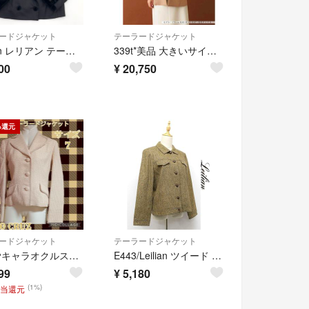
ードジャケット
テーラードジャケット
Leilian レリアン テーラードジャケット ダブル 短丈 ウール ベロア ブラック 黒 9号 M
339t*美品 大きいサイズ レリアン ウール ダブルブレストジャケット
00
¥
20,750
%還元
ードジャケット
テーラードジャケット
美品❤キャラオクルス❤ツイード❤テーラードジャケット❤ベージュ❤総柄❤ホワイト
E443/Leilian ツイード ジャケット シルク混 13+ 秋冬
99
¥
5,180
(1%)
相当還元