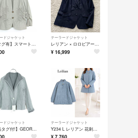
ードジャケット
テーラードジャケット
【紙タグ有】スマートピンク★シャーリング使い♪長袖ジャケット サイズ42 緑がかったグレー系 無地 z21044
レリアン × ロロピアーナ Leilian Loro Piana 日本製 伊製生地 ウールシルク テーラードジャケット 9号 高級
00
¥
16,999
ードジャケット
テーラードジャケット
【新品タグ付!】GEORGES RECHジョルジュ・レッシュ★おしゃれ♪ジャケット 2WAY リバーシブル ストライプ チェック 白黒系 z21681
Y234 L レリアン 花刺繍 きれいめ キルティングジャケット レディース
00
¥
7,760