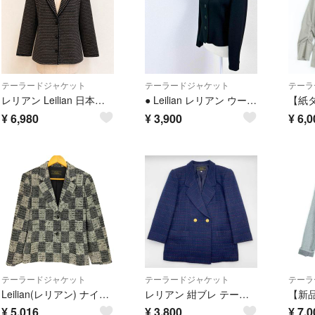
テーラードジャケット
テーラードジャケット
テーラ
レリアン Leilian 日本製 ツイード調 テーラードジャケット 9号 M 毛混
● Leilian レリアン ウール ソフトジャケット 日本製 スタイリッシュ
¥
6,980
¥
3,900
¥
6,0
テーラードジャケット
テーラードジャケット
テーラ
Leilian(レリアン) ナイロン混 ツイード テーラードジャケット アウター
レリアン 紺ブレ テーラードジャケット ダブル 金ボタン ウール ネイビー 9
¥
5,016
¥
3,800
¥
7,0