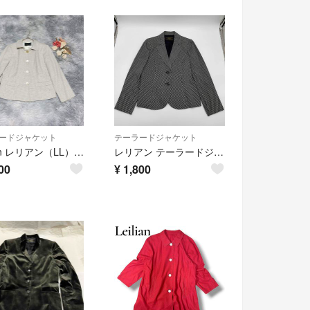
ードジャケット
テーラードジャケット
Leilian レリアン（LL）長袖 ジャケット チェック柄 大きいサイズ 上品
レリアン テーラードジャケット シルク100% 総柄 デザインボタン 11号
00
¥
1,800