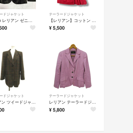
ードジャケット
テーラードジャケット
Leilian レリアン ゼニア生地 ベロア テーラードジャケット 9 深緑
【レリアン】コットン スプリングコート レッド 13号 日本製 シェルボタン
500
¥
5,500
ードジャケット
テーラードジャケット
レリアン ツイードジャケット 11 マルチカラー チェック柄 シングルブレスト
レリアン テーラードジャケット アウター シルク混 日本製 レディース 11サイズ パープル Leilian
00
¥
5,800