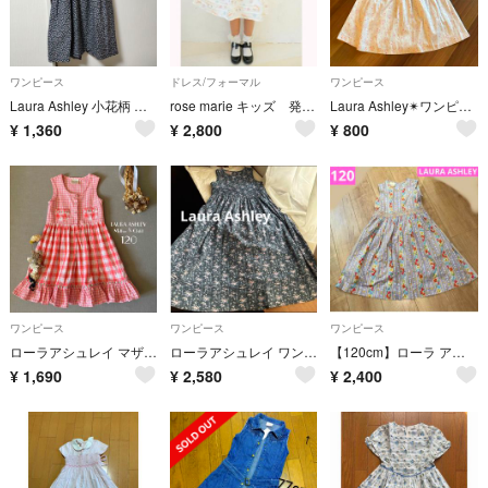
ワンピース
ドレス/フォーマル
ワンピース
Laura Ashley 小花柄 ノースリーブ ワンピース 110
rose marie キッズ 発表会結婚式 ワンピースティーパーティ
Laura Ashley✴︎ワンピース✴︎4歳
¥
1,360
¥
2,800
¥
800
ワンピース
ワンピース
ワンピース
ローラアシュレイ マザー&チャイルド 格子お花❁⃘ステッチワンピース120
ローラアシュレイ ワンピース 子供服 キッズ 女の子 100 110 120 花
【120cm】ローラ アシュレイ 花柄 ノースリーブ ワンピース
¥
1,690
¥
2,580
¥
2,400