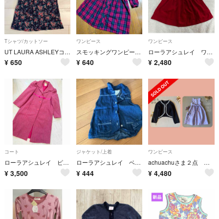
Tシャツ/カットソー
ワンピース
ワンピース
UT LAURA ASHLEYコラボTシャツ
スモッキングワンピース★ローラアシュレイ
ローラアシュレイ ワンピース フォーマル クラシカル 赤 104cm
¥
650
¥
640
¥
2,480
コート
ジャケット/上着
ワンピース
ローラアシュレイ ピンク ヘリンボーン ロングコート 8歳用
ローラアシュレイ ベスト
achuachuさま２点 ご専用
¥
3,500
¥
444
¥
4,480