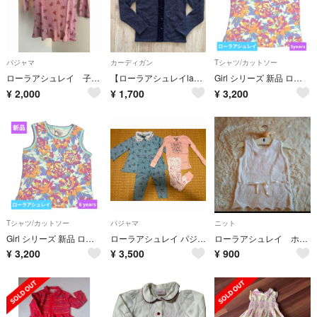
パジャマ
カーディガン
Tシャツ/カットソー
ローラアシュレイ 子供用 パジャマ
【ローラアシュレイlaura ashley】ネイビー 羊毛カーディガン120
Girl シリーズ 新品 ローラアシュレイ タンクトップ 5years
¥
2,000
¥
1,700
¥
3,200
Tシャツ/カットソー
パジャマ
ニット
Girl シリーズ 新品 ローラアシュレイ タンクトップ 6years
ローラアシュレイ パジャマ
ローラアシュレイ ホワイトレース編みノースリーブ 98cm
¥
3,200
¥
3,500
¥
900