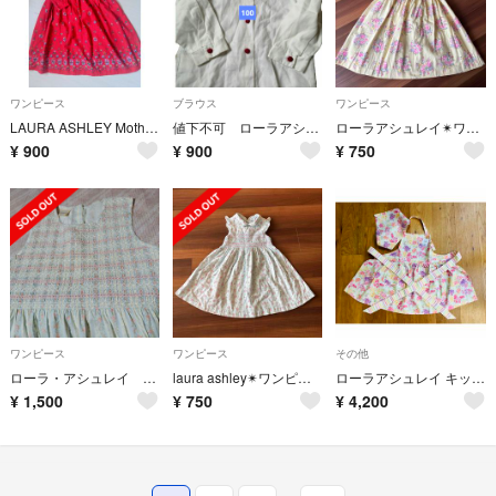
ワンピース
ブラウス
ワンピース
LAURA ASHLEY Mother&Child ワンピース120-130cm
値下不可 ローラアシュレイLAURA ASHLEY100cmブラウス
ローラアシュレイ✴︎ワンピース✴︎6才
¥
900
¥
900
¥
750
ワンピース
ワンピース
その他
ローラ・アシュレイ ワンピース 7歳 122cm
laura ashley✴︎ワンピース✴︎3歳
ローラアシュレイ キッズ 子供 エプロン 三角巾 アメリ ピンク 110
¥
1,500
¥
750
¥
4,200