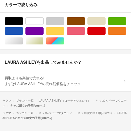
カラーで絞り込み
ブラック/黒色系
ホワイト/白色系
グレー/灰色系
ブラウン/茶色系
ベージュ系
グ
ブルー・ネイビー/青色系
パープル/紫色系
イエロー/黄色系
ピンク/桃色系
レッド/赤色系
オ
シルバー/銀色系
ゴールド/金色系
マルチカラー
LAURA ASHLEYを出品してみませんか？
買取よりも高値で売れる!
まずはLAURA ASHLEYの売れ筋価格をチェック
ラクマ
ブランド一覧
LAURA ASHLEY（ローラアシュレイ）
キッズ/ベビー/マタニテ
ィ
キッズ服女の子用(90cm~)
ラクマ
カテゴリ一覧
キッズ/ベビー/マタニティ
キッズ服女の子用(90cm~)
LAURA
ASHLEYのキッズ服女の子用(90cm~)