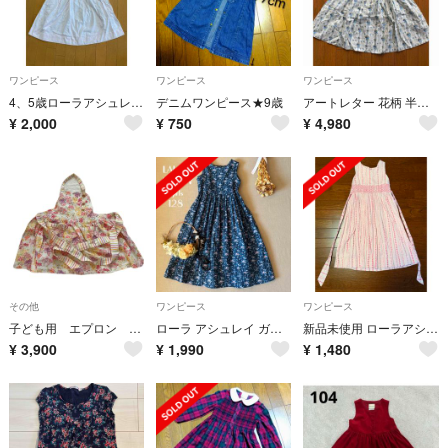
ワンピース
ワンピース
ワンピース
4、5歳ローラアシュレイワンピース
デニムワンピース★9歳
アートレター 花柄 半袖ワンピース ドレス 130 ローラアシュレイ
¥
2,000
¥
750
¥
4,980
その他
ワンピース
ワンピース
子ども用 エプロン 三角巾 セット LAURA ASHLEY
ローラ アシュレイ ガールズ 気品ある♡バックリボン♡ ワンピースドレス128
新品未使用 ローラアシュレイ スモッキングワンピース 4歳 104cm バラ柄
¥
3,900
¥
1,990
¥
1,480