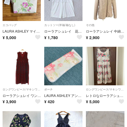
エコバッグ
カットソー(半袖/袖なし)
その他
LAURA ASHLEY マイバックL サンフォード/オーバージーン
ローラアシュレイ 花モチーフTシャツ 白 ゆったり 異素材 透け感 レース
ローラアシュレイ 中綿コート 40 茶 ライトブラウン ファー襟 長袖
¥
5,000
¥
1,780
¥
2,900
ロングワンピース/マキシワンピース
ポーチ
ロングワンピース/マキシワンピース
ローラアシュレイ ワンピース ロング ノースリーブ EUR38 ダークレッド
LAURA ASHLEY アンブレラケース ペットボトルケース
レトロなローラアシュレイ麻ワンピース
¥
3,900
¥
420
¥
5,000