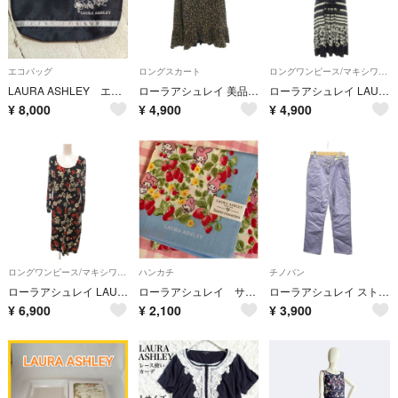
エコバッグ
ロングスカート
ロングワンピース/マキシワンピース
LAURA ASHLEY エコバック
ローラアシュレイ 美品 マーメイドスカート 9 紺 ネイビー フリル 花柄
ローラアシュレイ LAURA ASHLEY ワンピース 40 紺 ネイビー 白
¥
8,000
¥
4,900
¥
4,900
ロングワンピース/マキシワンピース
ハンカチ
チノパン
ローラアシュレイ LAURA ASHLEY 美品 ワンピース 9 黒 ブラック
ローラアシュレイ サンリオ コラボ ハンカチ額サックス マイメロベリー5353
ローラアシュレイ ストレートパンツ チノパン ボトムス 8 紫 パープル /CR
¥
6,900
¥
2,100
¥
3,900