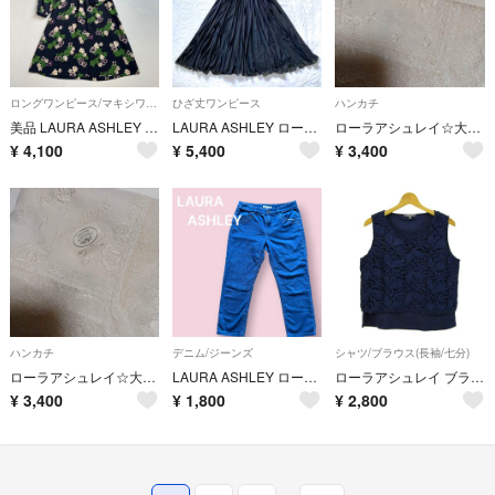
ロングワンピース/マキシワンピース
ひざ丈ワンピース
ハンカチ
美品 LAURA ASHLEY ローラアシュレイ 花柄 ワンピース 長袖 ネイビー S
LAURA ASHLEY ローラアシュレイ ミモレ丈 プリーツフレアワンピース
ローラアシュレイ☆大判ハンカチーフ🌼56×56
¥
4,100
¥
5,400
¥
3,400
ハンカチ
デニム/ジーンズ
シャツ/ブラウス(長袖/七分)
ローラアシュレイ☆大判ハンカチーフ🌼56×56
LAURA ASHLEY ローラアシュレイ 刺繍 レディース デニムパンツ ジーンズ クロップド丈
ローラアシュレイ ブラウス シャツ トップス ノースリーブ レース レディース Lサイズ ネイビー Laura Ashley
¥
3,400
¥
1,800
¥
2,800