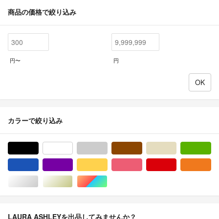
商品の価格で絞り込み
円〜
円
カラーで絞り込み
ブラック/黒色系
ホワイト/白色系
グレー/灰色系
ブラウン/茶色系
ベージュ系
グ
ブルー・ネイビー/青色系
パープル/紫色系
イエロー/黄色系
ピンク/桃色系
レッド/赤色系
オ
シルバー/銀色系
ゴールド/金色系
マルチカラー
LAURA ASHLEYを出品してみませんか？