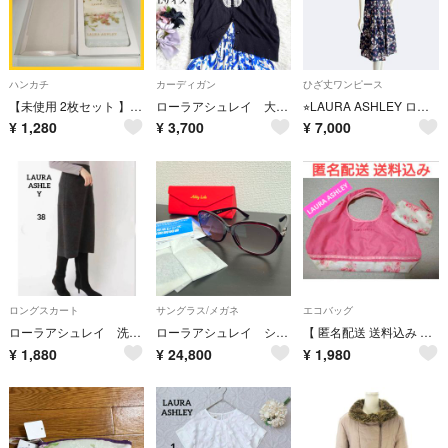
ハンカチ
カーディガン
ひざ丈ワンピース
【未使用 2枚セット 】ローラアシュレイ 甘撚りタオルハンカチ ハンドタオル
ローラアシュレイ 大人可愛いレース使い半袖カーディガン Lサイズ 羽織り
⭐︎LAURA ASHLEY ローラアシュレイ ワンピース ネイビー ノースリーブ
¥
1,280
¥
3,700
¥
7,000
ロングスカート
サングラス/メガネ
エコバッグ
ローラアシュレイ 洗える タイトミモレスカート ダークグレー M 上品 切り替え
ローラアシュレイ シニアサングラス
【 匿名配送 送料込み 】 LAURA ASHLEY ローラアシュレイ エコバッグ 収納ポーチ付き
¥
1,880
¥
24,800
¥
1,980