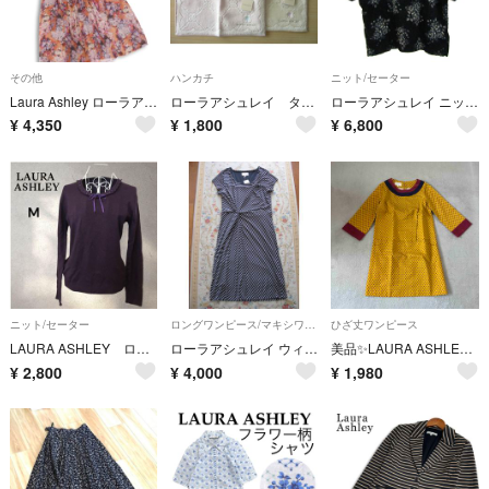
その他
ハンカチ
ニット/セーター
Laura Ashley ローラアシュレイ 春夏★ 半袖 花柄 フラワー総柄 シフォン タック ワンピース Sz.9 レディース
ローラアシュレイ タオルハンカチ 2枚
ローラアシュレイ ニット トップス 半袖 花柄 セーター レディース Lサイズ ブラック Laura Ashley
¥
4,350
¥
1,800
¥
6,800
ニット/セーター
ロングワンピース/マキシワンピース
ひざ丈ワンピース
LAURA ASHLEY ローラアシュレイ ニットセーター M パープル ウール カシミヤ混 リボン
ローラアシュレイ ウィークエンド ボーダーカットソーワンピース
美品✨LAURA ASHLEY London❣️ワンピース 幾何学模様 七分袖 黄
¥
2,800
¥
4,000
¥
1,980