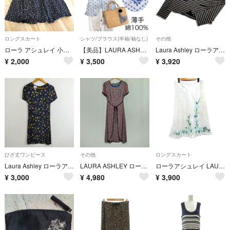
ロングスカート
シャツ/ブラウス(半袖/袖なし)
その他
ローラ アシュレイ 小花柄ロングスカート Mサイズ
【美品】LAURA ASHLEY ローラアシュレイ/花柄コットンシャツブラウス綿
Laura Ashley ローラアシュレイ 通年★ ストレッチ ボーダー テーラード ジャケット Sz.34 レディース 黒
¥
2,000
¥
3,500
¥
3,920
ひざ丈ワンピース
その他
ロングスカート
Laura Ashley ローラアシュレイ 半袖 ワンピース 小花柄 フラワー 切替 レーヨン ガーリー ネイビー USA 4 H7
LAURA ASHLEY ローラアシュレイ 小花柄 ロング ワンピース 半袖 重ね着風 フレア リボン付き レーヨン ボタニカル 総柄 フェミニン ブラック ブラウン ピンク サイズ7 G692
ローラアシュレイ LAURA ASHLEY リネン フレア スカート ロング丈
¥
3,000
¥
4,980
¥
3,900