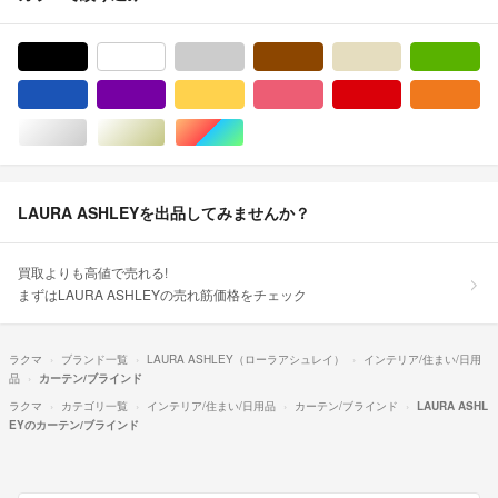
ブラック/黒色系
ホワイト/白色系
グレー/灰色系
ブラウン/茶色系
ベージュ系
グ
ブルー・ネイビー/青色系
パープル/紫色系
イエロー/黄色系
ピンク/桃色系
レッド/赤色系
オ
シルバー/銀色系
ゴールド/金色系
マルチカラー
LAURA ASHLEYを出品してみませんか？
買取よりも高値で売れる!
まずはLAURA ASHLEYの売れ筋価格をチェック
ラクマ
ブランド一覧
LAURA ASHLEY（ローラアシュレイ）
インテリア/住まい/日用
品
カーテン/ブラインド
ラクマ
カテゴリ一覧
インテリア/住まい/日用品
カーテン/ブラインド
LAURA ASHL
EYのカーテン/ブラインド