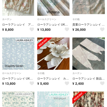
カーテン
ロールスクリーン
その他
ローラアシュレイ アンジェリカ カーテン 2枚
ローラアシュレイ UK製壁紙 ウィステリア 新品未開封 1本から
貴重ローラアシュレイ ⭐︎バタフライカーテン生地 3.2Ｍ
¥
8,800
¥
13,800
¥
26,000
ロールスクリーン
その他
カーテン
ローラアシュレイ UK製壁紙 ドラゴンフライガーデン 新品未開封1本から
ローラアシュレイ カーテンフック 鉄 2個セット
ローラアシュレイ 新品タイバック2本セット ジョゼッテ アメジスト
¥
13,800
¥
5,400
¥
2,400