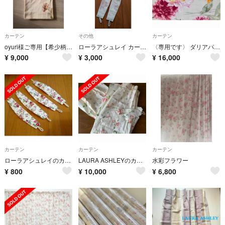
カーテン
その他
カーテン
oyuri様ご専用【希少柄・ローラアシュレイ】ドレープカーテン 1枚
ローラアシュレイ カーテン タッセル
〈専用です〉 ダリアパレード カーテン
¥
9,000
¥
3,000
¥
16,000
カーテン
カーテン
カーテン
ローラアシュレイのカーテンタッセル
LAURA ASHLEYのカーテン２枚(used品)ヘーゼルウッド
水彩フラワー
¥
800
¥
10,000
¥
6,800