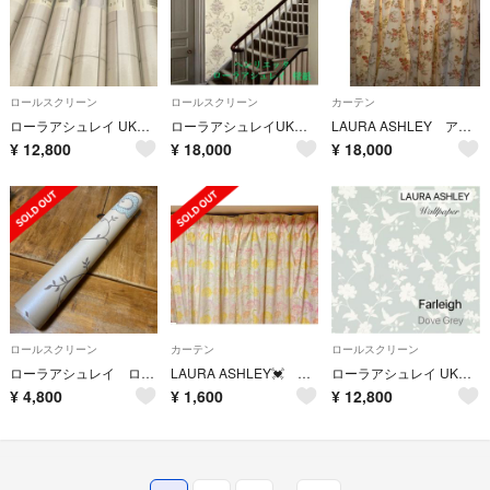
ロールスクリーン
ロールスクリーン
カーテン
ローラアシュレイ UK製壁紙 Tilesタイル 新品1本から
ローラアシュレイUK製壁紙 ヘンリーエッタ/ラベンダー 新品1本から
LAURA ASHLEY アンジェリカ オーダーカーテン2枚
¥
12,800
¥
18,000
¥
18,000
ロールスクリーン
カーテン
ロールスクリーン
ローラアシュレイ ロールスクリーン ペーパー 壁紙 ラッピング 花柄 ブルー
LAURA ASHLEY💓 カーテン✨絶版 花柄🌼タッセル付き✨生地用
ローラアシュレイ UK製壁紙ファーレイ ドーヴグレイ 新品1本から
¥
4,800
¥
1,600
¥
12,800