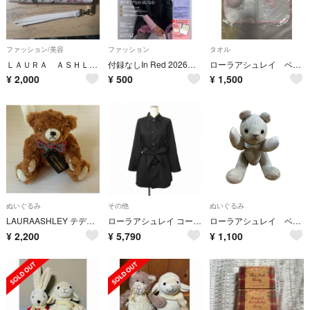
ファッション/美容
ファッション
タオル
ＬＡＵＲＡ ＡＳＨＬＥＹ ＳＩＮＣＥ １９５３ ７０ＴＨ ＡＮＮＩＶＥＲＳＡＲＹ
付録なしIn Red 2026年 1・2月合併号＋ローラ アシュレイカレンダー
ローラアシュレイ ベビー ニギニギ ガーゼタオル
¥
2,000
¥
500
¥
1,500
ぬいぐるみ
その他
ぬいぐるみ
LAURAASHLEY テディベア ローラアシュレイ 50周年記念ベア 希少
ローラアシュレイ コート スプリング ステンカラー リバーシブル 7 黒 紺
ローラアシュレイ ベアぬいぐるみ
¥
2,200
¥
5,790
¥
1,100