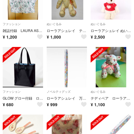
ファッション
ぬいぐるみ
ぬいぐるみ
雑誌付録 LAURA ASHLEYレジカゴトートバッグ
ローラアシュレイ テディベア
ローラアシュレイ ぬいぐるみ クローバニー うさぎ ソフトトイ ブランド 雑貨 レディース アイボリー Laura Ashley
¥
1,200
¥
1,000
¥
2,500
ファッション
ノベルティグッズ
ぬいぐるみ
GLOW グロー付録 ローラアシュレイ リボン付きマナーBAG
ローラアシュレイ 万年筆
テディベア ローラアシュレイ
¥
680
¥
999
¥
1,100