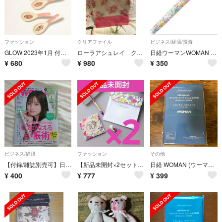
ファッション
クリアファイル
ビジネス/経済/投資
GLOW 2023年1月 付録 LAURA ASHLEY お花のれんげ5本セット
ローラアシュレイ クリアファイル 新品 未開封
日経ウーマンWOMAN 付録 オリジナル ローラアシュレイ 万年筆
¥
680
¥
980
¥
350
ビジネス/経済
ファッション
その他
【付録/雑誌別売可】日経woman 11月号 万年筆付
【新品未開封×2セット】InRed 付録 ローラアシュレイ文具4点セット
日経 WOMAN (ウーマン) 11月号 万年筆 ローラアシュレイ 付録
¥
400
¥
777
¥
399