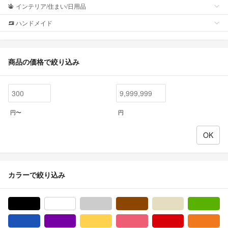
インテリア/住まい/日用品
ハンドメイド
商品の価格で絞り込み
円〜
円
カラーで絞り込み
ブラック/黒色系
ホワイト/白色系
グレー/灰色系
ブラウン/茶色系
ベージュ系
グ
ブルー・ネイビー/青色系
パープル/紫色系
イエロー/黄色系
ピンク/桃色系
レッド/赤色系
オ