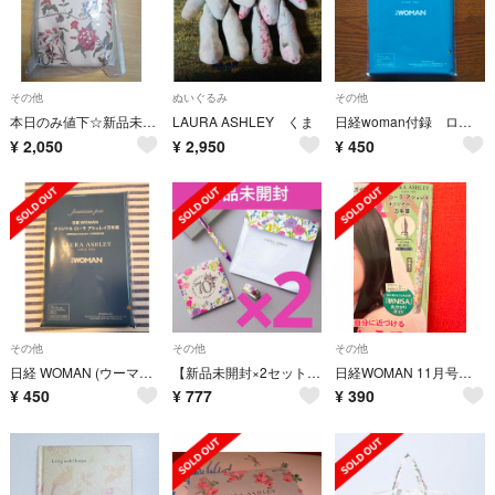
その他
ぬいぐるみ
その他
本日のみ値下☆新品未開封 ローラアシュレイ スマホポーチ ショルダー
LAURA ASHLEY くま
日経woman付録 ローラアシュレイ万年筆
¥
2,050
¥
2,950
¥
450
その他
その他
その他
日経 WOMAN (ウーマン) 2023年 11月号付録 ローラアシュレイ万年筆
【新品未開封×2セット】InRed 付録 ローラアシュレイ文具4点セット
日経WOMAN 11月号 オリジナル ローラ アシュレイ万年筆
¥
450
¥
777
¥
390