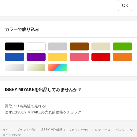
カラーで絞り込み
ブラック/黒色系
ホワイト/白色系
グレー/灰色系
ブラウン/茶色系
ベージュ系
グ
ブルー・ネイビー/青色系
パープル/紫色系
イエロー/黄色系
ピンク/桃色系
レッド/赤色系
オ
シルバー/銀色系
ゴールド/金色系
マルチカラー
ISSEY MIYAKEを出品してみませんか？
買取よりも高値で売れる!
まずはISSEY MIYAKEの売れ筋価格をチェック
ラクマ
ブランド一覧
ISSEY MIYAKE（イッセイミヤケ）
レディース
パンツ
シ
ョートパンツ