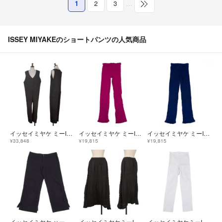
1
2
3
…
ISSEY MIYAKEのショートパンツの人気商品
イッセイミヤケ ミーISSEY MIYAKE me A-POC INSIDE プリーツオールインワン 黒F
イッセイミヤケ ミーISSEY MIYAKE me クレーププリーツパンツ 赤紫F
イッセイミヤケ ミーISSEY MIYAKE me 染めクレーププリーツパンツ 青F
¥33,848
¥19,815
¥19,815
イッセイミヤケ ハートISSEY MIYAKE HaaT ドット織り裾ストリングデザインパンツ チャコール2
イッセイミヤケミーISSEY MIYAKE me 染め切替ストレッチスカートパンツ 黒F
イッセイミヤケミーISSEY MIYAKE me 染めストレッチスキニーパンツ 白F