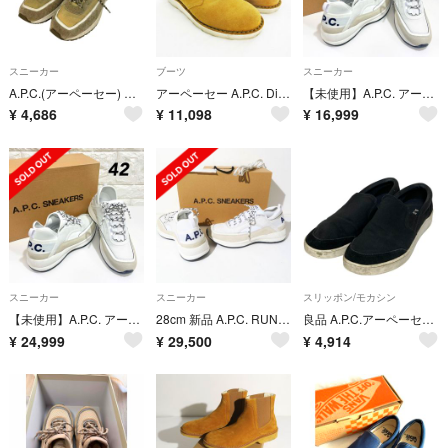
スニーカー
ブーツ
スニーカー
A.P.C.(アーペーセー) RUNNING JIM ローカットスニーカー
アーペーセー A.P.C. Diemme ディエッメ 40 約25.5ｃｍ
【未使用】A.P.C. アーペーセースニーカー RUN AROUND 白 43
¥
4,686
¥
11,098
¥
16,999
スニーカー
スニーカー
スリッポン/モカシン
【未使用】A.P.C. アーペーセースニーカー RUN AROUND 白 42
28cm 新品 A.P.C. RUN AROUND アーペーセー スニーカー W
良品 A.P.C.アーペーセー スリッポン スニーカー サイズEU43 27.5cm相当 ブラック メンズ 古着 中古 USED
¥
24,999
¥
29,500
¥
4,914