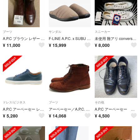
ブーツ
サンダル
スニーカー
A.P.C ブラウン レザー サイドゴアブーツ 26.5cm
F-LINE A.P.C. x SUBU キルティングサンダル
未使用 難アリ converse ×APC ALLSTAR OX 24.5cｍ
¥
11,000
¥
15,999
¥
8,000
ドレス/ビジネス
ブーツ
その他
A.P.C アーペーセー レザーシューズ ローカットスニーカー ブルー 39
アーペーセー／A.P.C. レースアップブーツ シューズ 靴 メンズ 男性 男性用 スエード スウェード レザー 革 本革 ブラウン 茶 H53007 DERBY WESTERN レザーソール プレーントゥ
A.P.C アーペーセー ポストマンシューズ
¥
5,280
¥
14,068
¥
4,500