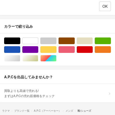
カラーで絞り込み
ブラック/黒色系
ホワイト/白色系
グレー/灰色系
ブラウン/茶色系
ベージュ系
グ
ブルー・ネイビー/青色系
パープル/紫色系
イエロー/黄色系
ピンク/桃色系
レッド/赤色系
オ
シルバー/銀色系
ゴールド/金色系
マルチカラー
A.P.Cを出品してみませんか？
買取よりも高値で売れる!
まずはA.P.Cの売れ筋価格をチェック
ラクマ
ブランド一覧
A.P.C（アーペーセー）
メンズ
靴/シューズ