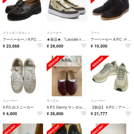
スリッポン/モカシン
スニーカー
ブーツ
アーペーセー／A.P.C. シューズ デッキシューズ 靴 メンズ 男性 男性用レザー 革 本革 ダークブラウン 茶 ブラウン PXBAA-H53187 CHAUSSURES VADIM 19P モカシン
★新品★ 『Lacoste x A.P.C. 』ACE CLIP SM00953
アーペーセー A.P.C. チャッカブーツ レースアップ 41 ダークブラウン
¥
23,568
¥
29,000
¥
10,300
スニーカー
サンダル
スニーカー
A.P.C.白スニーカー
A.P.C Danny サンダル 26.5cm
【新品】 A.P.C. / アーペーセー | RUN AROUND ローカット スニーカー | 41 | ホワイト | メンズ
¥
4,000
¥
26,800
¥
21,777