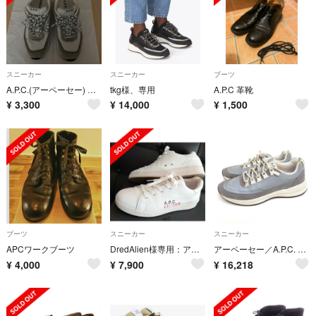
スニーカー
スニーカー
ブーツ
A.P.C.(アーペーセー) スニーカー27.5cm TEENAGE MARY
tkg様、専用
A.P.C 革靴
¥
3,300
¥
14,000
¥
1,500
ブーツ
スニーカー
スニーカー
APCワークブーツ
DredAlien様専用：アーペーセー キッドカディ 白 26.5センチ
アーペーセー／A.P.C. シューズ スニーカー 靴 ローカット メンズ 男性 男性用レザー 革 本革 グレー 灰色 TECHNO HOMME
¥
4,000
¥
7,900
¥
16,218