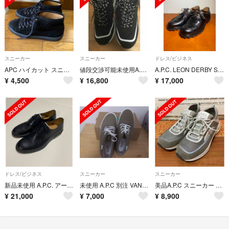
スニーカー
スニーカー
ドレス/ビジネス
APC ハイカット スニーカー 黒
値段交渉可能未使用A.P.Cスニーカーサイズ42
A.P.C. LEON DERBY SHOE DARK BROWN
¥
4,500
¥
16,800
¥
17,000
ドレス/ビジネス
スニーカー
スニーカー
新品未使用 A.P.C. アーペーセー ダービーシューズ
未使用 A.P.C 別注 VANS CHUKKA バンズ チャッカ 28cm
美品A.P.C スニーカー 43サイズ アーペーセー
¥
21,000
¥
7,000
¥
8,900