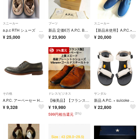
スニーカー
ブーツ
スニーカー
a.p.c RTH シューズ 44サイズ
新品 定価6万 A.P.C. BOOTS THEODORE チェルシーブーツ
【新品未使用】A.P.C.×VANS バンズ スリッポンスニーカーデッドストック
¥
25,000
¥
23,900
¥
20,000
3%還元
その他
ドレス/ビジネス
サンダル
A.P.C. アーペーセー H53084 レザー プレーントゥ シューズ ブラック系 43【中古】
【極美品】【フランス製】A.P.C. 高級本革プレーントゥシューズ スチールトゥ
新品 A.P.C. × suicoke サンダル ホワイトベージュ US8
¥
9,328
¥
19,980
¥
22,800
(3%)
599円相当還元