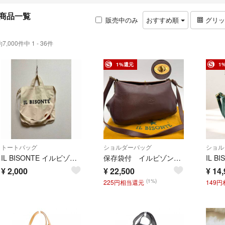
商品一覧
販売中のみ
おすすめ順
グリ
約7,000件中 1 - 36件
1%還元
1
トートバッグ
ショルダーバッグ
ショル
IL BISONTE イルビゾンテ キャンバス トートバッグ 2WAY
保存袋付 イルビゾンテ ロゴ型押し ターンロック オールレザー ショルダーバッグ
¥
2,000
¥
22,500
¥
14,
(1%)
225円相当還元
149