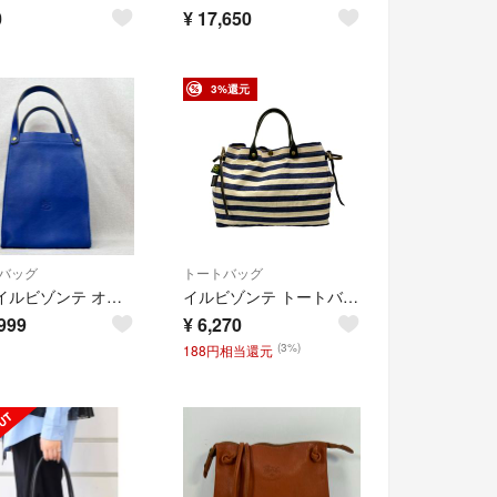
0
¥
17,650
3%還元
バッグ
トートバッグ
現行 イルビゾンテ オールレザー トート ハンドバッグ 青 希少色
イルビゾンテ トートバッグ レディース IL BISONTE
999
¥
6,270
(3%)
188円相当還元