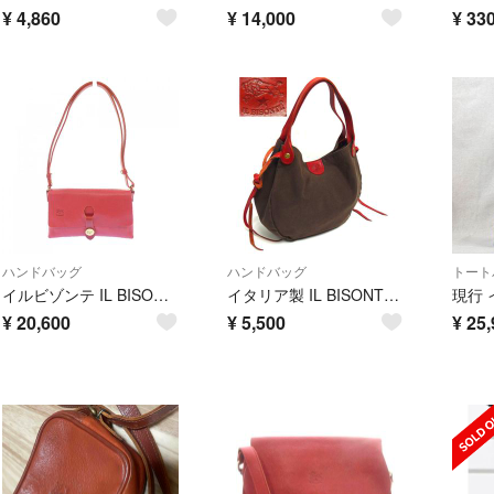
¥
4,860
¥
14,000
¥
33
ハンドバッグ
ハンドバッグ
トート
イルビゾンテ IL BISONTE BAG
イタリア製 IL BISONTE / イルビゾンテ ラウンドリボン レザー&キャンバス トートバッグ(定価約2万円)【中古】
¥
20,600
¥
5,500
¥
25,