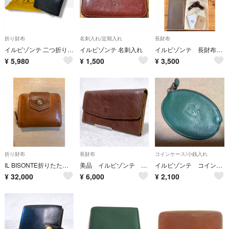
折り財布
名刺入れ/定期入れ
長財布
イルビゾンテ 二つ折り財布 ブラック 本革 レザー FIOCCHI
イルビゾンテ 名刺入れ
イルビゾンテ 長財布（札入れ）
¥
5,980
¥
1,500
¥
3,500
折り財布
長財布
コインケース/小銭入れ
IL BISONTE折りたたみ財布
美品 イルビゾンテ 長財布 シボ革 ブラウン かぶせ レザーウォレット 茶色
イルビゾンテ コインケース
¥
32,000
¥
6,000
¥
2,100