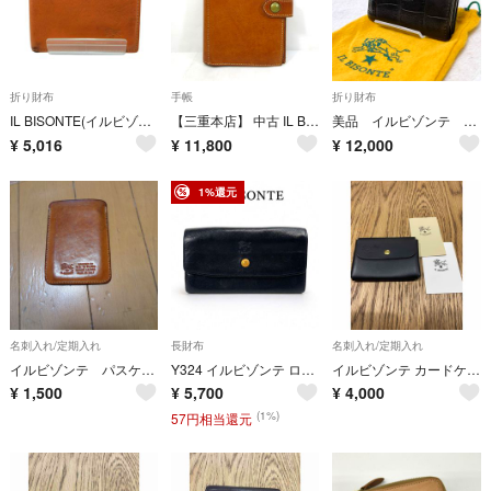
折り財布
手帳
折り財布
IL BISONTE(イルビゾンテ) Type-A 2つ折りウォレット メンズ
【三重本店】 中古 IL BISONTE | イルビゾンテ レザー システム手帳 / 6穴タイプ ブラウン系 【124】
美品 イルビゾンテ 二つ折り財布 クロコ型押し ブラック レザーウォレット 袋付
¥
5,016
¥
11,800
¥
12,000
1%還元
名刺入れ/定期入れ
長財布
名刺入れ/定期入れ
イルビゾンテ パスケース
Y324 イルビゾンテ ロゴ レザー 本革 イタリア製 薄型 長財布 メンズ
イルビゾンテ カードケース ブラック
¥
1,500
¥
5,700
¥
4,000
(1%)
57円相当還元