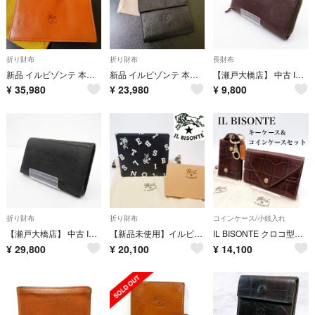
折り財布
折り財布
長財布
新品 イルビゾンテ 本革 レザー ウォレット 財布 折り財布 キャラメル ブラウン 茶
新品 イルビゾンテ 本革 レザー 財布 ミニ ウォレット ブラック 黒 ネロ
【瀬戸大橋店】 中古 IL BISONTE | イルビゾンテ 長財布 - ブラウン 【124】
¥
35,980
¥
23,980
¥
9,800
折り財布
折り財布
コインケース/小銭入れ
【瀬戸大橋店】 中古 IL BISONTE | イルビゾンテ 二つ折り財布 - ブラック 【124】
【新品未使用】イルビゾンテ ILBISONTE モノグラム二つ折り財布 99
IL BISONTE クロコ型押し レザー キーケース コインケース 2個セット ブラウン 財布 ウォレット
¥
29,800
¥
20,100
¥
14,100