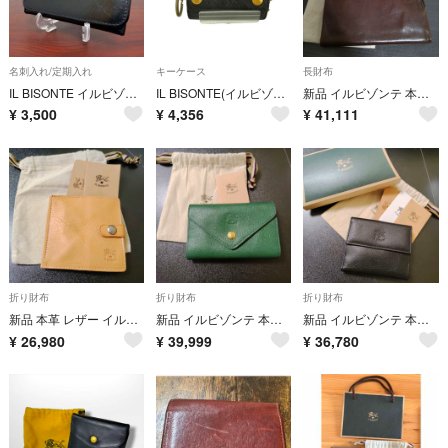
名刺入れ/定期入れ
キーケース
長財布
IL BISONTE イルビゾンテ カードケース 名刺入れ ブラック 本革
IL BISONTE(イルビゾンテ) レザー キーケース メンズ 財布・ケース
新品 イルビゾンテ 本革 バケッタ レザー 長財布 ウォレット Wジップ ダークブラウン 焦げ茶
¥
3,500
¥
4,356
¥
41,111
折り財布
折り財布
折り財布
新品 本革 レザー イルビゾンテ 財布 折り財布 スナップ ナチュラル ヌメ
新品 イルビゾンテ 本革 レザー 財布 スナップ ウォレット ミドル ヴェルデ グリーン 緑
新品 イルビゾンテ 本革 レザー 財布 スナップ ウォレット ブラック NERO
¥
26,980
¥
39,999
¥
36,780