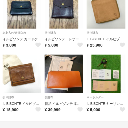
名刺入れ/定期入れ
折り財布
折り財布
イルビゾンテ カードケース ブラック
イルビゾンテ レザー がま口財布 ブラウン
IL BISONTE イルビゾンテ 二つ折り 財布 ラウンドファスナー ヌメ革 レザー
¥
3,000
¥
5,000
¥
25,900
折り財布
長財布
キーホルダー
IL BISONTE イルビゾンテ トリフォルドウォレット ヌメ革
新品 イルビゾンテ 本革 レザー 長財布 ウォレット L字 キャラメル
IL BISONTE キーリング 真鍮 レザー ブラック
¥
15,900
¥
39,999
¥
5,000