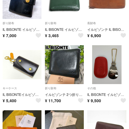
折り財布
折り財布
長財布
IL BISONTE イルビゾンテ 二つ折り財布 ブラック 金ボタン レザー 黒
IL BISONTE イルビゾンテ 二つ折り財布 グリーン 54_1_411853 メンズ【中古】
イルビゾンテ IL BISONTE 長財布 小銭入れあり レザー 茶色
¥
7,000
¥
3,465
¥
6,900
キーケース
折り財布
その他
IL BISONTEイルビゾンテ ブラック系レザー キーケース 美品
イルビゾンテ 2つ折り財布 ブラック レザー IL BISONTE 財布 黒 牛革 カードケース男性小銭入れ女性 ミニ財布 札入れ
IL BISONTE イルビゾンテ 携帯用 靴べら レザーケース付き レッド
¥
5,400
¥
11,700
¥
9,500