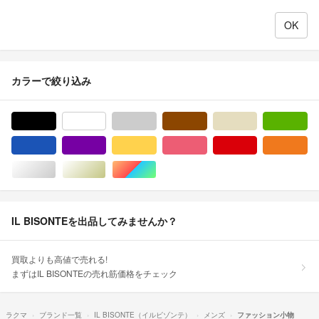
カラーで絞り込み
ブラック/黒色系
ホワイト/白色系
グレー/灰色系
ブラウン/茶色系
ベージュ系
グ
ブルー・ネイビー/青色系
パープル/紫色系
イエロー/黄色系
ピンク/桃色系
レッド/赤色系
オ
シルバー/銀色系
ゴールド/金色系
マルチカラー
IL BISONTEを出品してみませんか？
買取よりも高値で売れる!
まずはIL BISONTEの売れ筋価格をチェック
ラクマ
ブランド一覧
IL BISONTE（イルビゾンテ）
メンズ
ファッション小物