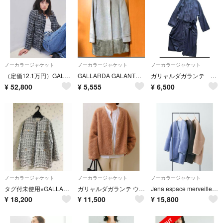
ノーカラージャケット
ノーカラージャケット
ノーカラージャケット
（定価12.1万円）GALLARDAGALANTE ツイード ジャケット
GALLARDA GALANTE NAVY ノーカラーコート グレー
ガリャルダガランテ リネン麻 コート 羽織り カーディガンワンピース ノーカラー
¥
52,800
¥
5,555
¥
6,500
ノーカラージャケット
ノーカラージャケット
ノーカラージャケット
タグ付未使用⭐︎GALLARDAGALANTE ツイードクルーネックジャケット
ガリャルダガランテ ウィムガゼット スピックアンドスパン エイトン スローン
Jena espace merveilleux リバーシブル切替ボアコート
¥
18,200
¥
11,500
¥
15,800