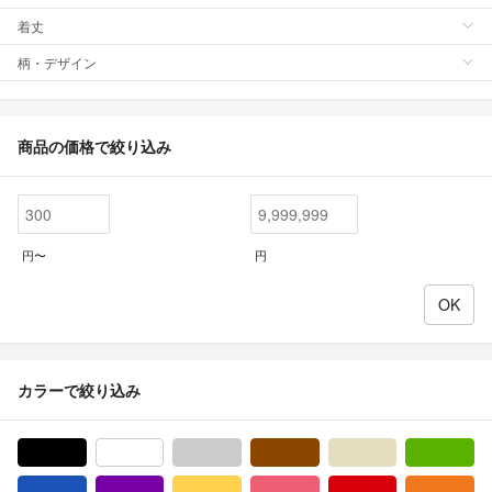
着丈
柄・デザイン
商品の価格で絞り込み
円〜
円
カラーで絞り込み
ブラック/黒色系
ホワイト/白色系
グレー/灰色系
ブラウン/茶色系
ベージュ系
グ
ブルー・ネイビー/青色系
パープル/紫色系
イエロー/黄色系
ピンク/桃色系
レッド/赤色系
オ