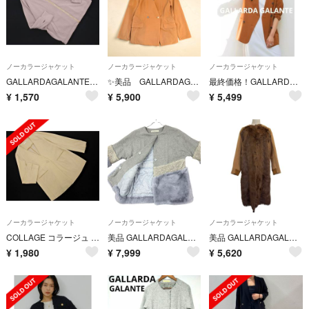
ノーカラージャケット
ノーカラージャケット
ノーカラージャケット
GALLARDAGALANTE ガリャルダガランテ ノーカラー ジップアップ ドルマン ジャケット sizeF/ラベンダー ■◇ レディース
✨美品 GALLARDAGALANTE キュプラノーカラージャケット ベージュ
最終価格！GALLARDAGALANTE ノーカラーダブルボタンジャケット
¥
1,570
¥
5,900
¥
5,499
ノーカラージャケット
ノーカラージャケット
ノーカラージャケット
COLLAGE コラージュ ガリャルダガランテ ストライプ ノーカラー ジャケット sizeF/アイボリー ■◇ レディース
美品 GALLARDAGALANTE フェイクファー 切り替えコート
美品 GALLARDAGALANTE ガリャルダガランテ カシミヤブレンド ムートン ウールコート F ベージュ レディース 古着 中古 USED
¥
1,980
¥
7,999
¥
5,620