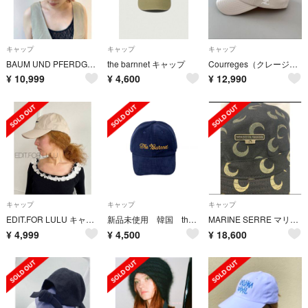
キャップ
キャップ
キャップ
BAUM UND PFERDGARTEN バウムウンドヘルガーデン キャップ
the barnnet キャップ
Courreges（クレージュ）faux leather cap
¥
10,999
¥
4,600
¥
12,990
キャップ
キャップ
キャップ
EDIT.FOR LULU キャップ 【OPERA SPORT/オペラスポーツ】
新品未使用 韓国 the barnnet キャップ バーネット
MARINE SERRE マリーンセル バケットハット
¥
4,999
¥
4,500
¥
18,600