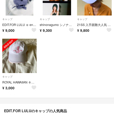
キャップ
キャップ
キャップ
EDIT.FOR LULU ☺︎ enof ☺︎ spick and span
shinonagumo シノナグモ モヘヤニット帽 モヘア キャップ ブラック
21SS 入手困難大人気 Paloma Wool HAPPY HOUR CAP
¥
9,000
¥
9,300
¥
9,800
キャップ
ROYAL HAWAIIAN キャップ
¥
3,000
EDIT.FOR LULUのキャップの人気商品