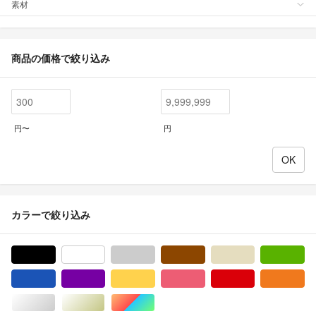
素材
商品の価格で絞り込み
円〜
円
カラーで絞り込み
ブラック/黒色系
ホワイト/白色系
グレー/灰色系
ブラウン/茶色系
ベージュ系
グ
ブルー・ネイビー/青色系
パープル/紫色系
イエロー/黄色系
ピンク/桃色系
レッド/赤色系
オ
シルバー/銀色系
ゴールド/金色系
マルチカラー