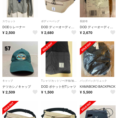
スウェット
ボディーバッグ
長財布
DODトレーナー
DOD ディーオーディー 多機能ボディバッグ BEIGE 付録
DOD ディーオーディー ウサゼニーレ イエロー BG1-999-YL
¥
2,500
¥
2,680
¥
2,670
キャップ
Tシャツ/カットソー(半袖/袖なし)
バッグパック/リュック
ナツカシノキャップ
DOD ポケット付Tシャツ
KAMABOKO BACKPACK
¥
2,509
¥
1,500
¥
5,500