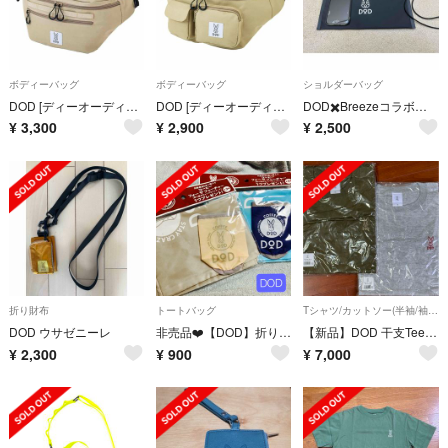
ボディーバッグ
ボディーバッグ
ショルダーバッグ
DOD [ディーオーディー] 多機能ボディバッグ BEIGE
DOD [ディーオーディー]立体ポケット付き多機能ボディバッグBEIGE
DOD✖️Breezeコラボ サコッシュ
¥
3,300
¥
2,900
¥
2,500
折り財布
トートバッグ
Tシャツ/カットソー(半袖/袖なし)
DOD ウサゼニーレ
非売品❤️【DOD】折りたたみ キャンプ カフェトート 2色 セット
【新品】DOD 干支Tee 亥&子セット
¥
2,300
¥
900
¥
7,000