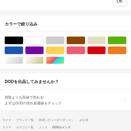
カラーで絞り込み
ブラック/黒色系
ホワイト/白色系
グレー/灰色系
ブラウン/茶色系
ベージュ系
グ
ブルー・ネイビー/青色系
パープル/紫色系
イエロー/黄色系
ピンク/桃色系
レッド/赤色系
オ
シルバー/銀色系
ゴールド/金色系
マルチカラー
DODを出品してみませんか？
買取よりも高値で売れる!
まずはDODの売れ筋価格をチェック
ラクマ
ブランド一覧
DOD（ディーオーディー）
メンズ
ラクマ
カテゴリ一覧
メンズ
DODのメンズ