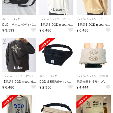
ボディーバッグ
Tシャツ/カットソー(七分/長袖)
Tシャツ/カットソー(七分/長袖)
DoD チョコボディバCD ブラック ボディバッグ
【新品】DOD nicoand ニコイラスティーノプルオーバー ホワイト L
【新品】DOD nicoand ニコイラスティーノプルオーバー ベージュ L
¥
3,599
¥
6,480
¥
6,480
Tシャツ/カットソー(七分/長袖)
ボディーバッグ
Tシャツ/カットソー(半袖/袖なし)
【新品】DOD nicoand ニコイラスティーノプルオーバー ブラック L
DOD 多機能ボディバッグ
新品未開封【サイズL】干支シャツ【DOD】
¥
6,480
¥
2,350
¥
4,444