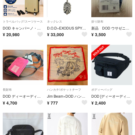
トラベルバッグ/スーツケース
ネックレス
折り財布
DOD キャンパーノ・コロコーロ 防水スーツケース 58L 大型 4輪 TSA
D.O.D×EXODUS SPYDERWEB NECKLACE
新品 DOD ウサゼニーレ ミニ財布 BG1-999-NV
¥
20,980
¥
33,000
¥
3,500
長財布
ハンカチ/ポケットチーフ
ボディーバッグ
DOD ディーオーディー ウサゼニーレ ピンク BG1-999-PK
Jim Beam×DOD ハンカチ ナフキン＆ポーチ
DOD [ディーオーディー]立体ポケット付き多機能ボディバッグBLACK
¥
4,700
¥
777
¥
2,400