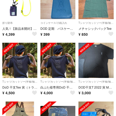
折り財布
コインケース/小銭入れ
Tシャツ/カットソー(半袖/袖なし)
人気！【新品未開封】DOD ウサゼニーレ 新色 パープル ミニ財布 アウトドア
DOD 定期 パスケース 小銭入れ
メチャシックパックTee
¥
4,399
¥
399
¥
850
Tシャツ/カットソー(半袖/袖なし)
Tシャツ/カットソー(半袖/袖なし)
Tシャツ/カットソー(半袖/袖なし)
DoD 干支Tee 寅（トラ）ver Lサイズ
白ぶた様専用DoD 干支Tee 寅（トラ）ver Lサイズ
DOD干支T 2022 寅 Mサイズ
¥
4,500
¥
4,000
¥
3,000