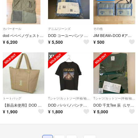
カバーオール
デニム/ジーンズ
その他
dod ベベベノヴェスト カーキ 美品 ディーオーディー キャンプ 焚き火ベスト
DOD コーユーパンツ Mサイズ ブルー
JIM BEAM×DOD #アオゾラカンホルダー ２点セット
¥
6,200
¥
5,500
¥
500
トートバッグ
Tシャツ/カットソー(半袖/袖なし)
Tシャツ/カットソー(半袖/袖なし)
【新品未使用】DOD ビッグトートバッグ ベージュ
DOD バババノバンティー XL
DOD 千支Tee 辰（Lサイズ)
¥
1,900
¥
1,800
¥
5,000