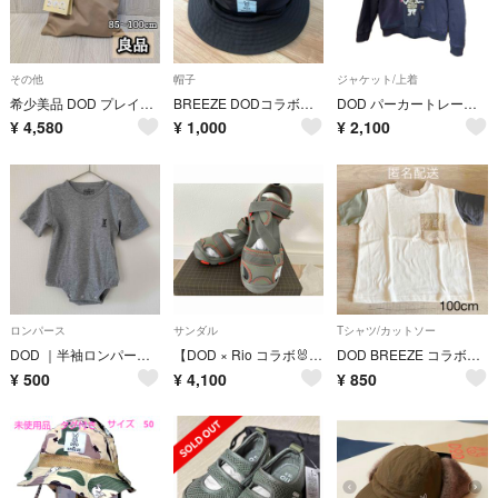
その他
帽子
ジャケット/上着
希少美品 DOD プレイウェア DADWAYコラボ ベージュ 85〜100cm
BREEZE DODコラボアウトドアハット キッズ 帽子 日除つき 56cm
DOD パーカートレーナー 130
¥
4,580
¥
1,000
¥
2,100
ロンパース
サンダル
Tシャツ/カットソー
DOD ｜半袖ロンパース 70〜80cm
【DOD × Rio コラボ🐰】ウサッシュガードテープサンダル
DOD BREEZE コラボ 半袖 Tシャツ 100
¥
500
¥
4,100
¥
850