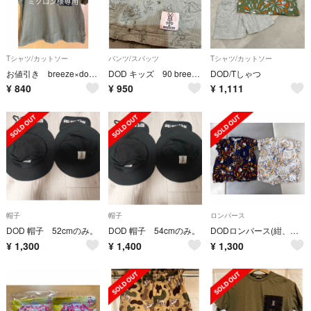
Tシャツ/カットソー
パンツ/スパッツ
Tシャツ/カットソー
お値引き breeze×dod コラボTシャツ
DOD キッズ 90 breezeコラボ ルームウェア ブラック パンツ 男の子
DOD/Tしゃつ
¥
840
¥
950
¥
1,111
帽子
帽子
ロンパース
DOD 帽子 52cmのみ。
DOD 帽子 54cmのみ。
DODロンパース(紺、白) 70サイズ
¥
1,300
¥
1,400
¥
1,300