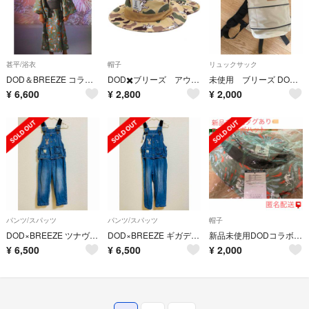
甚平/浴衣
帽子
リュックサック
DOD＆BREEZE コラボ めちゃもえ花火柄すっぽり着られる浴衣 130cm
DOD✖️ブリーズ アウトドアハット（カモフラ）52cm
未使用 ブリーズ DOD コラボリュック S(5L)
¥
6,600
¥
2,800
¥
2,000
パンツ/スパッツ
パンツ/スパッツ
帽子
DOD×BREEZE ツナヴェス ギガデニム
DOD×BREEZE ギガデニム ツナヴェス
新品未使用DODコラボ アウトドアハット（コドモ）
¥
6,500
¥
6,500
¥
2,000