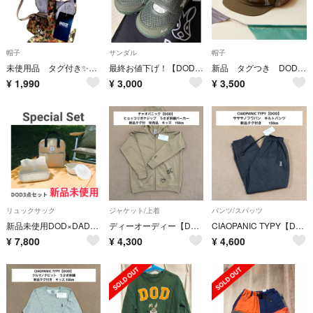
帽子
サンダル
帽子
未使用品 タグ付き✨BREEZE ＆DOD コラボアウドドアハット 迷彩 50
最終お値下げ！【DOD×Rio】ウサッシュ ウォーターシューズサンダル15cm
新品 タグつき DOD ミミマモッターレ フライトキャップ チャオパニック
¥
1,990
¥
3,000
¥
3,500
リュックサック
ジャケット/上着
パンツ/スパッツ
新品未使用DOD×DADWAY 3点セット
ディーオーディー【DOD】ヒョッコリポケジップ うさぎ刺繍 パーカー 150㎝
CIAOPANIC TYPY【DOD】サササノフワパン キルトパンツ 150㎝
¥
7,800
¥
4,300
¥
4,600