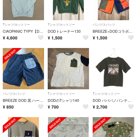
Tシャツ/カットソー
Tシャツ/カットソー
パンツ/スパッツ
CIAOPANIC TYPY【DOD】クルマノタビット うさぎ刺繍 トレーナー
DODトレーナー130
BREEZE×DODコラボハーフパンツ140
¥
4,600
¥
1,500
¥
1,500
パンツ/スパッツ
Tシャツ/カットソー
Tシャツ/カットソー
BREEZE DOD 黒 ハーフパンツ 140 ブリーズ コラボ
DODのTシャツ140
DOD バババノバンティー kids 130 新品
¥
850
¥
700
¥
2,700