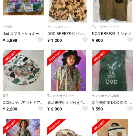
その他
パンツ/スパッツ
Tシャツ/カットソー
dod スプラッシュボール 水風船 未使用
DOD BREEZE 短パン 130
DOD BREEZE Ｔシャツ
¥
5,999
¥
1,200
¥
900
帽子
Tシャツ/カットソー
ランチボックス巾着
DODコラボアウトドアハット(コドモ)
新品未使用タグ付き🏷️キッズ90cmDODコラボめちゃもえ花火柄ポケットTシャツ
新品未使用 DOD 巾着 お弁当など
¥
2,200
¥
2,000
¥
550