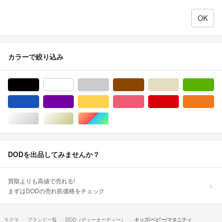
カラーで絞り込み
ブラック/黒色系
ホワイト/白色系
グレー/灰色系
ブラウン/茶色系
ベージュ系
グ
ブルー・ネイビー/青色系
パープル/紫色系
イエロー/黄色系
ピンク/桃色系
レッド/赤色系
オ
シルバー/銀色系
ゴールド/金色系
マルチカラー
DODを出品してみませんか？
買取よりも高値で売れる!
まずはDODの売れ筋価格をチェック
ラクマ
ブランド一覧
DOD（ディーオーディー）
キッズ/ベビー/マタニティ