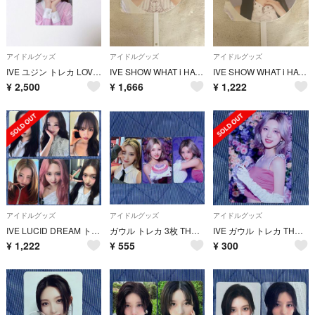
アイドルグッズ
アイドルグッズ
アイドルグッズ
IVE ユジン トレカ LOVE DIVE soundwave ラキドロ
IVE SHOW WHAT i HAVE うちわ ユジン
IVE SHOW WHAT i HAVE うちわ ガウル
¥
2,500
¥
1,666
¥
1,222
アイドルグッズ
アイドルグッズ
アイドルグッズ
IVE LUCID DREAM トレカ 6枚セット 会場限定盤 封入 コンプ
ガウル トレカ 3枚 THE PROM QUEEN 韓国 ソウル
IVE ガウル トレカ THE PROM QUEEN ラントレ in JAPAN
¥
1,222
¥
555
¥
300