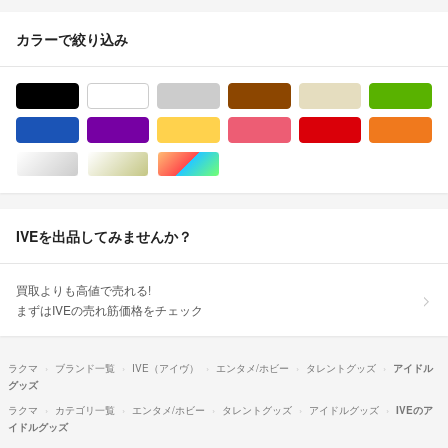
カラーで絞り込み
ブラック/黒色系
ホワイト/白色系
グレー/灰色系
ブラウン/茶色系
ベージュ系
グ
ブルー・ネイビー/青色系
パープル/紫色系
イエロー/黄色系
ピンク/桃色系
レッド/赤色系
オ
シルバー/銀色系
ゴールド/金色系
マルチカラー
IVEを出品してみませんか？
買取よりも高値で売れる!
まずはIVEの売れ筋価格をチェック
ラクマ
ブランド一覧
IVE（アイヴ）
エンタメ/ホビー
タレントグッズ
アイドル
グッズ
ラクマ
カテゴリ一覧
エンタメ/ホビー
タレントグッズ
アイドルグッズ
IVEのア
イドルグッズ