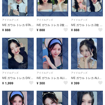
アイドルグッズ
アイドルグッズ
アイドルグッズ
IVE ガウル トレカ STARSHIP THEPROM QUEEN スタシ
IVE ガウル トレカ 2枚 A DREAMY DAY 写真集 withmuu
IVE ガウル トレカ 2枚 シーグリ 2024 soundwave スタシ
¥
888
¥
888
¥
888
アイドルグッズ
アイドルグッズ
アイドルグッズ
IVE ガウル トレカ DIVE JAPAN FC ファンクラブ 継続特典
IVE ガウル トレカ ALIVE 購入特典 タワレコ HMV ASMART
IVE ガウル トレカ ALIVE HMV 購入特典
¥
1,999
¥
300
¥
399