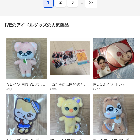
1
2
3
…
IVEのアイドルグッズの人気商品
IVE イソ MINIVE ポップアップ PLUSH ぬいぐるみ
【24時間以内発送可能】IVE ステッカーコレクション
IVE CD イソ トレカ
¥4,999
¥560
¥777
IVE リズ MINIVE ポップアップ アクリルキーリング
IVE レイ MINIVE ポップアップ PLUSH ぬいぐるみ
IVE ガウル MINIVE ポップアップ PLUSH ぬいぐるみ