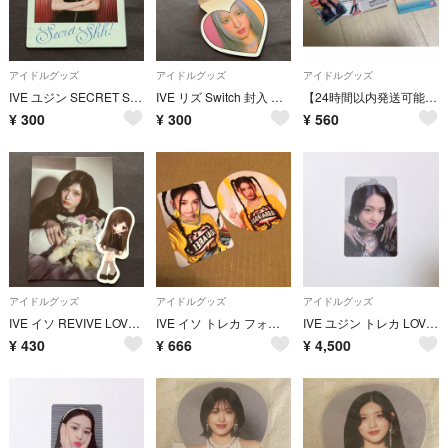
アイドルグッズ
アイドルグッズ
アイドルグッズ
IVE ユジン SECRET Shh！ver. 封入 ポラロイド
IVE リズ Switch 封入 ハートカード
【24時間以内発送可能】IVE ステッカーコレクション
¥
300
¥
300
¥
560
アイドルグッズ
アイドルグッズ
アイドルグッズ
IVE イソ REVIVE LOVEDIVE ver. ポストカード ステッカー
IVE イソ トレカ フォトカード
IVE ユジン トレカ LOVE DIVE soundwave ラキドロ
¥
430
¥
666
¥
4,500