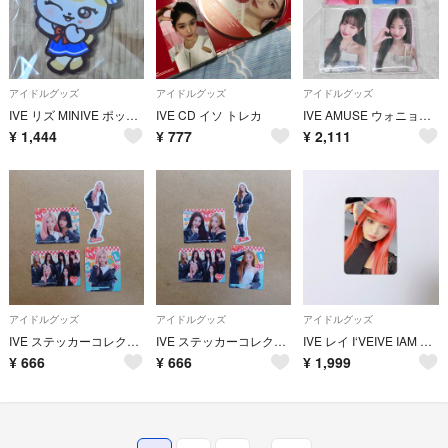
アイドルグッズ
アイドルグッズ
アイドルグッズ
IVE リズ MINIVE ポップアップ アクリルキーリング
IVE CD イソ トレカ
IVE AMUSE ウォニョン トレカ 特典 4種 コンプ 第3弾
¥
1,444
¥
777
¥
2,111
アイドルグッズ
アイドルグッズ
アイドルグッズ
IVE ステッカーコレクション ガウル
IVE ステッカーコレクション レイ
IVE レイ I‘VEIVE IAM トレカ mokket 特典
¥
666
¥
666
¥
1,999