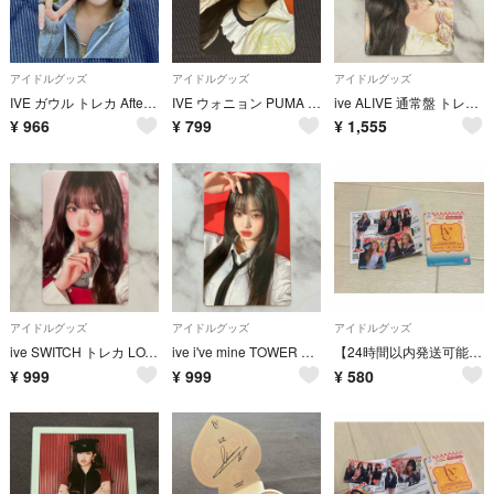
アイドルグッズ
アイドルグッズ
アイドルグッズ
IVE ガウル トレカ After LIKE Naver 特典
IVE ウォニョン PUMA プーマ 特典トレカ
ive ALIVE 通常盤 トレカ WONYOUNG ウォニョン
¥
966
¥
799
¥
1,555
アイドルグッズ
アイドルグッズ
アイドルグッズ
ive SWITCH トレカ LOVED IVE ver. WONYOUNG ウォニョン
ive i've mine TOWER RECORDSタワーレコード 特典 トレカ WONYOUNG ウォニョン
【24時間以内発送可能】IVE ステッカーコレクション
¥
999
¥
999
¥
580