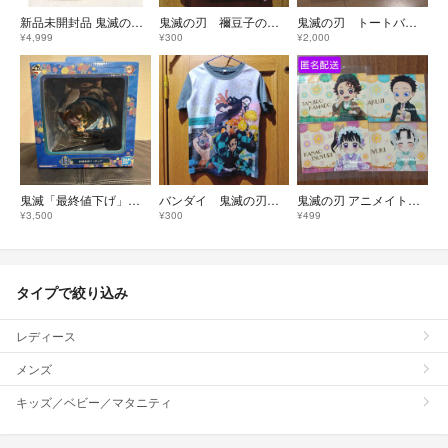
新品未開封品 鬼滅の刃 ufotable cafe ビッグカプセルトイ 冨岡義勇＆竈門炭治郎 ラバーコースター
鬼滅の刃 禰豆子のＴシャツ サイズ110 (383) 同梱無料
鬼滅の刃 トートバッグ 伊之助
¥4,999
¥300
¥2,000
鬼滅「最終値下げ」鬼滅の刃 一番くじ 冨岡義勇 Ｂ賞 フィギュア 折れぬ心と刃で進め
バンダイ 鬼滅の刃 Ｔシャツ サイズ130 (376) 同梱無料
鬼滅の刃 アニメイトフェア 特典ブロマイド 炭治郎、カナヲ、狛治、恋雪セット
¥3,500
¥300
¥499
タイプで絞り込み
レディース
メンズ
キッズ／ベビー／マタニティ