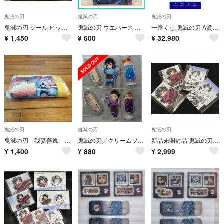
鬼滅の刃
鬼滅の刃
鬼滅の刃
鬼滅の刃 シール ビックリマンシール
鬼滅の刃 ウエハース 伊黒小芭内 シール カード 推し活
一番くじ 鬼滅の刃 A賞 胡蝶しのぶ MASTERLISE×2セット
¥
1,450
¥
600
¥
32,980
鬼滅の刃
鬼滅の刃
鬼滅の刃
鬼滅の刃 我妻善逸 フード付き タオル
鬼滅の刃／クリームソーダパーラー アクリルスタンド 伊之助＆玄弥
新品未開封品 鬼滅の刃 かふぇくじ 冨岡義勇 コレクションカード 4点セット
¥
1,400
¥
880
¥
2,999