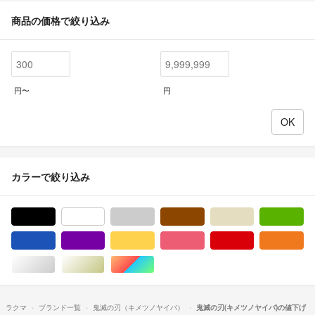
商品の価格で絞り込み
円〜
円
カラーで絞り込み
ブラック/黒色系
ホワイト/白色系
グレー/灰色系
ブラウン/茶色系
ベージュ系
グ
ブルー・ネイビー/青色系
パープル/紫色系
イエロー/黄色系
ピンク/桃色系
レッド/赤色系
オ
シルバー/銀色系
ゴールド/金色系
マルチカラー
ラクマ
ブランド一覧
鬼滅の刃（キメツノヤイバ）
鬼滅の刃(キメツノヤイバ)の値下げ