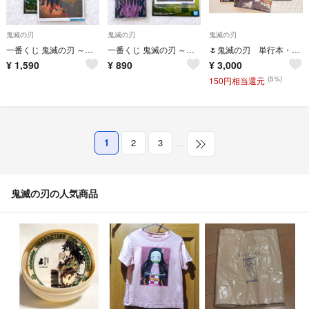
鬼滅の刃
鬼滅の刃
鬼滅の刃
一番くじ 鬼滅の刃 ～上弦の弐～ G賞 フォト風カードセット 冨岡義勇 2枚
一番くじ 鬼滅の刃 ～上弦の弐～ G賞 胡蝶しのぶ H賞 栗花落カナヲ
🌷鬼滅の刃 単行本・CDセット🌷
¥
1,590
¥
890
¥
3,000
(5%)
150円相当還元
1
2
3
…
鬼滅の刃の人気商品