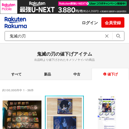
ログイン
会員登録
鬼滅の刃の値下げアイテム
出品時より値下げされたキメツノヤイバの商品
すべて
新品
中古
値下げ
約100,000件中 1 - 36件