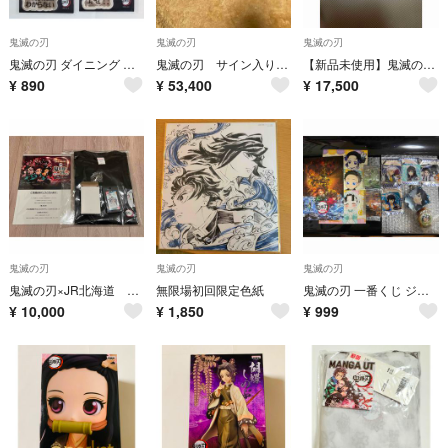
鬼滅の刃
鬼滅の刃
鬼滅の刃
鬼滅の刃 ダイニング 那田蜘蛛山編 お楽しみくじ アクリル ステッカー 累
鬼滅の刃 サイン入りカード
【新品未使用】鬼滅の刃 海外限定グッズ 3点セット
¥
890
¥
53,400
¥
17,500
鬼滅の刃
鬼滅の刃
鬼滅の刃
鬼滅の刃×JR北海道 コラボTシャツ&パスケース
無限場初回限定色紙
鬼滅の刃 一番くじ ジョイフルコラボ アニメイト特典 まとめ売り★
¥
10,000
¥
1,850
¥
999