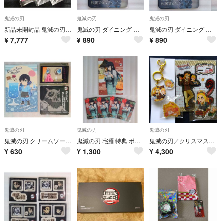
鬼滅の刃
鬼滅の刃
鬼滅の刃
新品未開封品 鬼滅の刃 かふぇくじ 冨岡義勇 7点セット
鬼滅の刃 ダイニング 那田蜘蛛山編 くじ アクリル ステッカー 缶バッジ 累②
鬼滅の刃 ダイニング 那田蜘蛛山編 くじ アクリル ステッカー 缶バッジ 累①
¥
7,777
¥
890
¥
890
鬼滅の刃
鬼滅の刃
鬼滅の刃
鬼滅の刃 クリームソーダ ポスカ 那田蜘蛛山編 コースター カード 伊之助
鬼滅の刃 宅麺 特典 ポストカード カード 無一郎
鬼滅の刃／クリスマス＆バレンタイン アクリルスタンド アクリルチャーム アニマルクッキーバッジ 煉獄杏寿郎
¥
630
¥
1,300
¥
4,300