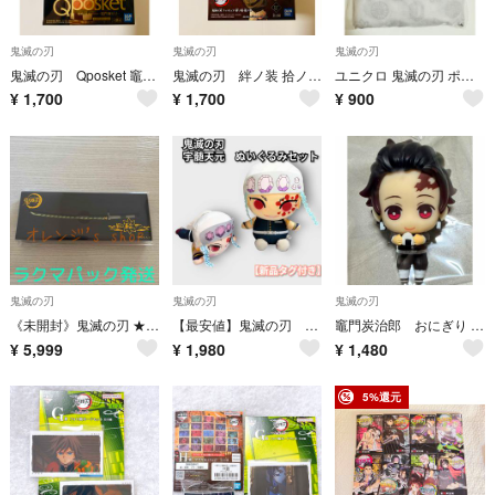
鬼滅の刃
鬼滅の刃
鬼滅の刃
鬼滅の刃 Qposket 竈門禰豆子 セピアカラー フィギュア
鬼滅の刃 絆ノ装 拾ノ型 胡蝶しのぶ セピアカラー フィギュア
ユニクロ 鬼滅の刃 ポケッタブルバッグ 日輪刀鍔総柄 ホワイト 2020年 エコバッグ 折りたたみ
¥
1,700
¥
1,700
¥
900
鬼滅の刃
鬼滅の刃
鬼滅の刃
《未開封》鬼滅の刃 ★ ペーパーナイフ 不死川実弥 日輪刀
【最安値】鬼滅の刃 宇髄天元 ぬいぐるみセット
竈門炭治郎 おにぎり 鬼滅の刃 ちょこっとひっかけフィギュアぷち ナムコ 限定
¥
5,999
¥
1,980
¥
1,480
5%還元