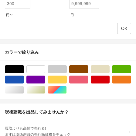
円〜
円
カラーで絞り込み
ブラック/黒色系
ホワイト/白色系
グレー/灰色系
ブラウン/茶色系
ベージュ系
グ
ブルー・ネイビー/青色系
パープル/紫色系
イエロー/黄色系
ピンク/桃色系
レッド/赤色系
オ
シルバー/銀色系
ゴールド/金色系
マルチカラー
呪術廻戦を出品してみませんか？
買取よりも高値で売れる!
まずは呪術廻戦の売れ筋価格をチェック