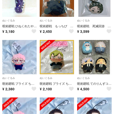
ぬいぐるみ
ぬいぐるみ
ぬいぐるみ
呪術廻戦 ひねくれたやつら 五条悟 マスコット
呪術廻戦 もっちび ぬいぐるみ 懐玉・玉折五条悟
呪術廻戦 死滅回游 乙骨憂太 マスコット ぬいぐるみ ぬい 推し活 クレーンゲーム景品 プライズ 2個 ぴんぐるみ 死滅回游
¥
3,180
¥
2,450
¥
3,599
ぬいぐるみ
ぬいぐるみ
ぬいぐるみ
呪術廻戦 プライズ ちょぴぬいぷち ぬいぐるみ マスコット ⑧ 虎杖悠仁
呪術廻戦 プライズ ちょぴぬいぷち ぬいぐるみ マスコット ⑤ 禪院直哉
呪術廻戦 てのりんずコレクション まめめいと 五条悟 夏油傑
¥
2,380
¥
2,100
¥
4,500