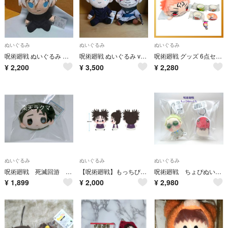
ぬいぐるみ
ぬいぐるみ
ぬいぐるみ
呪術廻戦 ぬいぐるみ 五条悟
呪術廻戦 ぬいぐるみ vol.4 五条悟・両面宿儺
呪術廻戦 グッズ 6点セット 虎杖悠仁 宿儺 ぬいぐるみ マステ 釘崎野薔薇
¥
2,200
¥
3,500
¥
2,280
ぬいぐるみ
ぬいぐるみ
ぬいぐるみ
呪術廻戦 死滅回游 乙骨憂太 ぴんぐるみ マスコット ぬいぐるみ ぬい 推し活 クレーンゲーム景品 プライズ
【呪術廻戦】もっちびぬいぐるみ 脹相
呪術廻戦 ちょぴぬいぷち 七海建人 陀艮 だごん 2種セット
¥
1,899
¥
2,000
¥
2,980