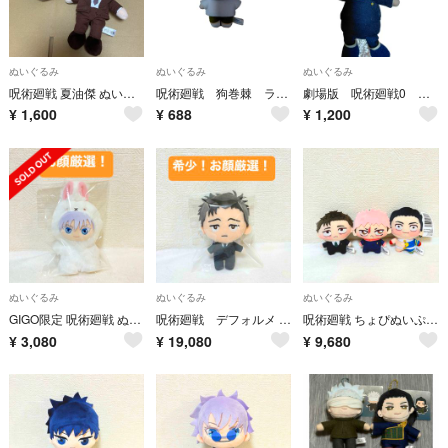
ぬいぐるみ
ぬいぐるみ
ぬいぐるみ
呪術廻戦 夏油傑 ぬいぐるみ マスコット 2点セット おまんじゅう 懐玉玉折
呪術廻戦 狗巻棘 ラウンドワンぬいぐるみ
劇場版 呪術廻戦0 狗巻棘ぬいぐるみ
¥
1,600
¥
688
¥
1,200
ぬいぐるみ
ぬいぐるみ
ぬいぐるみ
GIGO限定 呪術廻戦 ぬいぐるみ マスコット 五条悟
呪術廻戦 デフォルメ ぬいぐるみ 死滅回游2 日車寛見 マスコット
呪術廻戦 ちょぴぬいぷち 全3種セット マスコット
¥
3,080
¥
19,080
¥
9,680