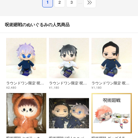
1
2
3
…
呪術廻戦のぬいぐるみの人気商品
ラウンドワン限定 呪術廻戦 おすわりM ぬいぐるみ 五条悟
ラウンドワン限定 呪術廻戦 おすわりM ぬいぐるみ 乙骨憂太
ラウンドワン限定 呪術廻戦 5周年 おすわり M ぬいぐるみ 夏油傑
¥2,480
¥1,180
¥1,180
呪術廻戦 セガラッキーくじ はぐはぐみー B賞 おすわりぬいぐるみ 虎杖悠仁
呪術廻戦 USJ ユニバ マスコットキーチェーン ぬいぐるみ 五条悟＆夏油傑
呪術廻戦 グッズ 6点セット 虎杖悠仁 宿儺 ぬいぐるみ マステ 釘崎野薔薇