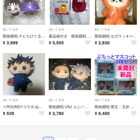
ぬいぐるみ
ぬいぐるみ
ぬいぐるみ
呪術廻戦 チビちびぐるみ 脹相 ちゅんコレ ぬいぐるみ マスコット 2点セット
​新品箱付き 呪術廻戦 くるみたぴぬい Vol.3 脹相 ぬいぐるみ マスコット
呪術廻戦 セガラッキーくじ はぐはぐみー B賞 おすわりぬいぐるみ 虎杖悠仁
¥
3,999
¥
5,555
¥
2,830
ぬいぐるみ
ぬいぐるみ
ぬいぐるみ
☆ROUND1コラボ ぬいぐるみ 伏黒恵
呪術廻戦 USJ ユニバ マスコットキーチェーン ぬいぐるみ 五条悟＆夏油傑
呪術廻戦 懐玉・玉折 ぷちっとマスコットセット 3種セット 未開封 新品
¥
539
¥
2,780
¥
6,400