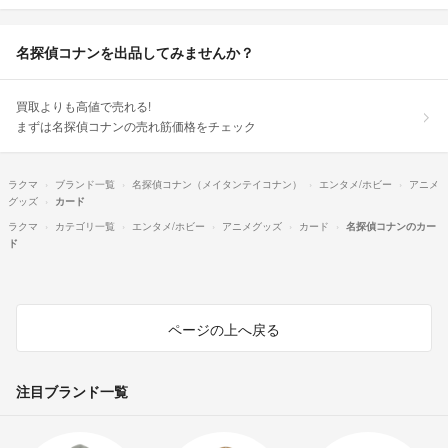
名探偵コナンを出品してみませんか？
買取よりも高値で売れる!
まずは名探偵コナンの売れ筋価格をチェック
ラクマ
ブランド一覧
名探偵コナン（メイタンテイコナン）
エンタメ/ホビー
アニメ
グッズ
カード
ラクマ
カテゴリ一覧
エンタメ/ホビー
アニメグッズ
カード
名探偵コナンのカー
ド
ページの上へ戻る
注目ブランド一覧