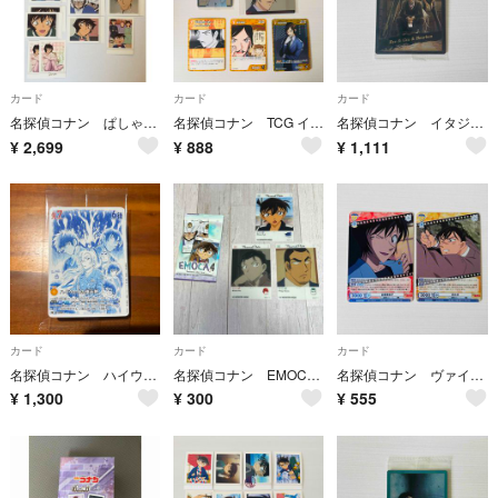
カード
カード
カード
名探偵コナン ぱしゃこれvol.8 萩原千速 萩原研二 横溝重悟 灰原哀 世良真純 赤井秀一 鈴木園子 毛利蘭 江戸川コナン
名探偵コナン TCG イタジャガ 諸伏高明 まとめ売り
名探偵コナン イタジャガ ジン バーボン ライ 安室透 赤井秀一
¥
2,699
¥
888
¥
1,111
カード
カード
カード
名探偵コナン ハイウェイの堕天使 コナンカード
名探偵コナン EMOCA 4 メモリアルフォト (工藤新一・赤井秀一・横溝重悟 )3枚セット
名探偵コナン ヴァイスシュバルツ 佐藤美和子 高木渉 キラカードまとめ売り
¥
1,300
¥
300
¥
555