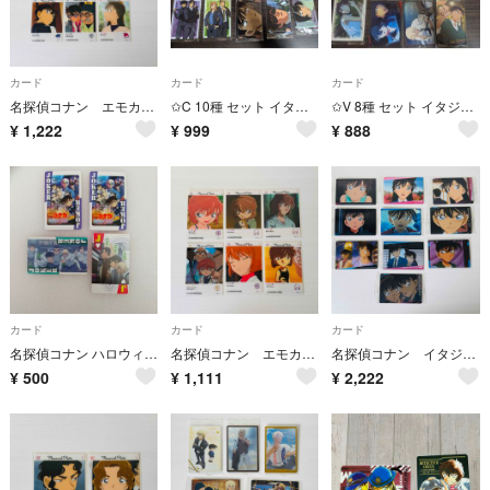
カード
カード
カード
名探偵コナン エモカ 工藤新一 毛利蘭 まとめ売り
✩C 10種 セット イタジャガ 名探偵コナン Vol.6
✩V 8種 セット イタジャガ 名探偵コナン Vol.6 萩原千速
¥
1,222
¥
999
¥
888
カード
カード
カード
名探偵コナン ハロウィンの花嫁 トランプ 4枚
名探偵コナン エモカ 灰原哀 まとめ売り
名探偵コナン イタジャガ 工藤新一 毛利蘭 まとめ売り
¥
500
¥
1,111
¥
2,222