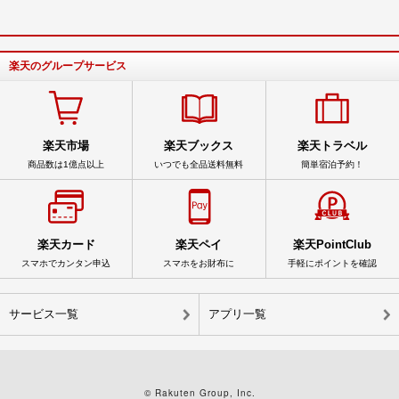
楽天のグループサービス
楽天市場
楽天ブックス
楽天トラベル
商品数は1億点以上
いつでも全品送料無料
簡単宿泊予約！
楽天カード
楽天ペイ
楽天PointClub
スマホでカンタン申込
スマホをお財布に
手軽にポイントを確認
サービス一覧
アプリ一覧
© Rakuten Group, Inc.