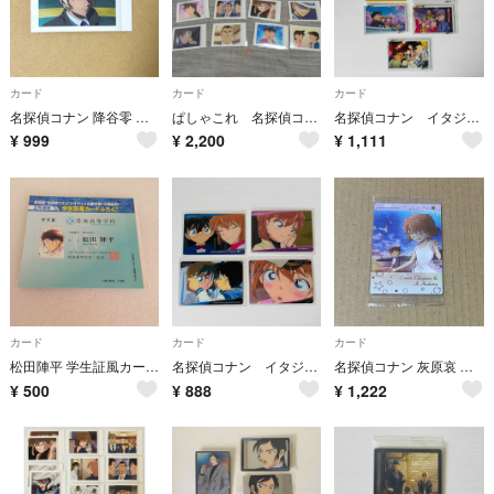
カード
カード
カード
名探偵コナン 降谷零 ぱしゃこれ ハロウィンの花嫁 カード 安室透
ぱしゃこれ 名探偵コナンセット 18枚
名探偵コナン イタジャガ 少年探偵団 まとめ売り 灰原哀
¥
999
¥
2,200
¥
1,111
カード
カード
カード
松田陣平 学生証風カード 1枚 週刊少年サンデー 付録
名探偵コナン イタジャガ 灰原哀 まとめ売り
名探偵コナン 灰原哀 江戸川コナン イタジャガ カード
¥
500
¥
888
¥
1,222