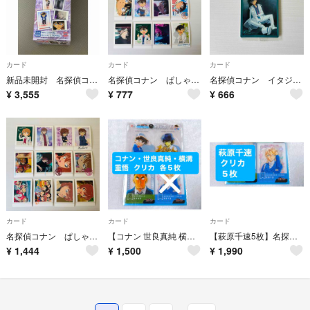
カード
カード
カード
新品未開封 名探偵コナン ぱしゃこれ BOX vol.4
名探偵コナン ぱしゃこれ 江戸川コナン まとめ売り
名探偵コナン イタジャガ 怪盗キッド
¥
3,555
¥
777
¥
666
カード
カード
カード
名探偵コナン ぱしゃこれ 灰原哀 まとめ売り③
【コナン 世良真純 横溝重悟 各5枚】名探偵コナンcheese付録 クリアカード
【萩原千速5枚】名探偵コナン cheese！付録 原作イラストクリアカード
¥
1,444
¥
1,500
¥
1,990