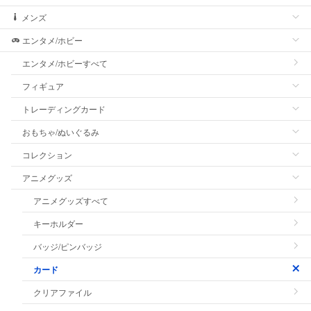
メンズ
エンタメ/ホビー
エンタメ/ホビーすべて
フィギュア
トレーディングカード
おもちゃ/ぬいぐるみ
コレクション
アニメグッズ
アニメグッズすべて
キーホルダー
バッジ/ピンバッジ
カード
クリアファイル