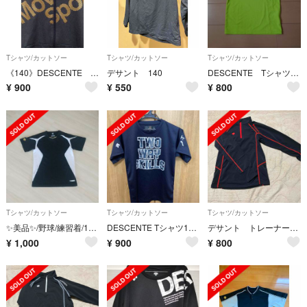
Tシャツ/カットソー
Tシャツ/カットソー
Tシャツ/カットソー
《140》DESCENTE ジャージ上 フルジップ
デサント 140
DESCENTE Tシャツ130size
¥
900
¥
550
¥
800
Tシャツ/カットソー
Tシャツ/カットソー
Tシャツ/カットソー
✨美品✨/野球/練習着/160cm/DESCENTE
DESCENTE Tシャツ150センチ
デサント トレーナー 140サイズ 良品
¥
1,000
¥
900
¥
800