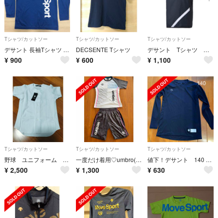
Tシャツ/カットソー
Tシャツ/カットソー
Tシャツ/カットソー
デサント 長袖Tシャツ 160
DECSENTE Tシャツ
デサント Tシャツ 野球 ウインドジャック キッズ 160㎝
¥
900
¥
600
¥
1,100
Tシャツ/カットソー
Tシャツ/カットソー
Tシャツ/カットソー
野球 ユニフォーム 練習着 デサント DESCENTE
一度だけ着用♡umbro(アンブロ)トレーニングシャツ&パンツ 150
値下！デサント 140 ネイビー 美品
¥
2,500
¥
1,300
¥
630