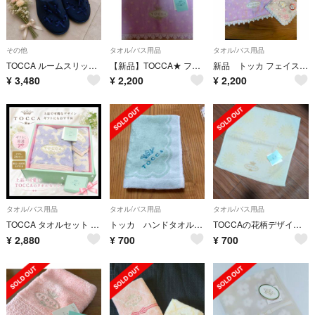
その他
タオル/バス用品
タオル/バス用品
TOCCA ルームスリッパ ネイビー リボン
【新品】TOCCA★ フェイスタオル ピンク/クリーム2枚セット【最終お値下げ】
新品 トッカ フェイスタオル ハンカチセット
¥
3,480
¥
2,200
¥
2,200
タオル/バス用品
タオル/バス用品
タオル/バス用品
TOCCA タオルセット 2枚組 ギフトBOX付 新品未使用 無撚糸 上品
トッカ ハンドタオル ゲストタオル
TOCCAの花柄デザインTOCCAの花柄デザインウォッシュタオル
¥
2,880
¥
700
¥
700