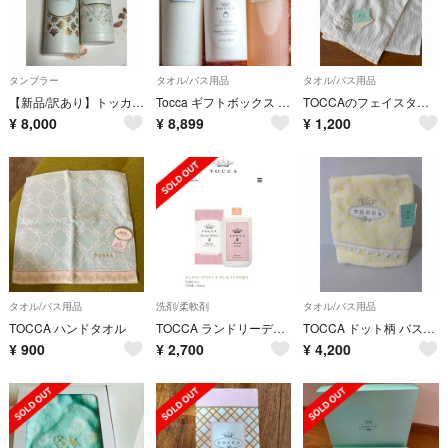
タンブラー
タオル/バス用品
タオル/バス用品
【新品/訳あり】トッカ ステンレスボトル 2本セット
Tocca ギフトボックス （売価：10900円から値引き）
TOCCAのフェイスタオル(未使用品)ホワイト
¥
8,000
¥
8,899
¥
1,200
タオル/バス用品
洗剤/柔軟剤
タオル/バス用品
TOCCA ハンドタオル
TOCCA ランドリーデリケート クレオパトラの香り
TOCCA ドット柄 バスタオル ペルル レース イエロー・クリーム
¥
900
¥
2,700
¥
4,200