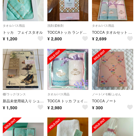
タオル/バス用品
洗剤/柔軟剤
タオル/バス用品
トッカ フェイスタオル
TOCCAトッカ ランドリーデリケート クレオパトラの香り 235ml 洗濯洗剤
TOCCA タオルセット フェイスタオル 2枚 ゲストタオル バスタオル
¥
1,200
¥
2,800
¥
2,699
棚/ラック/タンス
タオル/バス用品
ノート/メモ帳/ふせん
新品未使用箱入り シューズラック 山崎産業
TOCCA トッカ フェイスタオル ２枚セット ブルー＆ホワイト 【匿名配送】
TOCCA ノート
¥
1,500
¥
2,980
¥
300