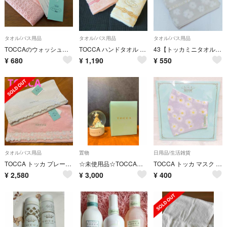
タオル/バス用品
タオル/バス用品
タオル/バス用品
TOCCAのウォッシュタオル(未使用品)サーモンピンク
TOCCA ハンドタオル 2枚
43【トッカミニタオル 】新品未使用 トッカミニタオル
¥
680
¥
1,190
¥
550
タオル/バス用品
置物
日用品/生活雑貨
TOCCA トッカ プレーチェ 無撚糸 花柄レースフェイスタオル 2枚セット ②
☆未使用品☆TOCCAスノードーム
TOCCA トッカ マスク 洗って繰り返し使える立体マスク マーガレット
¥
2,580
¥
3,000
¥
400