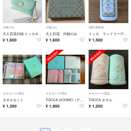
小物入れ
小物入れ
洗剤/柔軟剤
大人百花付録 トッカキーケース
大人百花 付録のみ
トッカ ランドリーデリケート クレオパトラの香り
¥
1,600
¥
1,600
¥
1,500
タオル/バス用品
タオル/バス用品
タオル/バス用品
タオルセット
TOCCA UCHINO（ディズニーコラボ） タオルギフト
TOCCA タオル
¥
1,300
¥
1,900
¥
1,200