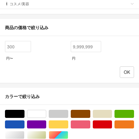
コスメ/美容
商品の価格で絞り込み
円〜
円
カラーで絞り込み
ブラック/黒色系
ホワイト/白色系
グレー/灰色系
ブラウン/茶色系
ベージュ系
グ
ブルー・ネイビー/青色系
パープル/紫色系
イエロー/黄色系
ピンク/桃色系
レッド/赤色系
オ
シルバー/銀色系
ゴールド/金色系
マルチカラー