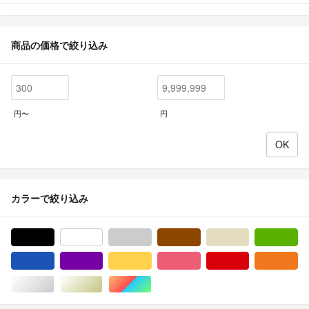
商品の価格で絞り込み
円〜
円
カラーで絞り込み
ブラック/黒色系
ホワイト/白色系
グレー/灰色系
ブラウン/茶色系
ベージュ系
グ
ブルー・ネイビー/青色系
パープル/紫色系
イエロー/黄色系
ピンク/桃色系
レッド/赤色系
オ
シルバー/銀色系
ゴールド/金色系
マルチカラー