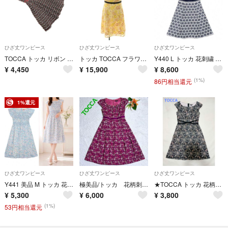
ひざ丈ワンピース
ひざ丈ワンピース
ひざ丈ワンピース
TOCCA トッカ リボン 刺繍 ワンピース size4/黒 ■◆ レディース
トッカ TOCCA フラワー刺繍ワンピース リボン ひざ丈 フレンチスリーブ 0
Y440 L トッカ 花刺繍 フリル フレア Aライン ワンピース レディース
¥
4,450
¥
15,900
¥
8,600
(1%)
86円相当還元
1%還元
ひざ丈ワンピース
ひざ丈ワンピース
ひざ丈ワンピース
Y441 美品 M トッカ 花柄 ギャザー 総柄 フレア ワンピース レディース
極美品/トッカ 花柄刺繍ワンピース フレア Aライン パーティー 赤紫 0
★TOCCA トッカ 花柄総刺繍 クロスリボン ひざ丈ワンピース 黒地にベージュ白ピンクなど 0
¥
5,300
¥
6,000
¥
3,800
(1%)
53円相当還元