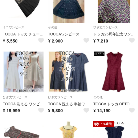
ミニワンピース
その他
ひざ丈ワンピース
TOCCA トッカ チュール 切替 ワンピース sizeM/黒 ■◆ レディース
TOCCAワンピース
トッカ25周年記念ワンピース🩷タイムセール❣️
¥
5,550
¥
2,900
¥
7,210
ひざ丈ワンピース
ひざ丈ワンピース
その他
TOCCA 洗える ワンピース 2 ベージュ 2026 現行品 トッカ 9号 M
TOCCA 洗える 半袖ワンピース 0 デニム ネイビー トッカ 紺色 2024
TOCCA トッカ OPTONW0102 レッド 【洗える!】VERONICA ドレス 0
¥
19,999
¥
9,800
¥
14,190
1%還元