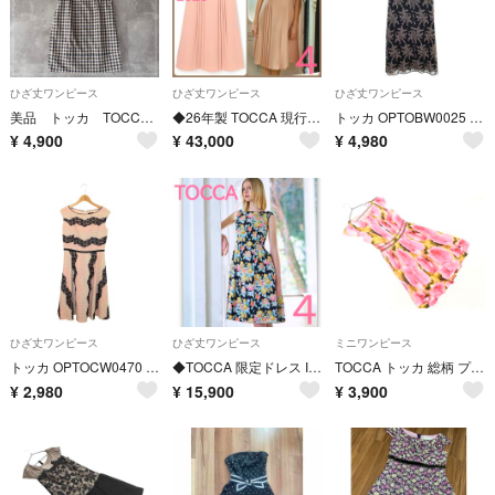
ひざ丈ワンピース
ひざ丈ワンピース
ひざ丈ワンピース
美品 トッカ TOCCA スカラップ襟 チェック ひざ丈 ワンピース 2 M
◆26年製 TOCCA 現行品 SONGBIRD LACE ドレス ワンピース ノースリーブ ピンク 4
トッカ OPTOBW0025 ワンピース 0 ブラック フラワーモチーフ 刺繍 ITIWMB1SIACT
¥
4,900
¥
43,000
¥
4,980
ひざ丈ワンピース
ひざ丈ワンピース
ミニワンピース
トッカ OPTOCW0470 ワンピース 0 ピンク 刺繍 IT6XV8I8MC87
◆TOCCA 限定ドレス I CHERISH LIBERTY 花柄 ワンピース 4 リバティ社コラボ
TOCCA トッカ 総柄 プリーツ ワンピース size0/ピンク ■◆ レディース
¥
2,980
¥
15,900
¥
3,900