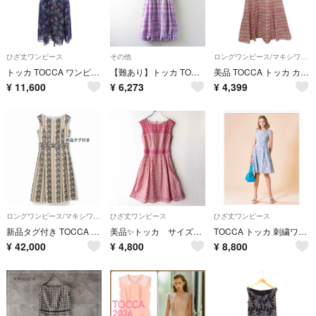
ひざ丈ワンピース
その他
ロングワンピース/マキシワンピース
トッカ TOCCA ワンピース
【難あり】トッカ TOCCA ゴールドレーベル CROCUS フラワーエンブロイダリーワンピース 4 ラベンダーピンク┃■■花柄【2400015108827】
美品 TOCCA トッカ カシュクール フラワー エンブロイダリー ショートスリーブ ドレス ワンピース 4 ピンク レディース 古着 中古 USED
¥
11,600
¥
6,273
¥
4,399
ロングワンピース/マキシワンピース
ひざ丈ワンピース
ひざ丈ワンピース
新品タグ付き TOCCA 【洗える！】RIBBON PARLOUR ドレス
美品✨トッカ サイズ00 XS 総刺繍 膝丈ワンピース ピンク 春夏
TOCCA トッカ 刺繍ワンピース
¥
42,000
¥
4,800
¥
8,800