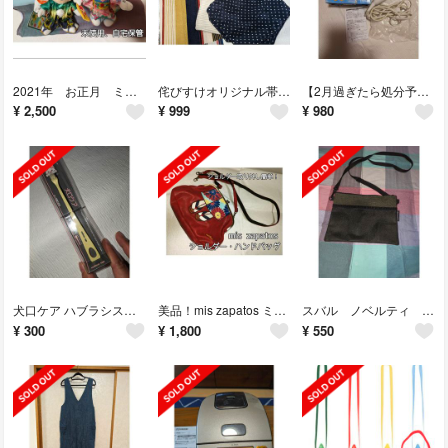
2021年 お正月 ミッキー＆ミニー ぬいば（ぬいぐるみバッジ）
侘びすけオリジナル帯揚げ【主に夏用】6枚セット
【2月過ぎたら処分予定】240ボルト対応、トラベル ヘアドライヤー ホワイト
¥
2,500
¥
999
¥
980
犬口ケア ハブラシスモールヘッド ソフト(1本入)
美品！mis zapatos ミスサパト 着物・草履柄 がま口 2way バッグ
スバル ノベルティ サコッシュ
¥
300
¥
1,800
¥
550