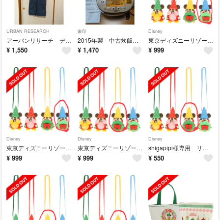
URBAN RESEARCH
象印
Disney
アーバンリサーチ デニムカラー2WAYジャンパースカート
2015年製 中古炊飯器 象印 黒厚釜 NL-BS05 3合炊き 動作品 送料込
東京ディズニーリゾート リルリンリン カプセルトイ オーナメント 2023 青
¥
1,550
¥
1,470
¥
999
Disney
Disney
Disney
東京ディズニーリゾート リルリンリン カプセルトイ オーナメント 2023 青
東京ディズニーリゾート リルリンリン カプセルトイ オーナメント 2023 黄
shigapipi様専用 リルリンリン カプセルトイ オーナメント 2023 黄
¥
999
¥
999
¥
550