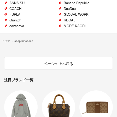
ANNA SUI
Banana Republic
COACH
DouDou
FURLA
GLOBAL WORK
Graniph
REGAL
cavacava
MODE KAORI
ラクマ
shop hinacoco
ページの上へ戻る
注目ブランド一覧