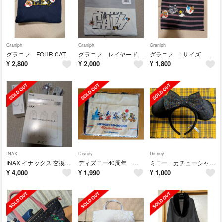
Graniph
Graniph
Graniph
グラニフ FOUR CATS パーカーS 秋冬物
グラニフ レイヤードT（Tシャツ）Lサイズ FOUR CATS
グラニフ Lサイズ ビッグT FOUR CATS ボーダー
¥
2,800
¥
2,000
¥
1,800
INAX
Disney
Disney
INAX イナックス 交換用浄水カートリッジ 標準JF20-T×2、JF20
ディズニー40周年 スーベニアランチケース グランドフィナーレ
ミニー カチューシャ ディズニー
¥
4,000
¥
1,990
¥
1,000