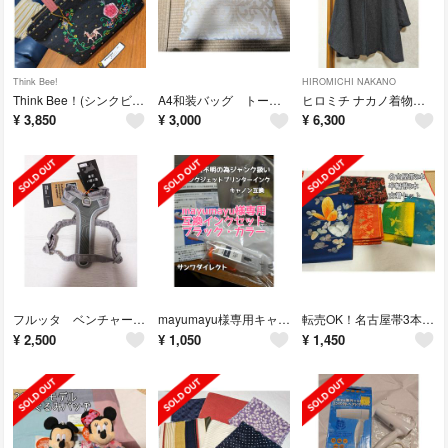
Think Bee!
HIROMICHI NAKANO
Think Bee！(シンクビー) シンデレラドリーム ハンドバッグ
A4和装バッグ トートバッグ A4トート ジャガード織 ホワイト系
ヒロミチ ナカノ着物用 ポンチョ風ケープ ファー付き コート ダークグレー
¥
3,850
¥
3,000
¥
6,300
フルッタ ベンチャーハーネス (35-40cm, グレイ/ノープルタイプ)
mayumayu様専用キャノン互換・詰め替えインクセット、ブラックとカラー
転売OK！名古屋帯3本、半幅帯3本セット、傷モノ、美品、ごちゃまぜパック！
¥
2,500
¥
1,050
¥
1,450