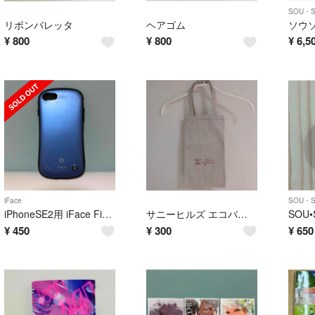
SOU・
リボンバレッタ
ヘアゴム
¥
800
¥
800
¥
6,5
iFace
SOU・
iPhoneSE2用 iFace First Class
サニーヒルズ エコバッグ
SOU
¥
450
¥
300
¥
650