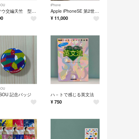
SOU
iPhone
ソウソウ交編天竺 型ぬき長袖Tシャツ
Apple iPhoneSE 第2世代 128GB レッド SIMフリー
00
¥
11,000
SOU
•SOU 記念バッジ
ハ－トで感じる英文法
¥
750