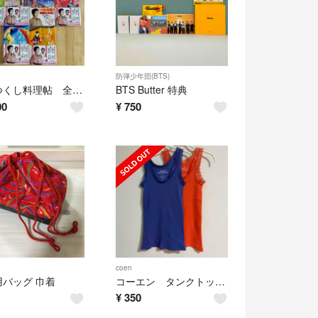
防弾少年団(BTS)
みをつくし料理帖 全10巻セット
BTS Butter 特典
00
¥
750
coen
用バッグ 巾着
コーエン タンクトップ 2枚
¥
350