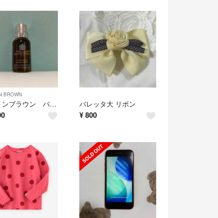
N BROWN
モルトンブラウン バス＆シャワージェル ブラックペッパー
バレッタ大 リボン
00
¥
800