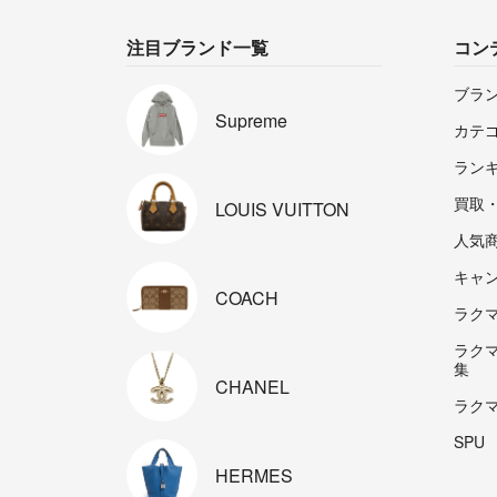
注目ブランド一覧
コン
ブラ
Supreme
カテ
ラン
買取
LOUIS
VUITTON
人気
キャ
COACH
ラクマp
ラク
集
CHANEL
ラク
SPU
HERMES