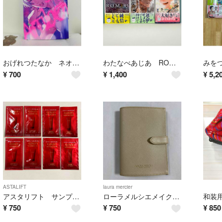
おげれつたなか ネオンサイン・アンバ－
わたなべあじあ ROMEO 1〜3巻セット
¥
700
¥
1,400
¥
5,2
ASTALIFT
laura mercier
アスタリフト サンプルセット
ローラメルシエメイクブラシ用ポーチ
和装
¥
750
¥
750
¥
850