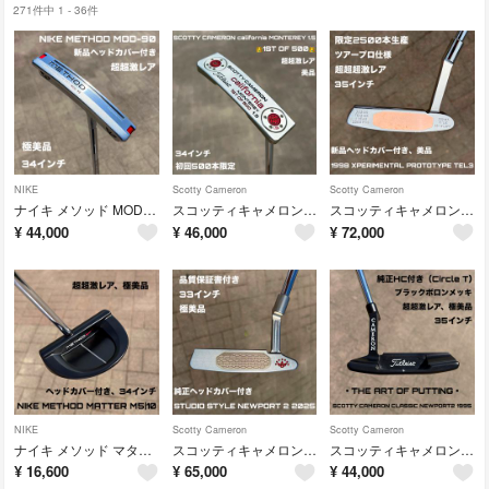
271件中 1 - 36件
NIKE
Scotty Cameron
Scotty Cameron
ナイキ メソッド MOD90 センターシャフト パター 極美品 超超激レア NIKE METHOD MOD-90
スコッティキャメロン カリフォルニア モントレー 1.5 1ST OF 500 美品 超超激レア 500本限定生産 34インチ
スコッティキャメロン TEL3 プロトタイプ 1998 2500本限定生産 ツアープロ仕様 35インチ 超超超激レア 美品
¥
44,000
¥
46,000
¥
72,000
NIKE
Scotty Cameron
Scotty Cameron
ナイキ メソッド マター M5 10 極美品 超超激レア 34インチ NIKE METHOD MATTER M5|10
スコッティキャメロン スタジオスタイル ニューポート 2 2025 極美品 STUDIO STYLE NEWPORT 2 2025
スコッティキャメロン クラシック ニューポート 2 1995 THE ART OF PUTTING ブラックボロンメッキ 極美品
¥
16,600
¥
65,000
¥
44,000