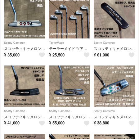
Scotty Cameron
TaylorMade
Scotty Cameron
スコッティキャメロン スペシャルセレクト ニューポート 2.5 2020 美品 34インチ
テーラーメイド ツアープリファード MB 6本セット 5番〜PW Dynamic Gold S200
スコッティキャメロン クラシック コロナド 1995 ガンブルーフィニッシュ 極美品 超超激レア
¥
35,000
¥
25,500
¥
61,000
Scotty Cameron
Scotty Cameron
Scotty Cameron
スコッティキャメロン サーカ62 MODEL No.3 ガンブルーフィニッシュ 極美品 超激レア 35インチ
スコッティキャメロン プロジェクト CLN U.S. プロトタイプ No.2 美品 超激レア 1997 LIMITED U.S.A
スコッティキャメロン セレクト ニューポート 1.5 2012 バンパーハンドスタンプ ミラーフィニッシュ 極美品 超激レア
¥
41,000
¥
55,000
¥
38,800