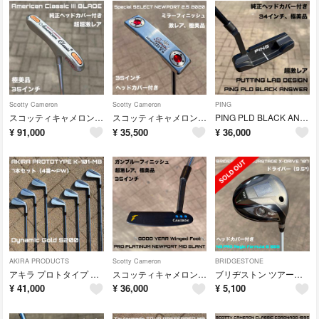
Scotty Cameron
Scotty Cameron
PING
スコッティキャメロン アメリカンクラシックⅢ ブレード 極美品 超超激レア 35インチ
スコッティキャメロン スペシャルセレクト ニューポート 2.5 2020 ミラーフィニッシュ 極美品 35インチ
PING PLD BLACK ANSER 極美品 超激レア 34インチ ピン PLD ブラック アンサー
¥
91,000
¥
35,500
¥
36,000
AKIRA PRODUCTS
Scotty Cameron
BRIDGESTONE
アキラ プロトタイプ K-101-MB アイアン 7本セット 4番〜PW Dynamic Gold S200
スコッティキャメロン プロプラチナム ミッドスラント GOOD YEAR Winged Foot ガンブルーフィニッシュ 美品
ブリヂストン ツアーステージ Xドライブ 707 ドライバー 9.5° NSプロ
¥
41,000
¥
36,000
¥
5,100