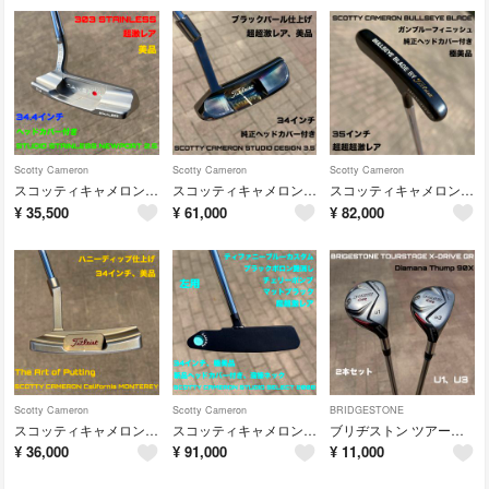
Scotty Cameron
Scotty Cameron
Scotty Cameron
スコッティキャメロン スタジオステンレス ニューポート 2.5 美品 超激レア 34.4インチ
スコッティキャメロン スタジオデザイン 3.5 ブラックパールフィニッシュ 美品 超超激レア 34インチ
スコッティキャメロン ブルズアイ ブレード ガンブルーフィニッシュ 極美品 超超超激レア 35インチ
¥
35,500
¥
61,000
¥
82,000
Scotty Cameron
Scotty Cameron
BRIDGESTONE
スコッティキャメロン カリフォルニア モントレー The Art of Putting ハニーディップ仕上げ 美品 34インチ
スコッティキャメロン スタジオセレクト 2008 チェリーボンブ ブラックボロン 溶接ネック ティファニーブルー 左用 極美品
ブリヂストン ツアーステージ Xドライブ GR U1 U3 2本セット Diamana Thump 90X ユーティリティ
¥
36,000
¥
91,000
¥
11,000