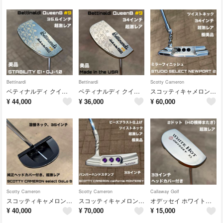
Bettinardi
Bettinardi
Scotty Cameron
ベティナルディ クイーンB #9 超激レア 35.6インチ STABILITY Bettinaldi QueenB #9
ベティナルディ クイーンB #9 超激レア 34インチ Bettinaldi QueenB #9 純正ヘッドカバー付き
スコッティキャメロン スタジオセレクト ニューポート 2 ミラーフィニッシュ ツイストネック 極美品 超激レア 34インチ
¥
44,000
¥
36,000
¥
60,000
Scotty Cameron
Scotty Cameron
Callaway Golf
スコッティキャメロン セレクト ゴーロー S センターシャフト 溶接ネック 超激レア 35インチ select GoLo S
スコッティキャメロン カリフォルニア モントレー ビーズブラスト ツイストネック バンパーハンドスタンプ 極美品 超激レア
オデッセイ ホワイトホット #5 2ドット（Hの横棒またぎ）超激レア 33インチ
¥
40,000
¥
70,000
¥
15,000