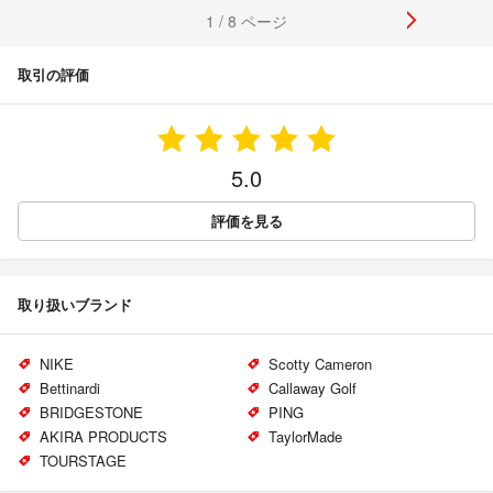
1 / 8 ページ
取引の評価
5.0
評価を見る
取り扱いブランド
NIKE
Scotty Cameron
Bettinardi
Callaway Golf
BRIDGESTONE
PING
AKIRA PRODUCTS
TaylorMade
TOURSTAGE