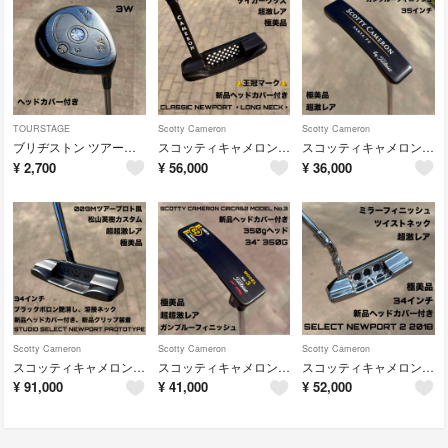
TOURSTAGE
Scotty Cameron
Scotty Cameron
ブリヂストン ツアーステージ ViQ 3番ウッド 3W スプーン ヘッドカバー付き
スコッティキャメロン クラシック ニューポート ロングネック Tel3 王冠マーク 極美品 超激レア
スコッティキャメロン クラシック サンタフェ ガンブルーフィニッシュ 極美品 超激レア 35インチ
¥
2,700
¥
56,000
¥
36,000
Scotty Cameron
Scotty Cameron
Scotty Cameron
スコッティキャメロン スタジオセレクト プロトタイプ ブラックボロン艶消し 溶接ネック 松山英樹カスタム 極美品 超超激レア
スコッティキャメロン サーカ62 MODEL No.3 350gヘッド ガンブルーフィニッシュ 超超激レア 極美品
スコッティキャメロン セレクト ニューポート 2 2018 ミラーフィニッシュ ツイストネック 極美品 超激レア 34インチ
¥
91,000
¥
41,000
¥
52,000