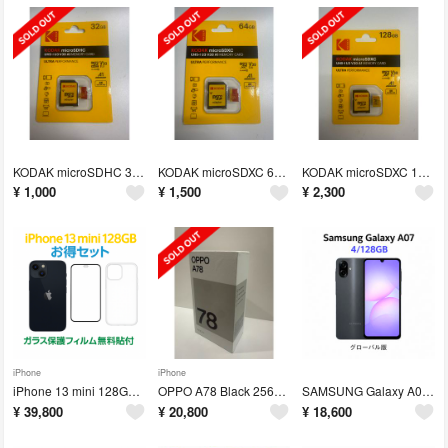
KODAK microSDHC 32GB UHS-I U3 V30 A1
KODAK microSDXC 64GB UHS-I U3 V30 A1
KODAK microSDXC 128GB UHS-I U3 V30 A1
¥
1,000
¥
1,500
¥
2,300
iPhone
iPhone
iPhone 13 mini 128GB MLJC3J/A - 1054
OPPO A78 Black 256GB 新品未使用 グローバル版 SIMフリー
SAMSUNG Galaxy A07 Black 128GB 新品未開封
¥
39,800
¥
20,800
¥
18,600