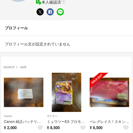
本人確認済
プロフィール
プロフィール文が設定されていません
523件中 1 - 36件
Canon
ポケモン
Canon 純正バッテリーパック LP-E8！中古品！
ミュウツーEX プロモカードパック 25th ANNIVERSARY edit
ペレグレイス！スキンエリクサー！新品！
¥
2,000
¥
8,500
¥
6,500