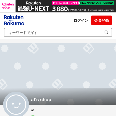
ログイン
会員登録
at's shop
at