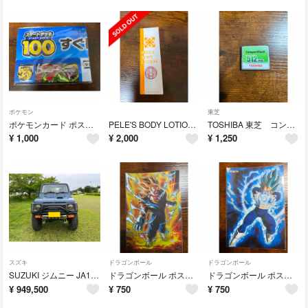
ポケモン
東芝
ポケモンカード ポスター ピカチュウのおまけ付き！新品未開封！
PELE'S BODY LOTION ベレズローション 100ml！新品未開封！
TOSHIBA 東芝 コンパクトフラッシュ 512MB！
¥
1,000
¥
2,000
¥
1,250
スズキ
ドラゴンボール
ドラゴンボール
SUZUKI ジムニー JA11 最終型 MT ターボ リフトアップカスタム
ドラゴンボール ポストアート ベジット 超サイヤ人！新品！
ドラゴンボール ポストアート ベジータ 超サイヤ人ゴッド超サイヤ人！新品
¥
949,500
¥
750
¥
750