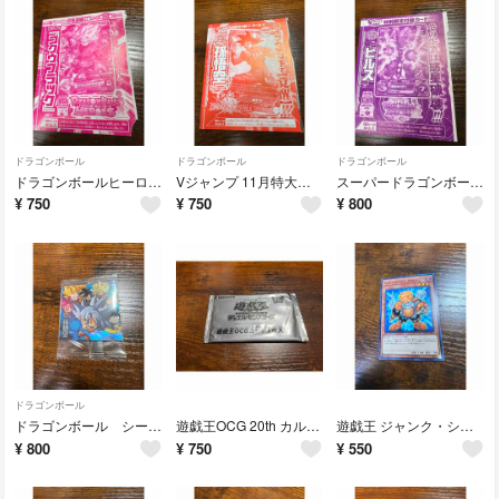
ドラゴンボール
ドラゴンボール
ドラゴンボール
ドラゴンボールヒーローズ ゴクウブラック GDPJ-32！未開封
Vジャンプ 11月特大号 付録 孫悟空 リーダーカード！未開封！
スーパードラゴンボールヒーローズ ビルス PJS-22 付録カード！未開封！
¥
750
¥
750
¥
800
ドラゴンボール
ドラゴンボール シール 孫悟空 V-01 VR！新品未開封！
遊戯王OCG 20th カルビーコラボカード！
遊戯王 ジャンク・シンクロン YCPC-JP011！美品
¥
800
¥
750
¥
550