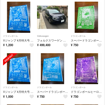
ドラゴンボール
Volkswagen
ドラゴンボール
Vジャンプ 4月特大号 特別限定付録 孫悟空シール！未開封
フォルクスワーゲン ゴルフ ヴァリアント TSI トレンドライン ！
スーパードラゴンボールヒーローズ トランクス：ゼノ PJS-20！未開封
¥
1,200
¥
499,400
¥
750
ドラゴンボール
ドラゴンボール
ドラゴンボール
Vジャンプ 4月特大号 特別限定付録 孫悟空シール！未開封
スーパードラゴンボールヒーローズ GDPJ-10 ベジータ！未開封
ドラゴンボールヒーローズ！ゴクウブラック GDPJ-29 未開封！
¥
1,000
¥
750
¥
750