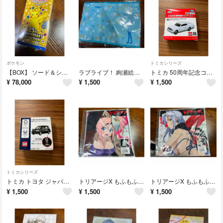
ポケモン
トミカシリーズ
【BOX】 ソード＆シールド 拡張パック 25th ANNIVERSARY！新品
ラブライブ！ 絢瀬絵里 ブックカバー Ver.2！新品
トミカ 50周年記念コレクション コロナマークII！新品未開封！
¥
78,000
¥
1,500
¥
1,500
トミカシリーズ
トミカ トヨタ ジャパンタクシー 東京2020 オリンピック、パラリンピック！
トリアージX もふもふミニタオル 織葉！新品未使用品！
トリアージX もふもふミニタオル 美琴！新品未使用！
¥
1,500
¥
1,500
¥
1,500