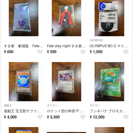
OLYMPUS
すき家 劇場版 Fate stay night Heven's Feel！カード
Fate stay night すき家 コラボカード アーチャー！
OLYMPUS BC-2 マイクロフォーサーズ ボディキャップ！新品
¥
650
¥
550
¥
1,050
遊戯王
ポケモン
ポケモン
遊戯王 宝玉獣サファイア・ペガサス！美品！
ロケット団の幹部 P プロモカードパック 25th ANNIVERSARY 美品
フシギバナ プロモカードパック 25th ANNIVERSARY 美品！
¥
4,000
¥
5,500
¥
12,500