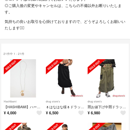
◎ご購入後の変更やキャンセルは、こちらの不備以外お断りいたしま
す。
気持ちの良いお取引を心掛けておりますので、どうぞよろしくお願いい
たします🙇‍♀️
21件中 1 - 21件
Hashibami
drug store's
drug store's
【HASHIBAMI】ハートパール モバイルストラップ
🌷︎はなはな様🌷︎ドラッグストアーズ⭐️新品⭐️カーゴ スカート
🈹お値下げ中🈹ドラッグストアーズ⭐️新品⭐️ カーゴ スカート
¥
4,000
¥
6,500
¥
6,980