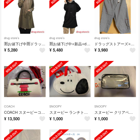
drug store's
drug store's
drug store's
🈹お値下げ中🈹ドラッグストアーズ⭐️新品⭐️ 重ね着風 パーカー
🈹お値下げ中⭐️新品⭐️drug store's 重ね着風 パーカー
ドラッグストアーズ⭐️新品⭐️夏パンツ
¥
5,280
¥
5,480
¥
3,980
COACH
SNOOPY
SNOOPY
COACH スヌーピーコラボ ミニボストンショルダーバッグ
スヌーピー ランチトート
スヌーピー クリアペンポーチ
¥
13,500
¥
1,000
¥
1,000