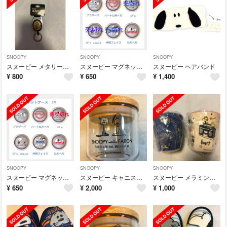
SNOOPY
SNOOPY
SNOOPY
スヌーピー メタリール '60年代
スヌーピー マグネットケース
スヌーピー ヘアバンド
¥
800
¥
650
¥
1,400
SNOOPY
SNOOPY
SNOOPY
スヌーピー マグネットケース 新作
スヌーピー キャニスター
スヌーピー メラミンコップ
¥
650
¥
2,000
¥
1,000