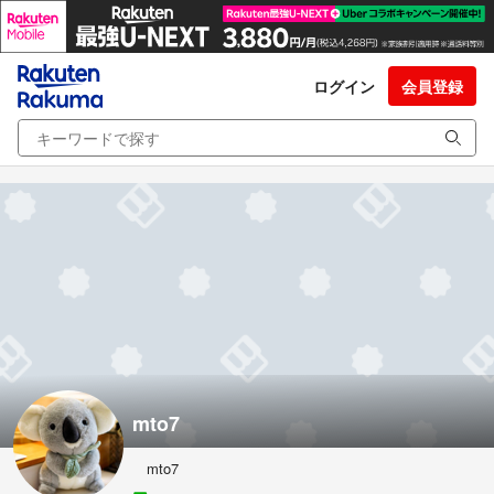
ログイン
会員登録
mto7
mto7