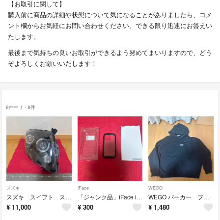
【お取引に関して】
購入前に商品の詳細や状態について気になることがありましたら、コメ
ント欄からお気軽にお問い合わせください。できる限り迅速にお答えい
たします。
最後まで気持ちの良いお取引ができるよう努めてまいりますので、どう
ぞよろしくお願いいたします！
8件中 1 - 8件
スズキ
iFace
WEGO
スズキ スイフト スポーツ ZC31S 純正 右側ヘッドライト★
「ジャンク品」iFace iPhone16proケース★
WEGO パーカー ブラック Lサイズ★
¥
11,000
¥
300
¥
1,480