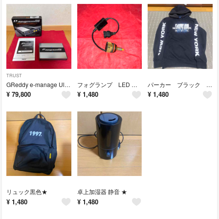
TRUST
GReddy e-manage Ultimate トラスト トラコン★
フォグランプ LED ホワイト 1個★
パーカー ブラック Mサイズ★
¥
79,800
¥
1,480
¥
1,480
リュック黒色★
卓上加湿器 静音 ★
¥
1,480
¥
1,480