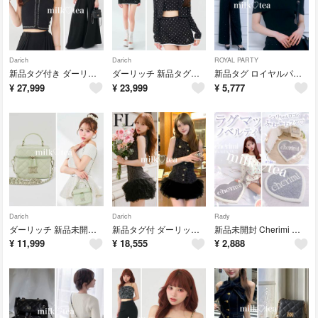
Darich
Darich
ROYAL PARTY
新品タグ付き ダーリッチ アメスリチェーンラメセットアップ ブラック フリー
ダーリッチ 新品タグ付き コンパクトドット3ピース ブラック FL セットアップ
新品タグ ロイヤルパーティー チェックブラウスドッキングニットトップス ブラック
¥
27,999
¥
23,999
¥
5,777
Darich
Darich
Rady
ダーリッチ 新品未開封 ミント シルバーパーツ キルティングスクエアミニバッグ
新品タグ付 ダーリッチ サマーツイードボリュームチュールミニワンピース FL
新品未開封 Cherimi シェリミー ハートラグマット ノベルティ Rady
¥
11,999
¥
18,555
¥
2,888