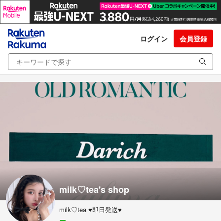
ログイン
会員登録
milk♡tea's shop
milk♡tea ♥即日発送♥