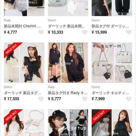
Rady
Darich
Darich
新品未開封 Cherimi シェリミー キルティング バニティバッグ Rady
ダーリッチ 新品未開封 シルバーパーツ キルティングスクエアミニバッグ サックス
新品タグ付 ダーリッチ クリスタルロゴグリッタースウェットワイドパンツ ブラック
¥
4,777
¥
10,333
¥
15,999
Darich
Rady
Darich
ダーリッチ 新品タグ付 ブラック シアーラメシフォンフリルトップス F フリー
新品タグ付き Rady キティフーディ パーカー ブラック S
ダーリッチ キルティングツイードミニボストンバッグ ミニキーホルダー ノベルティ
¥
17,555
¥
5,777
¥
7,999