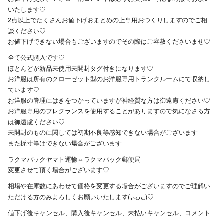
いたします♡
2点以上でたくさんお値下げおまとめの上専用おつくりしますのでご相
談ください♡
お値下げできない場合もございますのでその際はご容赦くださいませ‬♡
全て公式購入です♡
ほとんどが新品未使用未開封タグ付きになります♡
お洋服は所有のクローゼット型のお洋服専用トランクルームにて収納し
ています♡
お洋服の管理にはきをつかっていますが神経質な方は御遠慮ください♡
お洋服専用のフレグランスを使用することがありますので気になさる方
は御遠慮ください♡
未開封のものに関しては初期不良等感知できない場合がございます
また採寸等はできない場合がございます
ラクマパックヤマト運輸⇔ラクマパック郵便局
変更させて頂く場合がございます♡
相場や在庫数にあわせて価格を変更する場合がございますのでご理解い
ただける方のみよろしくお願いいたします(⁎ᴗ͈ˬᴗ͈⁎)♡
値下げ後キャンセル、購入後キャンセル、未払いキャンセル、コメント