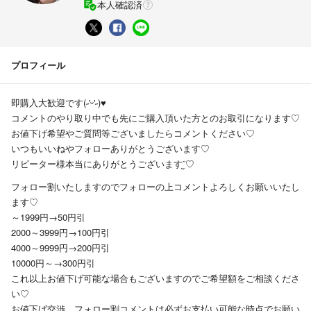
本人確認済
プロフィール
即購入大歓迎です(˶'ᵕ'˶)♥
コメントのやり取り中でも先にご購入頂いた方とのお取引になります♡
お値下げ希望やご質問等ございましたらコメントください♡
いつもいいねやフォローありがとうございます♡
リピーター様本当にありがとうございます¨̮♡
フォロー割いたしますのでフォローの上コメントよろしくお願いいたし
ます♡
～1999円→50円引
2000～3999円→100円引
4000～9999円→200円引
10000円～→300円引
これ以上お値下げ可能な場合もございますのでご希望額をご相談くださ
い♡
お値下げ交渉、フォロー割コメントは必ずお支払い可能な時点でお願い