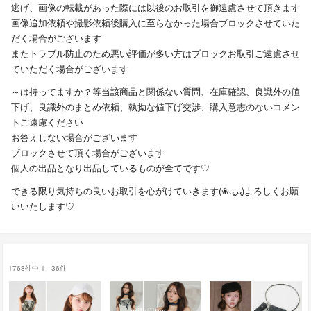
逃げ、画像の転載があった際には以後のお取引を御遠慮させて頂きます
画像追加依頼や撮影依頼後購入に至らなかった場合ブロックさせていた
だく場合がございます
またトラブル防止のため悪い評価が多い方はブロックお取引ご遠慮させ
ていただく場合がございます
～は持ってますか？等当該商品と関係ない質問、在庫確認、良識外の値
下げ、良識外のまとめ依頼、執拗な値下げ交渉、購入意志のないコメン
トご遠慮ください
お答えしない場合がございます
ブロックさせて頂く場合がございます
個人の出品となり出品しているものが全てです♡
できる限り気持ちの良いお取引を心がけていきます(❀ᴗ͈ˬᴗ͈)よろしくお願
いいたします♡
1768件中 1 - 36件