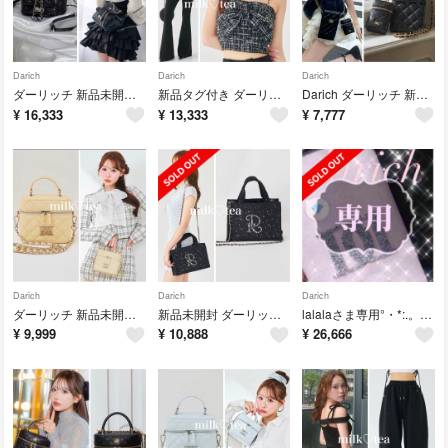
Darich
Darich
Darich
ダーリッチ 新品未開封タグ付き キルティングビジューミニリュック ブラック 黒
新品タグ付き ダーリッチ ビッグリボンツイード2wayトップス ブラック
Darich ダーリッチ 新品未開封 フォン＆リップケース ノベルティ
¥
16,333
¥
13,333
¥
7,777
Darich
Darich
Darich
ダーリッチ 新品未開封 シルバーパーツ キルティングスクエアミニバッグ イエロー
新品未開封 ダーリッチ DRエンブロイダリービジューミニトートバッグ ブラック
lalalaさま専用°・*:.。.☆⟡.·
¥
9,999
¥
10,888
¥
26,666