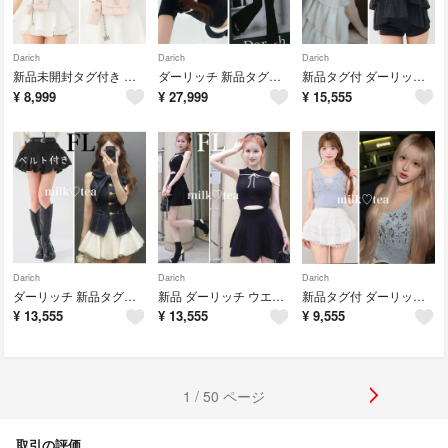
Darich
Darich
Darich
新品未開封タグ付き ダーリッチ キルティングマルチベルトバッグ ピンク
ダーリッチ 新品タグ付 ホルターリボンロゴニットセットアップ ブラック フリー
新品タグ付 ダーリッチ ホルターリボンティアードビジュートップス ブラック F
¥
8,999
¥
27,999
¥
15,555
Darich
Darich
Darich
ダーリッチ 新品タグ付 ドッキングツイードバルーンミニスカート FL ブラック
新品 ダーリッチ ウエストオープンストリングニットミニワンピース ブラック FL
新品タグ付 ダーリッチ ジュエリーリブノースリトップス サックス フリー
¥
13,555
¥
13,555
¥
9,555
1 / 50 ページ
取引の評価