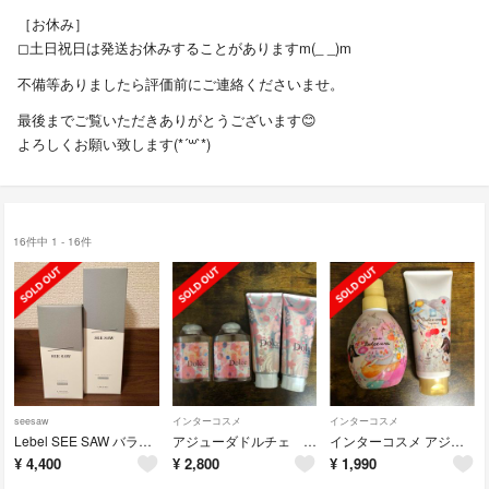
［お休み］
◻︎土日祝日は発送お休みすることがありますm(_ _)m
不備等ありましたら評価前にご連絡くださいませ。
最後までご覧いただきありがとうございます😊
よろしくお願い致します(*´꒳`*)
16件中 1 - 16件
seesaw
インターコスメ
インターコスメ
Lebel SEE SAW バランス シャンプー・トリートメントセット
アジューダドルチェ シャンプー トリートメント
インターコスメ アジューダドルチェ ウル シャンプー トリートメント
¥
4,400
¥
2,800
¥
1,990