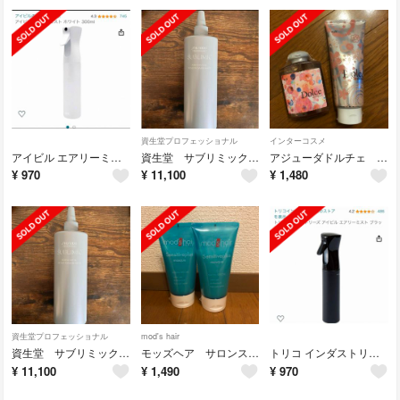
資生堂プロフェッショナル
インターコスメ
アイビル エアリーミスト ホワイト 300ml 霧吹き
資生堂 サブリミック アデノバイタル スカルプ パワーショット
アジューダドルチェ シャンプー トリートメント
¥
970
¥
11,100
¥
1,480
資生堂プロフェッショナル
mod's hair
資生堂 サブリミック アデノバイタル スカルプ パワーショット
モッズヘア サロンスペシャルセンシティブプラス マスク スキャルプトリートメント
トリコ インダストリーズ アイビル エアリーミスト ブラック 300ml 霧吹き
¥
11,100
¥
1,490
¥
970