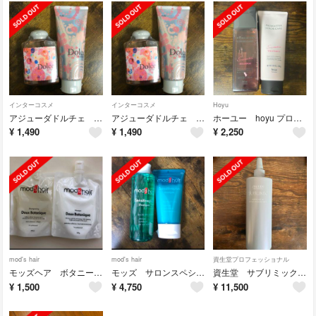
インターコスメ
インターコスメ
Hoyu
アジューダドルチェ シャンプー トリートメント
アジューダドルチェ シャンプー トリートメント
ホーユー hoyu プロマスターカラーケアSW シャンプー&ヘアトリートメント
¥
1,490
¥
1,490
¥
2,250
mod's hair
mod's hair
資生堂プロフェッショナル
モッズヘア ボタニーク シャンプー & トリートメント
モッズ サロンスペシャル センシティブプラス シャンプー&トリートメント
資生堂 サブリミック アデノバイタル スカルプ パワーショット
¥
1,500
¥
4,750
¥
11,500