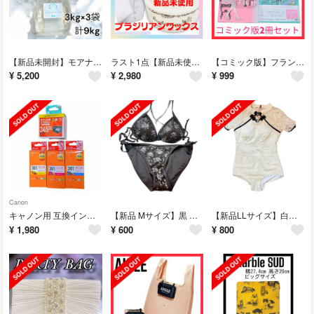
【新品未開封】モアナチュリー キャビ＆フラッシュジェル 3kg 3袋まとめ売り
ラスト1点【新品未使用】ブラビアンカ ブラジリアンワックス 脱毛 除毛 エステ級
【コミック版】フランス人は10着しか服を持たない 2冊セットまとめ売り
¥
5,200
¥
2,980
¥
999
Canon
キャノン用 互換インク BC-345XL 381 イエロー マゼンタ シアン
【新品 Mサイズ】黒 ドクロ スパンコール ビキニ インポート水着 セパレート
【新品LLサイズ】白アイボリー インポート水着 ワンピース スカート付 チャイナ
¥
1,980
¥
600
¥
800