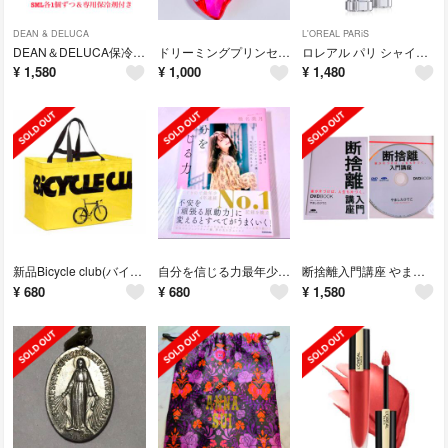
DEAN & DELUCA
L'OREAL PARiS
DEAN＆DELUCA保冷バッグSML全3サイズ保冷剤付★ディーンアンドデルーカ
ドリーミングプリンセスシンデレラストーリー オードパルファムスプレー 45ml
ロレアル パリ シャインオン 913コライユコンコード
¥
1,580
¥
1,000
¥
1,480
新品Bicycle club(バイセクルクラブ)ビッグイエロービニールバッグ
自分を信じる力最年少で億稼ぐミレニアル世代のナンバーワンキャバ嬢椎名美月の生き方
断捨離入門講座 やましたひでこ 未開封DVD付き クラターコンサルタント
¥
680
¥
680
¥
1,580