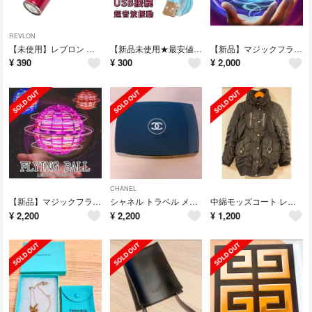
REVLON
【未使用】レブロン カラーステイ グリーミングアイズ リキッドアイシャドウ893
【新品未使用★最安値】キキララリトルツインスターズ おつきさま形 USB加湿器
【新品】マジックフライングボール MAGIC FLYING BALL 赤 レッド
¥
390
¥
300
¥
2,000
CHANEL
【新品】マジックフライングボール MAGIC FLYING BALL 赤 レッド
シャネル トラベル メイクアップ パレット フライハイ FLY HIGH
中綿モッズコート レディース ダウンジャケット 黒
¥
2,200
¥
2,200
¥
1,200