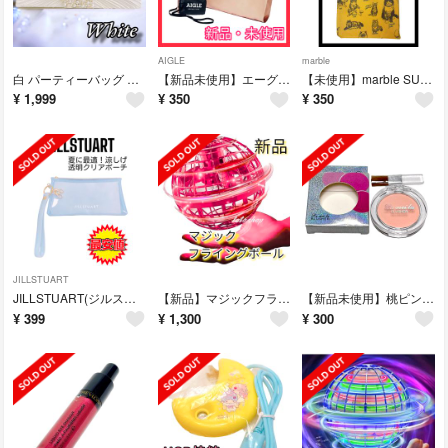
AIGLE
marble
白 パーティーバッグ クラッチバッグ ショルダーバッグ フラワーパール ビジュー
【新品未使用】エーグル ポシェットとの2way変身エコバッグ AIGLE
【未使用】marble SUD 猫ポーチ 2016 リンネル付録
¥
1,999
¥
350
¥
350
JILLSTUART
JILLSTUART(ジルスチュアート) クリア ペンケース コスメポーチ
【新品】マジックフライングボール 赤 レッド red
【新品未使用】桃ピンク★ピーチピンク★美発色チーク★中国コスメ
¥
399
¥
1,300
¥
300