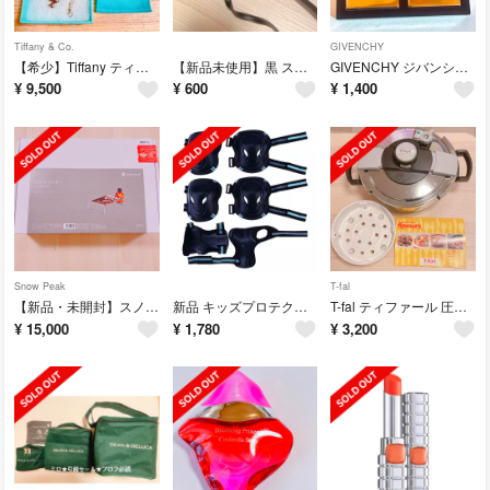
Tiffany & Co.
GIVENCHY
【希少】Tiffany ティファニー ネックレス 鳩 ダヴ パロマ・ピカソ
【新品未使用】黒 スマホショルダーバッグ ショルダーバッグ スマホケース
GIVENCHY ジバンシーロゴミラーGIVENCHY鏡★ポーチ付き
¥
9,500
¥
600
¥
1,400
Snow Peak
T-fal
【新品・未開封】スノーピーク snow peakフラットバーナーGS-450R
新品 キッズプロテクター 保護パッド スポーツプロテクター 子供用
T-fal ティファール 圧力鍋 クリプソ 4.5L
¥
15,000
¥
1,780
¥
3,200