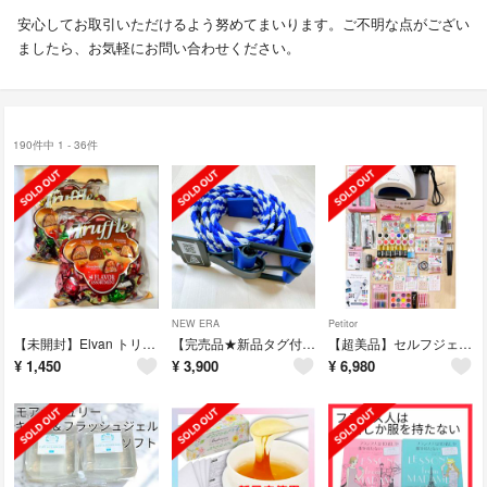
安心してお取引いただけるよう努めてまいります。ご不明な点がござい
ましたら、お気軽にお問い合わせください。
190件中 1 - 36件
NEW ERA
Petitor
【未開封】Elvan トリュフ アソート チョコレート 大袋 423g ×2袋
【完売品★新品タグ付】NEWERA ストレッチウィーブ ベルト ニューエラ
【超美品】セルフジェルネイル 豪華キット一式 LEDライト付
¥
1,450
¥
3,900
¥
6,980