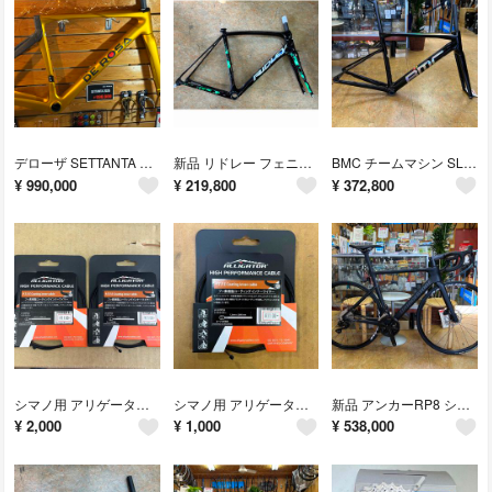
デローザ SETTANTA 70周年記念モデル 465mmゴールド
新品 リドレー フェニックスSLカーボンフレーム Mサイズ
BMC チームマシン SLR FRS V1 フレームセット 51サイズ最新モデル
¥
990,000
¥
219,800
¥
372,800
シマノ用 アリゲーター PTFE シフトインナーケーブル ステンレス 2本セット
シマノ用 アリゲーター PTFE シフトインナーケーブル 1.2×2000m
新品 アンカーRP8 シマノ105di2 完成車 51サイズ マットブラック
¥
2,000
¥
1,000
¥
538,000