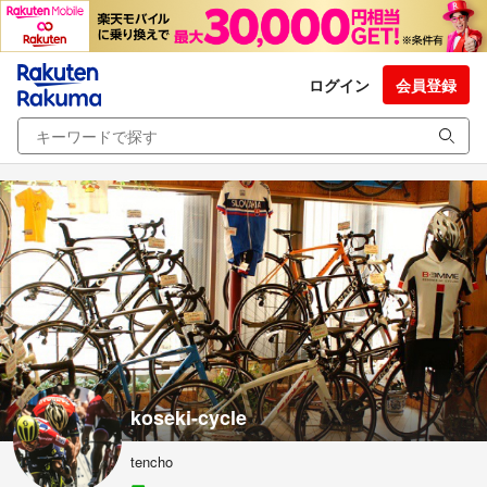
ログイン
会員登録
koseki-cycle
tencho