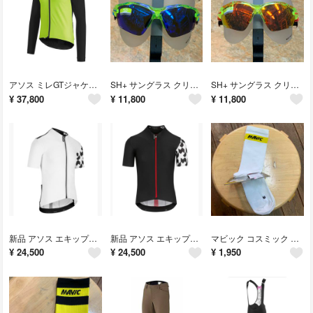
アソス ミレGTジャケットウインター Mサイズ
SH+ サングラス クリスタルイエローブルー『RG5000WX』交換レンズ2枚付
SH+ サングラス クリスタルイエロー『RG5000WX』交換レンズ2枚付き
¥
37,800
¥
11,800
¥
11,800
新品 アソス エキップRS エアロSS半袖ジャジー Lサイズ 白
新品 アソス エキップRS エアロSS半袖ジャジー Lサイズ 黒
マビック コスミック ハイソックス 夏用 Lサイズ(43~46) ホワイト
¥
24,500
¥
24,500
¥
1,950