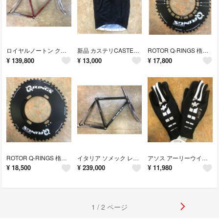
ロイヤルノートン クロモリロードフレーム ダークレッド 520mm芯×トップ
新品 カステリCASTELLI DISTANZAJERSEY FZ メンズXL
ROTOR Q-RINGS 楕円エアロギヤ110mmピッチ 5アーム 50T
¥
139,800
¥
13,000
¥
17,800
ROTOR Q-RINGS 楕円ギヤ110mmピッチ 4アーム 52T
イタリア ソメック レックス クロモリロードフレーム 540mm ハンドメイド
アソス アーリーウインターグローブS7 サイズL適温6度~12度
¥
18,500
¥
239,000
¥
11,980
1 / 2 ページ