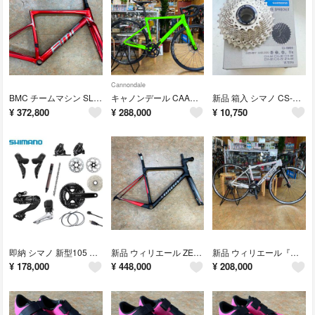
Cannondale
BMC チームマシン SLR FRS V2 フレームセット 51サイズ
キャノンデール CAAD13アルミ 105ディスク 51サイズ アシッドライム
新品 箱入 シマノ CS-R8000 11速ジュニア用スプロケット 14-28T
¥
372,800
¥
288,000
¥
10,750
即納 シマノ 新型105 DI2 R7100系24速 フルコンポ
新品 ウィリエール ZERO-SL カーボンディスクブレーキフレームMサイズ
新品 ウィリエール『MONTE4』白 XSサイズ 105仕様 アルミ
¥
178,000
¥
448,000
¥
208,000