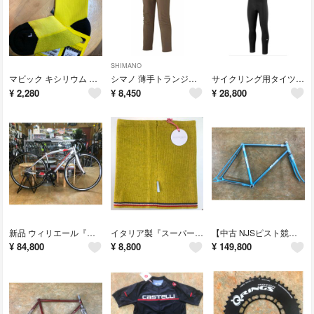
SHIMANO
マビック キシリウム カーボンソックス 夏用 Lサイズ(43~46) イエロー
シマノ 薄手トランジットパスパンツMサイズ 77~81cmモレルカラー
サイクリング用タイツ アソス 冬用『ハブタイツミレ S7』Lサイズ
¥
2,280
¥
8,450
¥
28,800
新品 ウィリエール『アゾーロ』XSサイズ フラットロードバイク
イタリア製『スーパーレジェロ ネックウォーマー』マスタード
【中古 NJSピスト競輪選手用】MAKINO マキノピストフレーム 520mm
¥
84,800
¥
8,800
¥
149,800