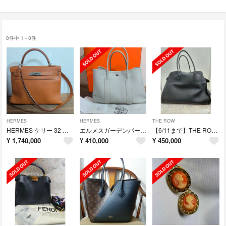
8件中 1 - 8件
HERMES
HERMES
THE ROW
HERMES ケリー 32 ゴールド シルバー金具 トレサージュショルダー付
エルメスガーデンパーティー30/tpm グリパール
【6/11まで】THE ROW ザロウ Soft Margaux 17 マルゴー
¥
1,740,000
¥
410,000
¥
450,000