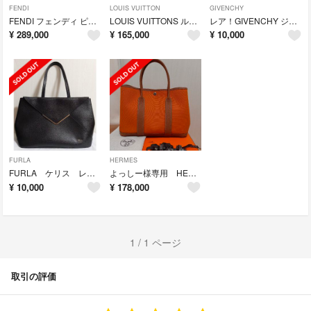
FENDI
LOUIS VUITTON
GIVENCHY
FENDI フェンディ ピーカブーアイコニックエッセンシャリー ブラック
LOUIS VUITTONS ルイヴィトン キモノ MM ノアール
レア！GIVENCHY ジバンシィ カメオイヤリング
¥
289,000
¥
165,000
¥
10,000
FURLA
HERMES
FURLA ケリス レターバッグ トートバッグ 黒
よっしー様専用 HERMES エルメス ガーデンパーティ PM オレンジ
¥
10,000
¥
178,000
1 / 1 ページ
取引の評価