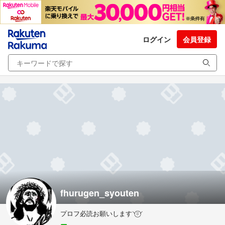
ログイン
会員登録
fhurugen_syouten
プロフ必読お願いします⸌⍤⃝⸍