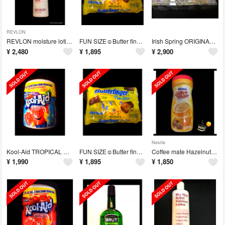
REVLON
REVLON moisture lotion レヴロン ボディーローション
FUN SIZE☺︎Butter finger バターフィンガー チョコレート
Irish Spring ORIGINAL CLEAN アイリッシュスプリング
¥
2,480
¥
1,895
¥
2,900
Nestle
Kool-Aid TROPICAL PUNCH クールエイド トロピカルパンチ
FUN SIZE☺︎Butter finger バターフィンガー チョコレート
Coffee mate Hazelnut コーヒーメイト ヘーゼルナッツ
¥
1,990
¥
1,895
¥
1,850