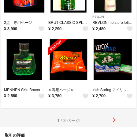
REVLON
2点 専用ページ
BRUT CLASSIC SPLASH-ON ブルート コロン アフターシェーブ
REVLON moisture lotion レヴロン ボディーローション
¥
3,900
¥
2,290
¥
2,480
MENNEN Skin Bracer AFTER SHAVE REGULAR
☺︎専用ページ☺︎
Irish Spring アイリッシュスプリング デオドラントソープ 石鹸
¥
2,580
¥
3,750
¥
2,700
1 / 3 ページ
取引の評価