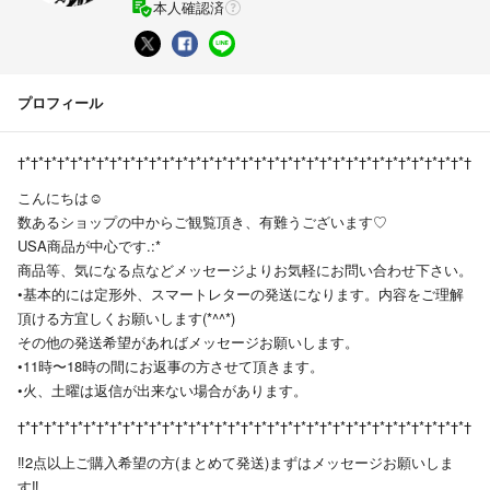
本人確認済
プロフィール
†*†*†*†*†*†*†*†*†*†*†*†*†*†*†*†*†*†*†*†*†*†*†*†*†*†*†*†*†*†*†*†*†*†*†
こんにちは☺︎
数あるショップの中からご観覧頂き、有難うございます♡
USA商品が中心です.:*
商品等、気になる点などメッセージよりお気軽にお問い合わせ下さい。
•基本的には定形外、スマートレターの発送になります。内容をご理解
頂ける方宜しくお願いします(*^^*)
その他の発送希望があればメッセージお願いします。
•11時〜18時の間にお返事の方させて頂きます。
•火、土曜は返信が出来ない場合があります。
†*†*†*†*†*†*†*†*†*†*†*†*†*†*†*†*†*†*†*†*†*†*†*†*†*†*†*†*†*†*†*†*†*†*†
‼︎2点以上ご購入希望の方(まとめて発送)まずはメッセージお願いしま
す‼︎