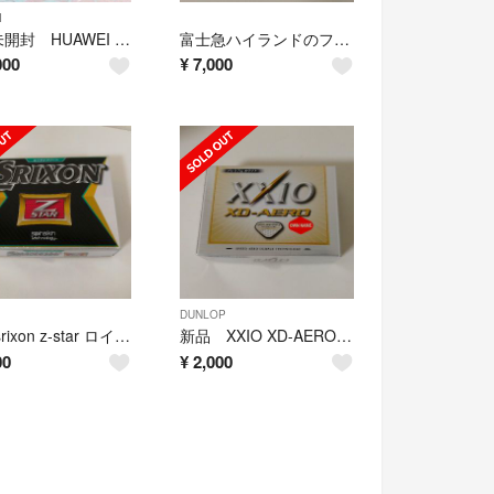
I
新品未開封 HUAWEI watch GT2 スマートウォッチ
富士急ハイランドのフリーパス 2名分
000
¥
7,000
DUNLOP
新品 srixon z-star ロイヤルグリーン
新品 XXIO XD-AERO プレミアムホワイト
00
¥
2,000