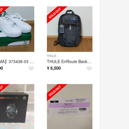
THULE
【PUMA】373438-03 CALI WEDGE WNS 新品 未使用
THULE EnRoute Backpack 18L
00
¥
6,500