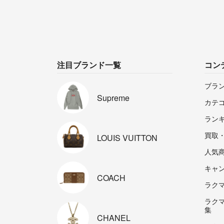
注目ブランド一覧
コン
ブラ
Supreme
カテ
ラン
買取
LOUIS
VUITTON
人気
キャ
COACH
ラクマp
ラク
集
CHANEL