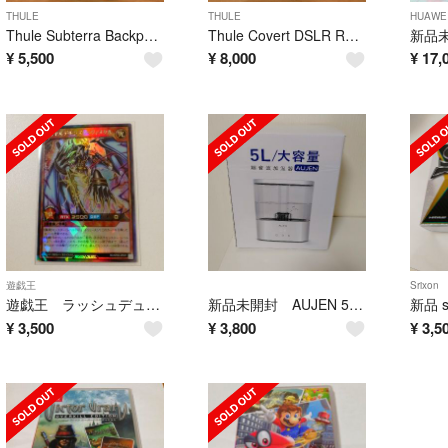
THULE
THULE
HUAWE
Thule Subterra Backpack 30L
Thule Covert DSLR Rolltop Backpack
¥
5,500
¥
8,000
¥
17,
遊戯王
Srixon
遊戯王 ラッシュデュエル ロイヤルデモンズ ヘヴィメタル
新品未開封 AUJEN 5L 超音波加湿器
¥
3,500
¥
3,800
¥
3,5