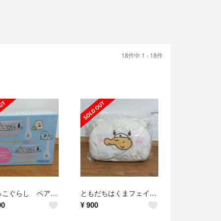
18件中 1 - 18件
すみっこぐらし ペア食器セット
ともだちはくまフェイス型ティッシュBOXカバー 肉くわえver
00
¥
900