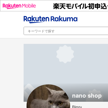
nano shop
Rimru