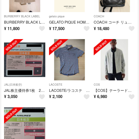
BURBERRY BLACK LABEL
gelato pique
COACH
BURBERRY BLACK LABEL メンズ トレンチコート
GELATO PIQUE HOMME HAPPY BOX 2025 メンズ
COACH コーチ リュック/ バックパック グラハ ムバックパック
¥
11,800
¥
17,500
¥
18,480
JAL(日本航空)
LACOSTE
COS
JAL株主優待券1枚 2023年11月30日まで
LACOSTE/ラコステ シャツ ブルー
【COS】テーラードデニムジャケット
¥
3,050
¥
2,100
¥
6,980