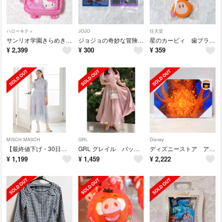
ハローキティ
JOJO
任天堂
サンリオ学園きらめき祭 リュック型ポーチ ハローキティ
ジョジョの奇妙な冒険 シールウエハース オインゴ ボインゴ クヌム神 トト神
星のカービィ 歯ブラシキャップ
¥
2,399
¥
300
¥
359
MISCH MASCH
GRL
Disney
【最終値下げ・30日まで】MISCHMASCH ミッシュマッシュ ワンピース
GRL グレイル バックレースアップタックシャツ ワンピース ピンク M
ディズニーストア アラジン ジャファー LEDアートボード
¥
1,199
¥
1,459
¥
2,222