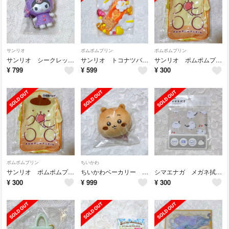
サンリオ
ポムポムプリン
ポムポムプリン
サンリオ シークレットちびっともシリーズ スイーツ クロミ
サンリオ トコナツバケーション シークレットストラップ ポムポムプリン
サンリオ ポムポムプリン あたりくじ 収納バッグ
¥
799
¥
599
¥
300
ポムポムプリン
ちいかわ
サンリオ ポムポムプリン あたりくじ 収納バッグ
ちいかわベーカリー パンみたいなもちもちマスコット ちいかわ
シマエナガ メガネ拭き ベージュ
¥
300
¥
999
¥
300