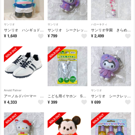
サンリオ
サンリオ
ハローキティ
サンリオ ハンギョドン あたりくじ ぬいぐるみ
サンリオ シークレットちびっともシリーズ スイーツ クロミ キャンディー
サンリオ学園 きらめき祭 シークレットストラップ ハローキティ
¥
1,649
¥
799
¥
2,499
Arnold Palmer
サンリオ
アーノルドパーマー ゴルフシューズ スパイクレス レディース APS-142L
こども用イヤホン Sサイズ マイク付き
サンリオ シークレットちびっともシリーズ みずのいきもの クロミ クラゲ
¥
4,333
¥
399
¥
699