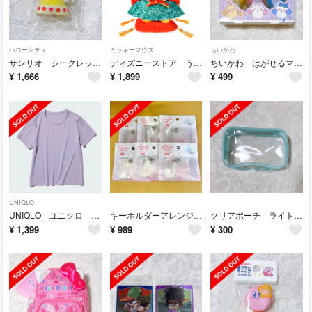
ハローキティ
ミッキーマウス
ちいかわ
サンリオ シークレットちびっともシリーズ スイーツ ハローキティ ショートケーキ
ディズニーストア うるぽちゃちゃん ミッキー 新年 正月 獅子舞
ちいかわ はがせるマニキュアセット 3本入り
¥
1,666
¥
1,899
¥
499
UNIQLO
UNIQLO ユニクロ ウルトラストレッチエアリズムT Tシャツ パープル M
キーホルダーアレンジ材 キャンディーバッグ 3個入り×6パックセット
クリアポーチ ライトブルー 推し活グッズ
¥
1,399
¥
989
¥
300