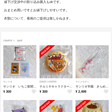
値下げ交渉中の割り込み購入もokです。
おまとめ買いですとお値下げしやすいです。
衣類について、着画のご提供は致しかねます。
159件中 1 - 36件
サンリオ
DAISY LOVERS
マイメロディ
サンリオ いちご新聞 スマロイド
ナルミヤキャラクターズ刺繍缶バッジビスケット デイジーラヴァーズ ルッキー
サンリオ学園 きらめき祭 シークレットストラップ マイメロディ
¥
300
¥
300
¥
2,499