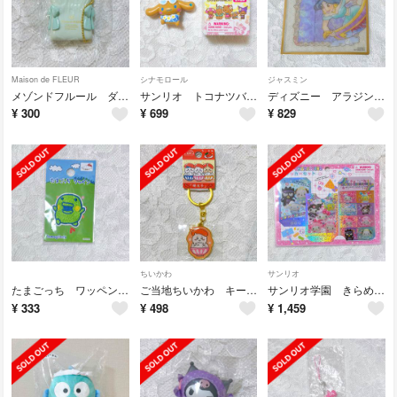
Maison de FLEUR
シナモロール
ジャスミン
メゾンドフルール ダブルリボントートバッグ ミニチュアチャーム ミント
サンリオ トコナツバケーションデザイン シークレットマスコット シナモロール
ディズニー アラジン ジャスミン クリア色紙
¥
300
¥
699
¥
829
ちいかわ
サンリオ
たまごっち ワッペン くちぱっち
ご当地ちいかわ キーホルダー 福岡
サンリオ学園 きらめき祭 ステッカーセット
¥
333
¥
498
¥
1,459