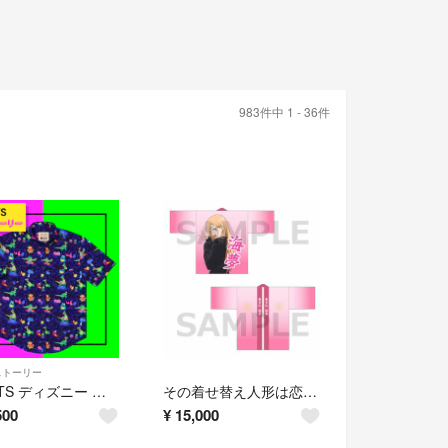
983件中 1 - 36件
ストーリー
RSVLTS ディズニー ピクサー トイストーリー レックス 半袖シャツ
その着せ替え人形は恋をする 着せ恋 法被 喜多川海夢
500
¥
15,000