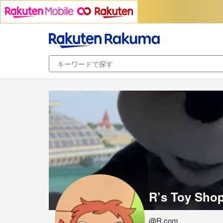
R’s Toy Shop
@R.com