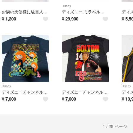
Disney
お隣の天使様に駄目人間にされた件 マルイ 特典 ポストカード 真昼
ディズニー ミラベルと魔法だらけの家 ドールハウス フィギュア
¥
1,200
¥
29,900
¥
5,5
Disney
Disney
ディズニーチャンネル キムポッシブル Tシャツ
ディズニーチャンネル ハイスクールミュージカル Tシャツ
¥
7,000
¥
7,000
¥
13,
1 / 28 ページ