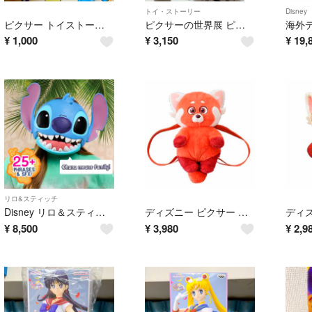
トイ・ストーリー
Disney
ピクサー トイストーリー ガチャ サウンドロップ
ピクサーの世界展 ピクサーキャラクター プレミアム アートバッグ エコバッグ
¥
1,000
¥
3,150
¥
19,
リロ&スティッチ
Disney リロ＆スティッチ トーキングマスク
ディズニー ピクサー 私ときどきレッサーパンダ ぬいぐるみ リュック
¥
8,500
¥
3,980
¥
2,9