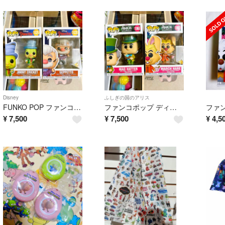
Disney
ふしぎの国のアリス
FUNKO POP ファンコ ディズニー ピノキオ ゼペット ジミニー
ファンコポップ ディズニー 不思議の国のアリス フィギュア
¥
7,500
¥
7,500
¥
4,5