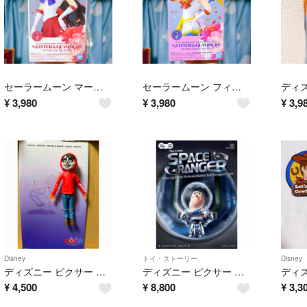
セーラームーン マーズ フィギュア
セーラームーン フィギュア
¥
3,980
¥
3,980
¥
3,9
Disney
トイ・ストーリー
Disney
ディズニー ピクサー リメンバーミー ミゲル フィギュア
ディズニー ピクサー トイストーリー ニセものバズがやってきた フィギュア
¥
4,500
¥
8,800
¥
3,3