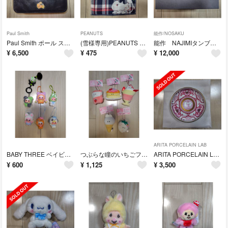
Paul Smith
PEANUTS
能作/NOSAKU
Paul Smith ポール スミス 名刺入れ カードケース(新品・未使用)
(雪様専用)PEANUTS SNOOPY スヌーピー ハンドタオル
能作 NAJIMIタンブラー 2ヶセット(新品・未使用)
¥
6,500
¥
475
¥
12,000
ARITA PORCELAIN LAB
BABY THREE ベイビースリー チャーム×6(新品・未使用)
つぶらな瞳のいちごフェア(全25種) マスコット×5(新品・未使用／タグ付属)
ARITA PORCELAIN LAB 古伊万里草花紋 銘々皿 ワインレッド
¥
600
¥
1,125
¥
3,500