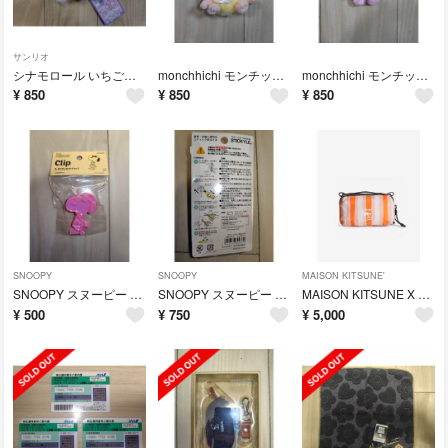
サンリオ
シナモロール いちご新聞654号コラボレーション ぬいぐるみ(新品・未使用)
monchhichi モンチッチ スノーマスコット(新品・未使用)
monchhichi モンチッチ イチゴスタイルマスコット(新品・未使用)
¥
850
¥
850
¥
850
SNOOPY
SNOOPY
MAISON KITSUNE'
SNOOPY スヌーピー PEANUTS ピーナッツ オーロラダイカットクリップ
SNOOPY スヌーピー PEANUTS スティック型はさみ(新品・未使用)
MAISON KITSUNE X TOPOLOGIE ミニ ボトル サコッシュ
¥
500
¥
750
¥
5,000