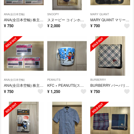
ANA(全日本空輸)
SNOOPY
MARY QUANT
ANA(全日本空輸) 株主優待券 3枚(～25/11/30)
スヌーピー コインホルダー コインケース デニム(新品・未使用)
MARY QUANT マリークワント ハンドタオル(新品・未使用)
¥
750
¥
2,000
¥
700
ANA(全日本空輸)
PEANUTS
BURBERRY
ANA(全日本空輸) 株主優待券 3枚(～25/05/31)
KFC × PEANUTS(スヌーピー) スープマグ(新品・未使用)
BURBERRY バーバリー ハンカチ(新品)
¥
750
¥
1,250
¥
750