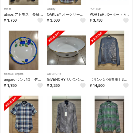
atmos
Oakley
PORTER
atmos アトモス 長袖トレーナー(美品)
OAKLEY オークリー 長袖シャツ(新品・未使用)
PORTER ポーター × FAT SPORT メッシュポーチ(新品・未使用)
¥
1,750
¥
3,500
¥
3,750
emanuel ungaro
GIVENCHY
ungaro ウンガロ デザート皿2枚セット(新品・未使用)
GIVENCHY ジバンシィ サラダボール(新品・未使用)
【サンババ様専用】3点セット(PUMA・BALENCIAGA・Noritake)
¥
1,750
¥
2,250
¥
14,500