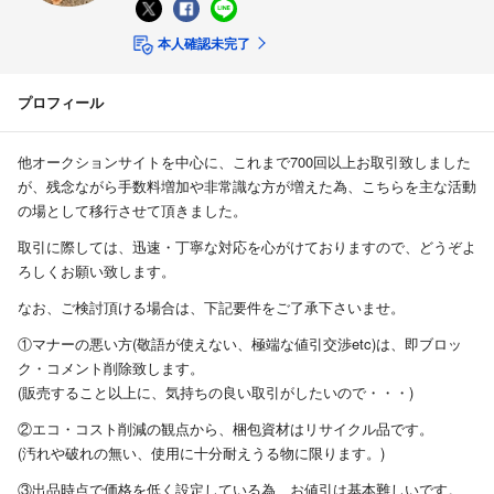
本人確認未完了
プロフィール
他オークションサイトを中心に、これまで700回以上お取引致しました
が、残念ながら手数料増加や非常識な方が増えた為、こちらを主な活動
の場として移行させて頂きました。
取引に際しては、迅速・丁寧な対応を心がけておりますので、どうぞよ
ろしくお願い致します。
なお、ご検討頂ける場合は、下記要件をご了承下さいませ。
①マナーの悪い方(敬語が使えない、極端な値引交渉etc)は、即ブロッ
ク・コメント削除致します。
(販売すること以上に、気持ちの良い取引がしたいので・・・)
②エコ・コスト削減の観点から、梱包資材はリサイクル品です。
(汚れや破れの無い、使用に十分耐えうる物に限ります。)
③出品時点で価格を低く設定している為、お値引は基本難しいです。