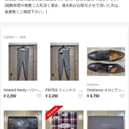
(端数程度や複数ご入札頂く場合、過去私がお取引させて頂いた方は、
遠慮無くご相談下さい。)
122件中 1 - 36件
Orobianco
Howard Hardy ハワード・ハーディ ビジネスパンツ(美品)
FINTES フィンテス ビジネスパンツ(美品)
Orobianco オロビアンコ ビジネスシューズ 革靴 42(新品・未使用／アウトレット)
¥
2,250
¥
2,250
¥
8,750