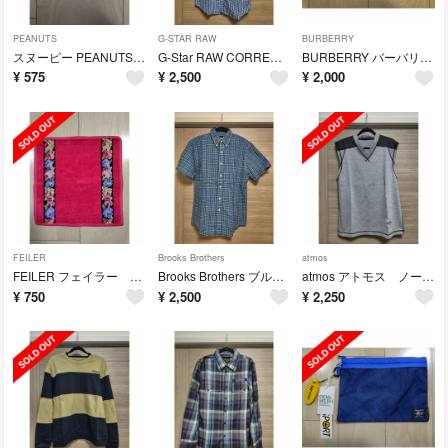
PEANUTS
G-STAR RAW
BURBERRY
スヌーピー PEANUTS ピーナッツ ケーブルホルダー(新品)
G-Star RAW CORRECT LINE ジースター ロゥ 半袖シャツ
BURBERRY バーバリー ハンカチ2点セット(新品・未使用)
¥
575
¥
2,500
¥
2,000
FEILER
Brooks Brothers
atmos
FEILER フェイラー タオルハンカチ(新品・未使用)
Brooks Brothers ブルックス ブラザーズ 半袖ボタンダウンシャツ
atmos アトモス ノースリーブシャツ(新品・アウトレット)
¥
750
¥
2,500
¥
2,250