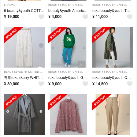
6 (ROKU)
BEAUTY&YOUTH UNITED ARROWS
BEAUTY&YOUTH UNITED ARROWS
6 beauty&youth COTTON BATIK MOTIF DRESS
beauty&youth Americana別注T
roku beauty&youth THERMAL PRINT PANTS 38
¥
19,000
¥
4,000
¥
11,000
BEAUTY&YOUTH UNITED ARROWS
BEAUTY&YOUTH UNITED ARROWS
BEAUTY&YOUTH UNITED ARROWS
専用roku×kurry WHITE DENIM PRINT PANTS 38
roku beauty&youth GEORGETTE PANTS 2
roku beauty&youth QUILTED COAT 36
¥
30,000
¥
9,000
¥
14,500