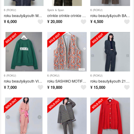
6 (ROKU)
Spick & Span
6 (ROKU)
roku beauty&youth WASHED VOLUME SHIRTS
crinkle crinkle crinkle フリルキャミソール
roku beauty&youth BATTIK MOTIF PANTS 36
¥
6,000
¥
20,000
¥
4,500
6 (ROKU)
6 (ROKU)
6 (ROKU)
roku beauty&youth VIRGINIA スウェット
roku SASHIKO MOTIF JACQUARD VEST
roku beauty&youth 21AW STRIPE JACKET 38
¥
7,000
¥
19,800
¥
15,000