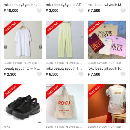
roku beauty&youth ウールカシミヤセーラーカラーニット
roku beauty&youth STAND BY ME ロンT
roku beauty&youth MULTI BORDER T-SHIRT
¥
10,000
¥
3,000
¥
7,500
BEAUTY&YOUTH UNITED ARROWS
BEAUTY&YOUTH UNITED ARROWS
BEAUTY&YOUTH UNITED ARROWS
beauty&youth コットン天竺Aライン5分袖プルオーバー
roku beauty&youth TWILL TUCK PANTS 36
roku beauty&youth FOR THE GIRLS T
¥
2,300
¥
6,500
¥
7,500
NIKE
BEAUTY&YOUTH UNITED ARROWS
BEAUTY&YOUTH UNITED ARROWS