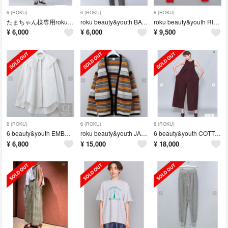
6 (ROKU)
6 (ROKU)
6 (ROKU)
たまちゃん様専用roku beauty&youth SWEAT PANTS 36
roku beauty&youth BATTIK MOTIF PULLOVER
roku beauty&youth RIB SHIRT CARDIGAN
¥
6,000
¥
6,000
¥
9,500
6 (ROKU)
6 (ROKU)
6 (ROKU)
6 beauty&youth EMBROIDERY COLLAR BLOUSE
roku beauty&youth JACQUARD KNIT CARDIGAN
6 beauty&youth COTTON GATHER ALL IN ONE
¥
6,800
¥
15,000
¥
18,000