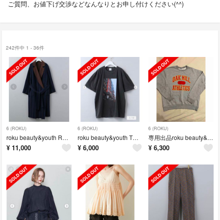
ご質問、お値下げ交渉などなんなりとお申し付けください(^^)
242件中 1 - 36件
6 (ROKU)
6 (ROKU)
6 (ROKU)
roku beauty&youth REVER TAILOR COAT 38
roku beauty&youth Tシャツ
専用出品roku beauty&youth購入 champion古着スウェット
¥
11,000
¥
6,000
¥
6,300