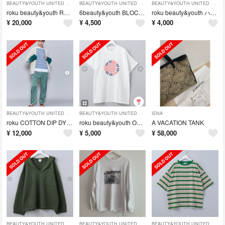
BEAUTY&YOUTH UNITED ARROWS
BEAUTY&YOUTH UNITED ARROWS
BEAUTY&YOUTH UNITED ARROWS
roku beauty&youth REVER SEWING GOWN COAT
6beauty&youth BLOCK PRINT TURTLE NECK
roku beauty&youth ハイウエストフロントボタンパンツ
¥
20,000
¥
4,500
¥
4,000
BEAUTY&YOUTH UNITED ARROWS
BEAUTY&YOUTH UNITED ARROWS
IENA
roku COTTON DIP DYE SLEEVE CARDIGAN
roku beauty&youth OLD IS NEW T-SHIRTS
A VACATION TANK
¥
12,000
¥
5,000
¥
58,000
BEAUTY&YOUTH UNITED ARROWS
BEAUTY&YOUTH UNITED ARROWS
BEAUTY&YOUTH UNITED ARROWS