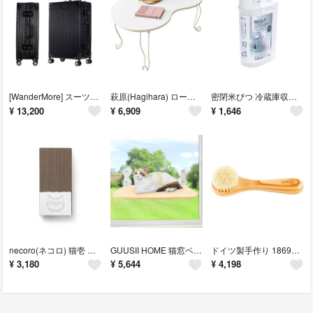
[WanderMore] スーツケース キャリーケース キャリーバッグ 機内持ち
萩原(Hagihara) ローテーブル 折りたたみ ビーンズテーブル 韓国 イン
密閉米びつ 冷蔵庫収納 鮮度維持2㎏ 白 しっかり密閉 タテヨコ収納(パッキン付
¥
13,200
¥
6,909
¥
1,646
necoro(ネコロ) 猫壱 バリバリパッドレギュラー 交換用つめとぎ2個パッ
GUUSII HOME 猫窓ベッド ねこベッド 猫ハンモック 折畳み式猫ハンモッ
ドイツ製手作り 1869年から 洗顔ブラシ – 天然素材の顔用ブラシ、角質を除去
¥
3,180
¥
5,644
¥
4,198