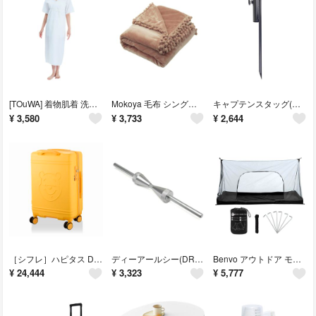
[TOuWA] 着物肌着 洗える 浴衣 和装下着 肌襦袢 ワンピース 着物スリッ
Mokoya 毛布 シングル 可愛い ブランケット 130x160cm 膝掛け
キャプテンスタッグ(CAPTAIN STAG) ペグ ポールスタンド パラソルス
¥
3,580
¥
3,733
¥
2,644
［シフレ］ハピタス DISNEY ディズニー スーツケース 国内 1年間 シフレ
ディーアールシー(DRC) ジャイロスタンド オプション 10mm シャフトセッ
Benvo アウトドア モスキートネット 超軽量 夜釣り 携帯式 テント 蚊帳
¥
24,444
¥
3,323
¥
5,777