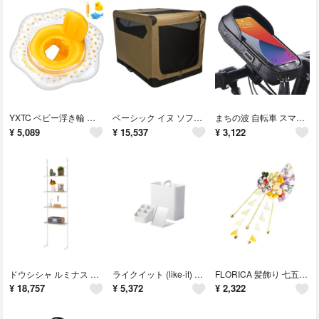
YXTC ベビー浮き輪 足入れ 子供浮き輪 ベビーフロート プールやお風呂で 水
ベーシック イヌ ソフトクレート ペットキャリー 折りたたみ式 XL 105 c
まちの波 自転車 スマホホルダー トップチューブバッグ 防水 耐震 携帯ホルダー
¥
5,089
¥
15,537
¥
3,122
ドウシシャ ルミナス ラテ 突っ張り ラック 棚 幅65 4段 白 ホワイト オ
ライクイット (like-it) 収納ケース 洗面でも使いやすい メイクボックス
FLORICA 髪飾り 七五三 花 成人式 振袖 卒業式 和装 つまみ細工 袴
¥
18,757
¥
5,372
¥
2,322