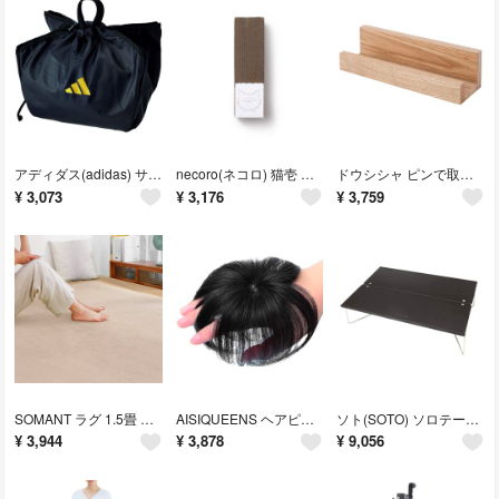
アディダス(adidas) サッカーボールバッグ 新型ボールネット 収納 ボール
necoro(ネコロ) 猫壱 バリバリパッドスリム 交換用つめとぎ 3個パック
ドウシシャ ピンで取り付けるマガジンラック ウォールシェルフ 幅30 壁を傷つけ
¥
3,073
¥
3,176
¥
3,759
SOMANT ラグ 1.5畳 カーペット ラグマット 絨毯 滑り止め付き 防音
AISIQUEENS ヘアピース 黒 部分ウィッグ 人毛 メンズヘアピース 頭頂
ソト(SOTO) ソロテーブル アルミ ポップアップ 軽量 コンパクト 折り畳み
¥
3,944
¥
3,878
¥
9,056