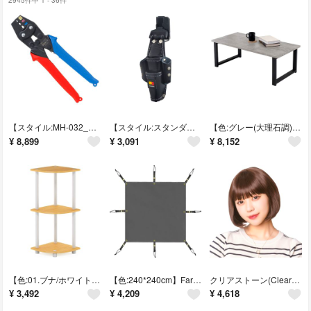
【スタイル:MH-032_パターン名:単品】マーベル(MARVEL) 圧着工具
【スタイル:スタンダード_パターン名:高密度ナイロン_サイズ:4本差し】タジマ
【色:グレー(大理石調)_サイズ:幅90】萩原(Hagihara) ローテーブル
¥
8,899
¥
3,091
¥
8,152
【色:01.ブナ/ホワイト_スタイル:3段】フリノ(Furinno) 3段コーナ
【色:240*240cm】Farfly テントシート 防水加工 耐水圧3000m
クリアストーン(Clearstone) WIGGY RICH ウィッグ ぱっつん
¥
3,492
¥
4,209
¥
4,618