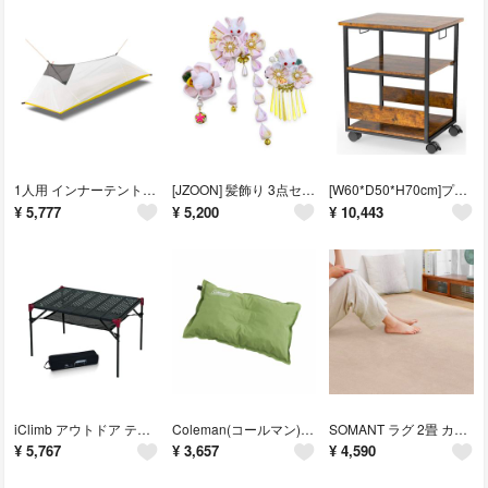
1人用 インナーテント 蚊帳 モスキートネット 超軽量 携帯式 蚊除け 登山用
[JZOON] 髪飾り 3点セット 成人式 七五三 浴衣 袴 着物 振袖 和装
[W60*D50*H70cm]プリンター台 キャスター付き パソコンラック 中棚
¥
5,777
¥
5,200
¥
10,443
iClimb アウトドア テーブル 無限連結拡大可能 大きいサイズ 天板 透かし
Coleman(コールマン) 枕 コンパクトインフレーターピロー II キャンプ
SOMANT ラグ 2畳 カーペット ラグマット 絨毯 滑り止め付き 防音 厚手
¥
5,767
¥
3,657
¥
4,590