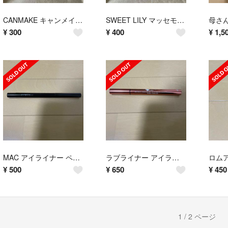
CANMAKE キャンメイク メイクミーハッピー ホワイト
SWEET LILY マッセモリー スウィートリリーの香り 香水
¥
300
¥
400
¥
1,5
MAC アイライナー ペンシル
ラブライナー アイライナー ブラック
¥
500
¥
650
¥
450
1 / 2 ページ