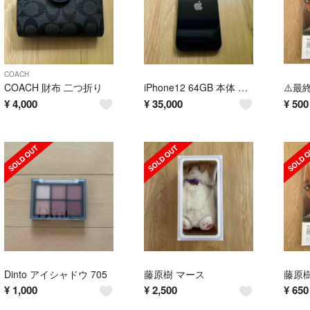
COACH
COACH 財布 二つ折り
iPhone12 64GB 本体 最終価格
¥
4,000
¥
35,000
¥
500
Dinto アイシャドウ 705
藤原樹 マース
¥
1,000
¥
2,500
¥
650