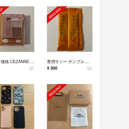
⚠️最終価格 CEZANNE セザンヌ アイシャドウ
豊潤サジー サンプル お試し
¥
300