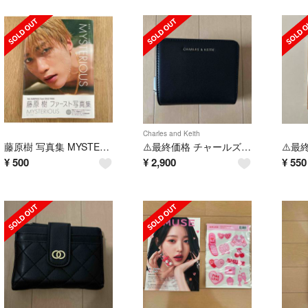
Charles and Keith
藤原樹 写真集 MYSTERIOUS
⚠️最終価格 チャールズアンドキース 財布
¥
500
¥
2,900
¥
550