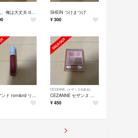
母さん、俺は大丈夫 dvd 山田涼介
SHEIN つけまつげ
00
¥
300
CEZANNE（セザンヌ化粧品）
ロムアンド rom&nd リップ
CEZANNE セザンヌ アイシャドウ 最終価格
¥
450