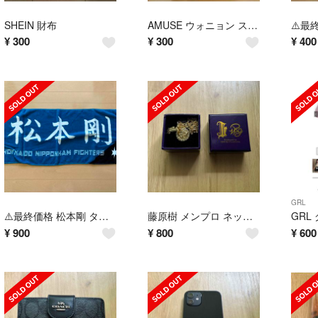
SHEIN 財布
AMUSE ウォニョン ステッカー
¥
300
¥
300
¥
400
GRL
⚠️最終価格 松本剛 タオル
藤原樹 メンプロ ネックレス
¥
900
¥
800
¥
600