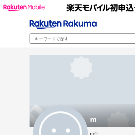
m
m︎✩