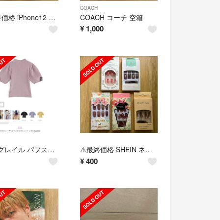
COACH
⚠️最終価格 iPhone12 スマホケース
COACH コーチ 空箱
¥
1,000
GRL グレイル パフスリーブハイネックリブニットトップス
⚠️最終価格 SHEIN ネイルチップ
¥
400