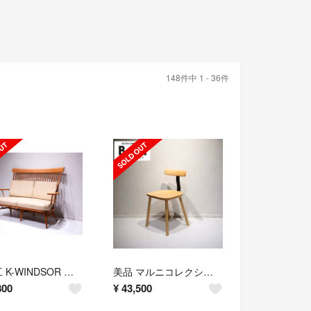
148件中 1 - 36件
柏木工 K-WINDSOR グランソファ LC66 2人掛け ソファ
美品 マルニコレクション T&O チェア デザイナーズ 名作
800
¥
43,500