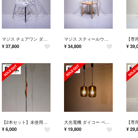
マジス チェアワン ダイニングチェア アームレス チェア 椅子 ホワイト
マジス スティールウッド チェア ダイニングチェア アームチェア 椅子
¥
37,800
¥
34,800
¥
39,
【2本セット】未使用品 エルックス ヴィータ スピナー コードアジャスター
大光電機 ダイコー ペンダントライト 2灯 DPN-41362Y
¥
6,000
¥
19,800
¥
29,