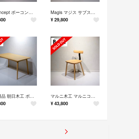
BoConcept ボーコンセプト LUGANO ルガーノ テレビボード
Magis マジス サブスタンス アームチェア ダイニングチェア
800
¥
29,800
未使用品 朝日木工 ボスコプラス ルンダ ダイニングテーブル 木製
マルニ木工 マルニコレクション T&O T1チェア ダイニングチェア
800
¥
43,800