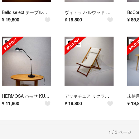
Bello select テーブルランプ 間接照明 モダン インダストリアル
ヴィトラ ハルウッド ダイニングチェア プラスチックシェル オーク脚 北欧
¥
19,800
¥
19,800
¥
89,
HERMOSA ハモサ KUHMO クフモ デスクランプ 卓上照明
デッキチェア リクライニングチェア 折りたたみ 椅子 カフェ風
¥
11,800
¥
19,800
¥
19,
1 / 5 ページ