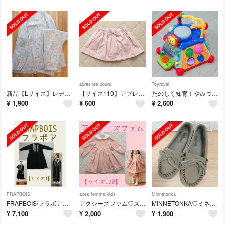
apres les cours
Toyroyal
新品【Lサイズ】レディース パジャマ 花柄 綿100% 長袖 楊柳生地 日本製
【サイズ110】アプレレクール♡インパンツ付きギャザースカート♡ピンク
たのしく知育！やみつきボックス 赤ちゃん おもちゃ Toyroyal トイローヤ
¥
1,900
¥
600
¥
2,600
FRAPBOIS
axes femme kids
Minnetonka
FRAPBOIS/フラボア♡シークカラー ワンピース【サイズ1】ブラック 黒
アクシーズファム♡ストライプ柄セーラーワンピース【サイズ120】ピンク
MINNETONKA♡ミネトンカ グレー フリンジ モカシン US6.5
¥
7,100
¥
2,000
¥
1,900