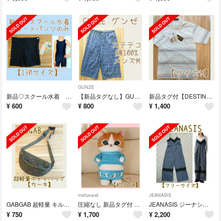
GUNZE
新品♡スクール水着 ショートパンツのみ【130サイズ】セパレート 女の子
【新品タグなし】GUNZE グンゼ メンズ ステテコ【サイズM】綿 1枚
新品タグ付【DESTINARE】日本製 ポロシャツ 半袖【メンズ Mサイズ】紳士
¥
600
¥
800
¥
1,400
mofusand
JEANASIS
GABGAB 超軽量 キルティング ボディバッグ ショルダーバッグ カーキ
圧縮なし 新品タグ付 mofusand パジャマにゃんBIGぬいぐるみ 30cm
JEANASIS ジーナシス♡レースキャミサロペ【ブルー系】フリーサイズ
¥
750
¥
1,700
¥
2,200