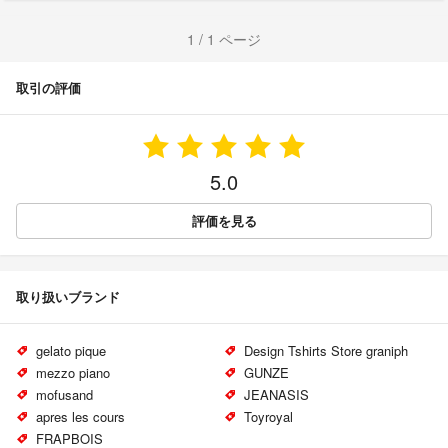
1 / 1 ページ
取引の評価
5.0
評価を見る
取り扱いブランド
gelato pique
Design Tshirts Store graniph
mezzo piano
GUNZE
mofusand
JEANASIS
apres les cours
Toyroyal
FRAPBOIS