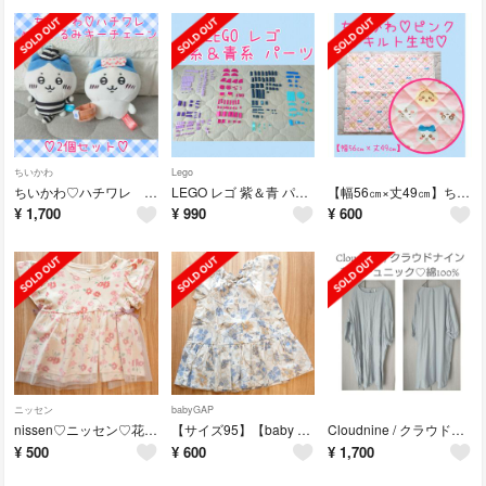
ちいかわ
Lego
ちいかわ♡ハチワレ ぬいぐるみキーチェーン♡2個セット
LEGO レゴ 紫＆青 パープル＆ブルー系 パーツ まとめ売り セット
【幅56㎝×丈49㎝】ちいかわ♡ピンク♡キルト生地
¥
1,700
¥
990
¥
600
ニッセン
babyGAP
nissen♡ニッセン♡花柄チュール半袖Tシャツ【サイズ100】綿100%
【サイズ95】【baby Gap】フローラルティアードドレス♡コットン100%
Cloudnine / クラウドナイン♡くすみ水色♡七分袖チュニック♡綿100%
¥
500
¥
600
¥
1,700