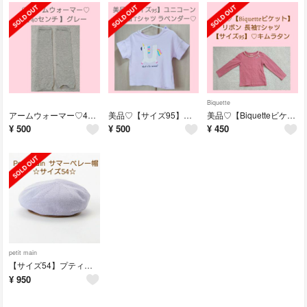
Biquette
アームウォーマー♡40センチ♡グレー
美品♡【サイズ95】ユニコーン 半袖 Tシャツ ラベンダー
美品♡【Biquetteビケット】長袖Tシャツ♡リボン カットソー 【サイズ95
¥
500
¥
500
¥
450
petit main
【サイズ54】プティマイン サマーベレー帽
¥
950