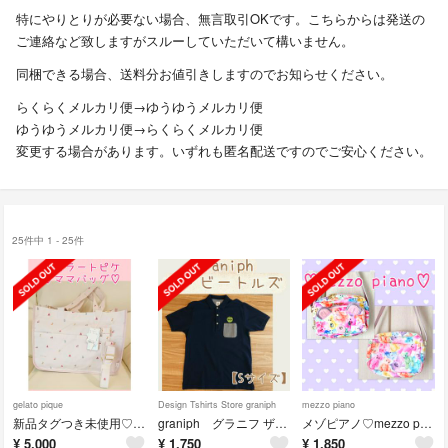
特にやりとりが必要ない場合、無言取引OKです。こちらからは発送の
ご連絡など致しますがスルーしていただいて構いません。
同梱できる場合、送料分お値引きしますのでお知らせください。
らくらくメルカリ便→ゆうゆうメルカリ便
ゆうゆうメルカリ便→らくらくメルカリ便
変更する場合があります。いずれも匿名配送ですのでご安心ください。
25件中 1 - 25件
gelato pique
Design Tshirts Store graniph
mezzo piano
新品タグつき未使用♡ジェラートピケ ママバッグ ちびフルーツ
graniph グラニフ ザ・ビートルズ ポロシャツ【Sサイズ】ネイビー 濃紺
メゾピアノ♡mezzo piano♡テディベア柄 ショルダーバッグ
¥
5,000
¥
1,750
¥
1,850