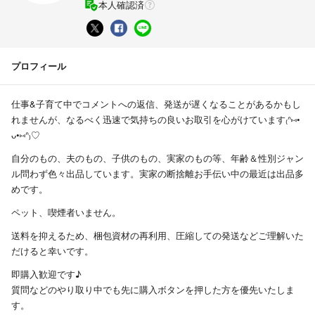
本人確認済
プロフィール
仕事&子育て中でコメントへの返信、発送が遅くなることがあるかもし
れませんが、なるべく迅速で気持ちの良いお取引を心がけています₍ᐢ⑅•
ᴗ•⑅ᐢ₎♡
自分のもの、夫のもの、子供のもの、実家のもの等、年齢＆性別ジャン
ル問わず色々出品しています。実家の断捨離お手伝い中の最近は出品多
めです。
ペット、喫煙者いません。
送料を抑えるため、梱包資材の再利用、圧縮しての発送などご理解いた
だけると幸いです。
即購入歓迎です♪
質問などのやり取り中でも先に購入ボタンを押した方を優先いたしま
す。