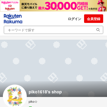
ログイン
会員登録
piko1618's shop
piko☆