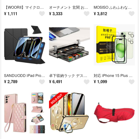
【WOORII】マイクロファイバー クリーニングクロス キーボードカバークロス
オーナメント 玄関 おしゃれ ドア 雪化粧・2.7M・220枝 壁 装飾籐 飾り
MOSISO ふわふわなラップトップスリーブケース 対応機種 MacBook P
¥
1,111
¥
3,333
¥
3,812
SANDUODD iPad Pro 11インチ ケース M4 (2024・第5世
卓下収納ラック デスク下引き出し 後付け引き出し スライド式 引き出し 穴あけ不
対応 iPhone 15 Plus ガラスフィルム ガイド枠付き 【2枚強化ガラ
¥
2,789
¥
6,491
¥
1,099