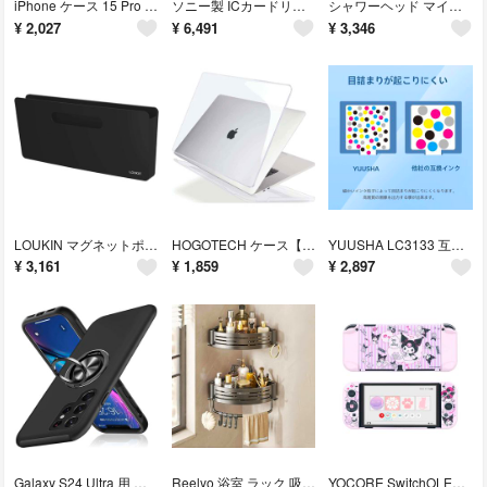
iPhone ケース 15 Pro Max 手帳型 ショルダー アイフォン 15
ソニー製 ICカードリーダー/ライター 非接触 PaSoRi RC-S300 e
シャワーヘッド マイクロナノバブル 【業界トップモデル登場 塩素除去・6段階水流
¥
2,027
¥
6,491
¥
3,346
LOUKIN マグネットポケット、縦型ファイルホルダー、ホワイトボード、冷蔵庫、
HOGOTECH ケース【MacBook Pro 13インチ M1 M2用】ピタ
YUUSHA LC3133 互換インクカートリッジ Brother ブラザー用イ
¥
3,161
¥
1,859
¥
2,897
Galaxy S24 Ultra 用 ケース 保護カバー リング付き 耐衝撃 衝
Reelyo 浴室 ラック 吸盤 シャンプー お風呂 風呂 洗面所 収納 バスラ
YOCORE SwitchOLEDカバー 有機EL型カバー イチゴ遊園地