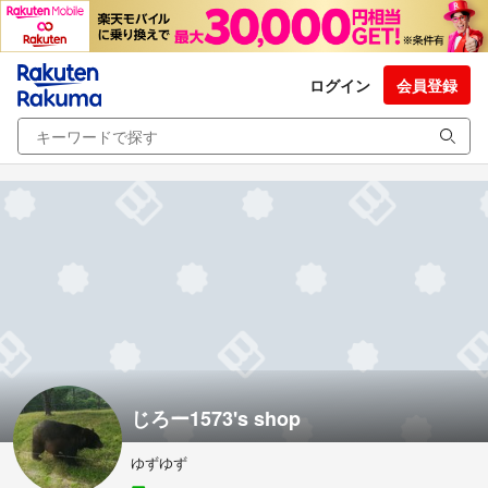
ログイン
会員登録
じろー1573's shop
ゆずゆず