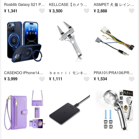
Rosbtib Galaxy S21 Plus ケース 手帳型 財布型 カバー
KELLCASE【カメラレンズ保護・スタンド+覗き見防止+MagSafe対応 】
ASMPET 犬 服 レインコート ポンチョ 軽量 犬 レインコート Lサイズ
¥
1,341
¥
3,500
¥
2,888
CASEKOO iPhone14ProMax 用 ケース クリア 米軍MIL規格
ｂｅｎｒｉｉ モンキーレンチ ワイド 水栓レンチ 大開口 パイプレンチ 調整範囲
PRA101/PRA106/PRA107用のニッサン/日産/NISSAN専用変換
¥
3,999
¥
1,111
¥
1,534