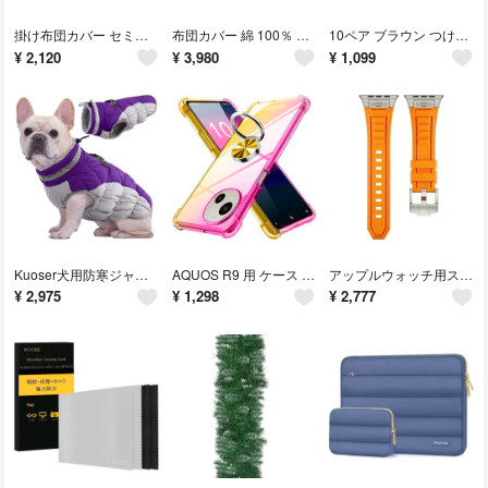
掛け布団カバー セミダブル オールシーズン 寝具カバー 柔らかい触り心地 肌にや
布団カバー 綿 100％ シングル 3点セット 寝具カバーセットシングル グレ
10ペア ブラウン つけまつげ クリアバンド マンガつけまつげ 日本のアニメコス
¥
2,120
¥
3,980
¥
1,099
Kuoser犬用防寒ジャケット防寒コート 防寒ベスト 冬服 防寒防水対策 暖かい
AQUOS R9 用 ケース リング 透明 TPU グラデーション色 SH-51
アップルウォッチ用ステンレススチール製交換バンド アップルウォッチシリーズ
¥
2,975
¥
1,298
¥
2,777