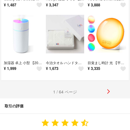
¥
1,487
¥
3,347
¥
3,888
加湿器 卓上 小型 【2024新モデル・2段階加湿量調節】 卓上加湿器 超音波式
今治タオル ハンドタオル1枚 フェイスタオル1枚 国産 ホワイト プレミアム ギ
目覚まし時計 光 【平日/休日アラーム&Bluetooth音楽】 目覚ましライト
¥
1,999
¥
1,673
¥
3,335
1 / 64 ページ
取引の評価