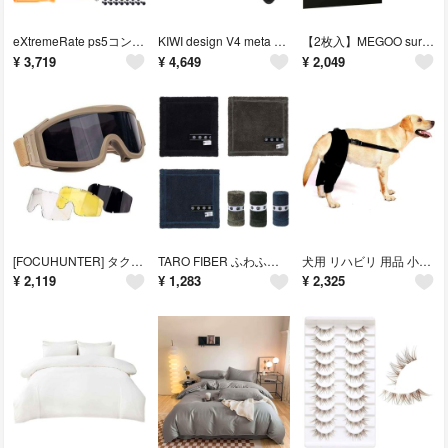
eXtremeRate ps5コントローラーBDM-010&BDM-020に対応
KIWI design V4 meta quest 3Sに対応 フェイスカバー
【2枚入】MEGOO surface go4/surface go3/surfa
¥
3,719
¥
4,649
¥
2,049
[FOCUHUNTER] タクティカルゴーグル スポーツメガネ 3色レンズセット
TARO FIBER ふわふわ ハンドタオル ハンカチ 速乾 超吸水 23×23
犬用 リハビリ 用品 小型犬 中型 大型犬 サポーター 膝関節 プロテクター（後
¥
2,119
¥
1,283
¥
2,325