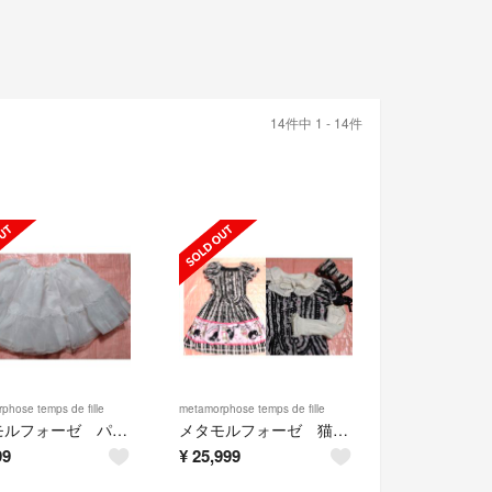
14件中 1 - 14件
phose temps de fille
metamorphose temps de fille
メタモルフォーゼ パニエ
メタモルフォーゼ 猫柄OP 襟、袖、リボンカチューシャつき
99
¥
25,999