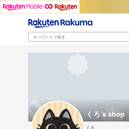
くろ's shop
くろ