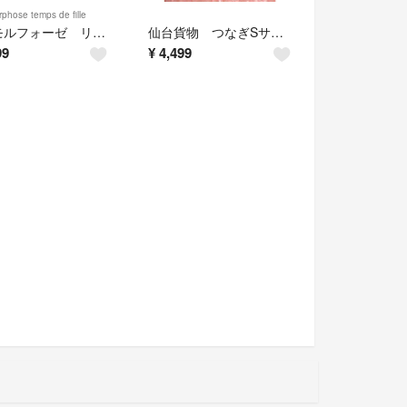
phose temps de fille
メタモルフォーゼ リボンヘッドドレス
仙台貨物 つなぎSサイズ（レディースでMサイズ）
99
¥
4,499