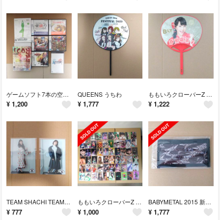
ゲームソフト7本の空箱と説明書 + スリーブと帯のみ1本
QUEENS うちわ
ももいろクローバーZ B.L.T. 百田夏菜子 うちわ
¥
1,200
¥
1,777
¥
1,222
TEAM SHACHI TEAM [秋本帆華盤] [咲良菜緒盤] 生写真
ももいろクローバーZ 写真 74枚まとめ売り
BABYMETAL 2015 新春キツネ祭り マスク【開封済】
¥
777
¥
1,000
¥
1,777