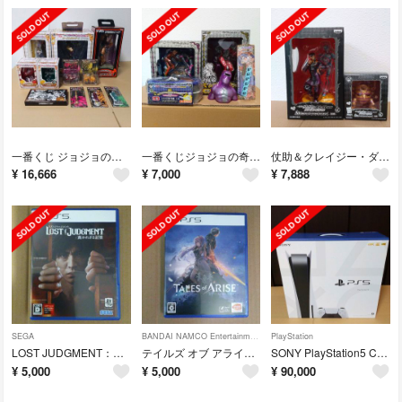
一番くじ ジョジョの奇妙な冒険第三部 スターダストクルセイダース まとめ売り
一番くじジョジョの奇妙な冒険 第五部 黄金の風 5個まとめ売り
仗助＆クレイジー・ダイヤモンドとハーヴェストコイン“スタンド”フィギュア セット
¥
16,666
¥
7,000
¥
7,888
SEGA
BANDAI NAMCO Entertainment
PlayStation
LOST JUDGMENT：裁かれざる記憶 PS5
テイルズ オブ アライズ PS5
SONY PlayStation5 CFI-1000A01
¥
5,000
¥
5,000
¥
90,000