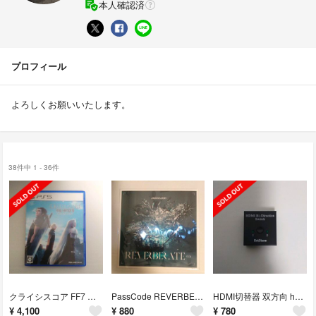
本人確認済
プロフィール
よろしくお願いいたします。
38件中 1 - 36件
クライシスコア FF7 リユニオン PS5版 特典コード未使用
PassCode REVERBERATE ep. Amazon限定特典メガジャケ
HDMI切替器 双方向 hdmiセレクター
¥
4,100
¥
880
¥
780