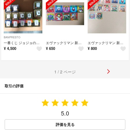
BANPRESTO
一番くじ ジョジョの奇妙な冒険 グラスセット 13個
エヴァックリマン 新劇場版:序&:破 9枚 まとめ売り
エヴァックリマン 新劇場版:序&:破 12枚 まとめ売り
¥
4,500
¥
650
¥
800
1 / 2 ページ
取引の評価
5.0
評価を見る