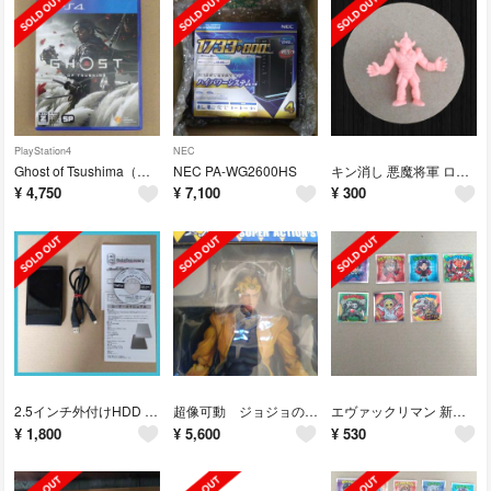
PlayStation4
NEC
Ghost of Tsushima（ゴースト・オブ・ツシマ） PS4
NEC PA-WG2600HS
キン消し 悪魔将軍 ローソン復刻版
¥
4,750
¥
7,100
¥
300
2.5インチ外付けHDD 500GB USB2.0
超像可動 ジョジョの奇妙な冒険 第三部 DIO
エヴァックリマン 新劇場版:序&:破 7枚 まとめ売り
¥
1,800
¥
5,600
¥
530