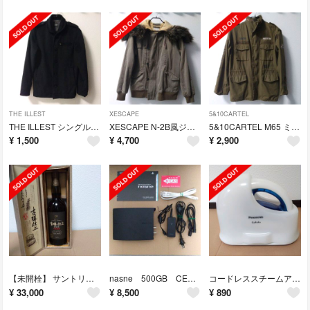
THE ILLEST
XESCAPE
5&10CARTEL
THE ILLEST シングルPコート 黒
XESCAPE N-2B風ジャケット
5&10CARTEL M65 ミリタリージャケット
¥
1,500
¥
4,700
¥
2,900
【未開栓】 サントリー ピュアモルトウイスキー 古樽仕上 1991年 竹炭濾過
nasne 500GB CECH-ZNR1J
コードレススチームアイロン NI-CL307 ブルー
¥
33,000
¥
8,500
¥
890