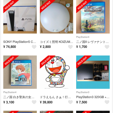
PlayStation4
SONY PlayStation5 CFI-1000A01
コイズミ照明 KOIZUMI 蛍光灯シーリング AHN637236
二ノ国II レヴァナントキングダム PS4
¥
74,800
¥
2,800
¥
1,700
PlayStation4
PlayStation3
二ノ国 白き聖灰の女王 REMASTERED PS4
ドラえもん さぁ！行くぞ！(ポスター作品) 村上 隆
PlayStation3 320GB + torne(トルネ)
¥
3,100
¥
39,800
¥
7,500