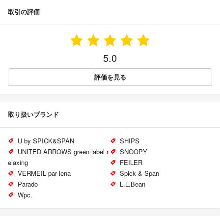
取引の評価
5.0
評価を見る
取り扱いブランド
U by SPICK&SPAN
SHIPS
UNITED ARROWS green label r
SNOOPY
elaxing
FEILER
VERMEIL par iena
Spick & Span
Parado
L.L.Bean
Wpc.