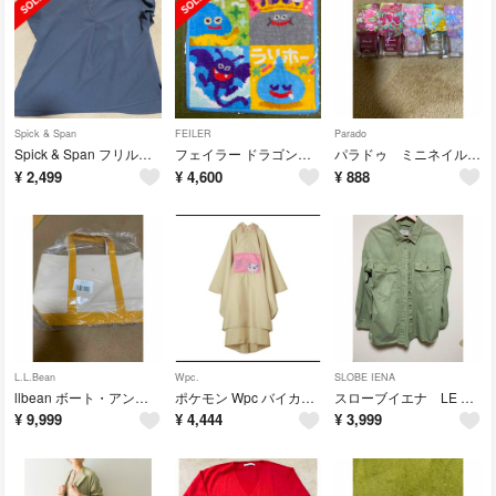
Spick & Span
FEILER
Parado
Spick & Span フリルスリーブ ブラウス
フェイラー ドラゴンクエスト トナエル ハンカチ
パラドゥ ミニネイル 5個
¥
2,499
¥
4,600
¥
888
L.L.Bean
Wpc.
SLOBE IENA
llbean ボート・アンド・トート、オープン ミディアム
ポケモン Wpc バイカラー レインポンチョ プリン
スローブイエナ LE DENIM オーバーサイズ シャツ
¥
9,999
¥
4,444
¥
3,999