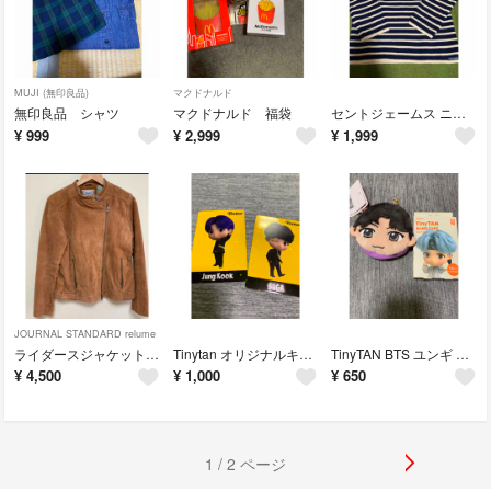
MUJI (無印良品)
マクドナルド
無印良品 シャツ
マクドナルド 福袋
セントジェームス ニット
¥
999
¥
2,999
¥
1,999
JOURNAL STANDARD relume
ライダースジャケット レザージャケット
Tinytan オリジナルキラキラホロカード
TinyTAN BTS ユンギ SUGA
¥
4,500
¥
1,000
¥
650
1 / 2 ページ