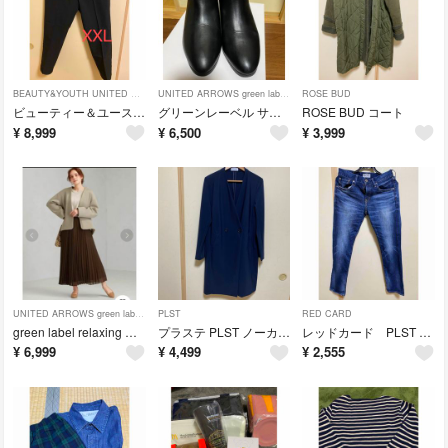
BEAUTY&YOUTH UNITED ARROWS
UNITED ARROWS green label relaxing
ROSE BUD
ビューティー＆ユース テーパードパンツ
グリーンレーベル サイドゴアショートブーツ
ROSE BUD コート
¥
8,999
¥
6,500
¥
3,999
UNITED ARROWS green label relaxing
PLST
RED CARD
green label relaxing CFC ダンボール ショート コート
プラステ PLST ノーカラーコート ネイビー
レッドカード PLST 別注デニム
¥
6,999
¥
4,499
¥
2,555