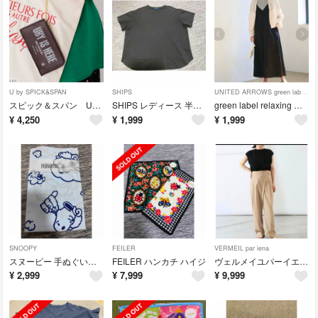
U by SPICK&SPAN
SHIPS
UNITED ARROWS green label relaxing
スピック＆スパン UBY ポーチウォレット
SHIPS レディース 半袖Tシャツ ブラック
green label relaxing シアー MA1 薄手ブルゾン
¥
4,250
¥
1,999
¥
1,999
SNOOPY
FEILER
VERMEIL par iena
スヌーピー 手ぬぐい 三越銀座
FEILER ハンカチ ハイジ
ヴェルメイユパーイエナ アシンメトリーパンツ
¥
2,999
¥
7,999
¥
9,999