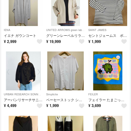
IENA
UNITED ARROWS green label relaxing
SAINT JAMES
イエナ ガウンコート
グリーンレーベルリラクシング ヴィクトリアンウールハーフコート42
セントジェームス ボーダー Ｔ１
¥
2,999
¥
19,999
¥
1,999
URBAN RESEARCH SONNY LABEL
Simplicite
FEILER
アーバンリサーチサニーレーベル エアリーコットンボイルギャザーブラウス
ベーセーストック シンプリシティエ バックスリット Tシャツ ブラウス ホワイト
フェイラー たまごっち くちぱっち
¥
4,499
¥
1,999
¥
3,699