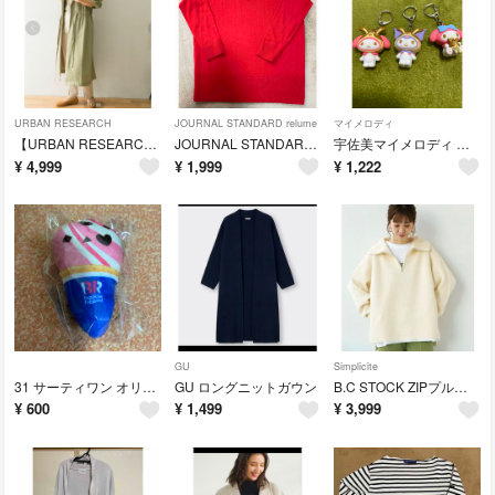
URBAN RESEARCH
JOURNAL STANDARD relume
マイメロディ
【URBAN RESEARCH】ノーカラーウエストドロストコート
JOURNAL STANDARD relume 長袖ニット
宇佐美マイメロディ 立体ラバーキーホルダー
¥
4,999
¥
1,999
¥
1,222
GU
Simplicite
31 サーティワン オリジナル ぬいぐるみチャーム
GU ロングニットガウン
B.C STOCK ZIPプルオーバー
¥
600
¥
1,499
¥
3,999